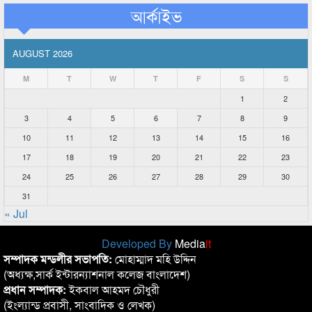
আর্কাইভ
AUGUST 2026
M
T
W
T
F
S
S
1
2
3
4
5
6
7
8
9
10
11
12
13
14
15
16
17
18
19
20
21
22
23
24
25
26
27
28
29
30
31
« Jul
Developed By
Media
it
সম্পাদক মন্ডলীর সভাপতি:
মোহাম্মাদ মহি উদ্দিন
(অধ্যক্ষ,সার্ক ইন্টারন্যাশনাল কলেজ বাংলাদেশ)
প্রধান সম্পাদক:
ইকবাল আহমদ চৌধুরী
(ইংল্যান্ড প্রবাসী, সাংবাদিক ও লেখক)