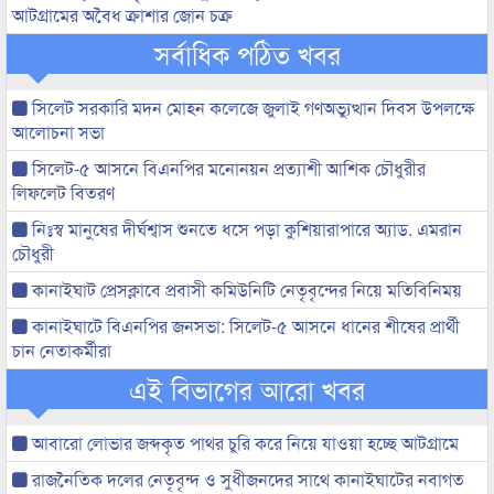
আটগ্রামের অবৈধ ক্রাশার জোন চক্র
সর্বাধিক পঠিত খবর
সিলেট সরকারি মদন মোহন কলেজে জুলাই গণঅভ্যুত্থান দিবস উপলক্ষে
আলোচনা সভা
সিলেট-৫ আসনে বিএনপির মনোনয়ন প্রত্যাশী আশিক চৌধুরীর
লিফলেট বিতরণ
নিঃস্ব মানুষের দীর্ঘশ্বাস শুনতে ধসে পড়া কুশিয়ারাপারে অ্যাড. এমরান
চৌধুরী
কানাইঘাট প্রেসক্লাবে প্রবাসী কমিউনিটি নেতৃবৃন্দের নিয়ে মতিবিনিময়
কানাইঘাটে বিএনপির জনসভা: সিলেট-৫ আসনে ধানের শীষের প্রার্থী
চান নেতাকর্মীরা
এই বিভাগের আরো খবর
আবারো লোভার জব্দকৃত পাথর চুরি করে নিয়ে যাওয়া হচ্ছে আটগ্রামে
রাজনৈতিক দলের নেতৃবৃন্দ ও সুধীজনদের সাথে কানাইঘাটের নবাগত