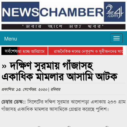
Menu
সর্বশেষ
িয়ে যাওয়া হচ্ছে আটগ্রামে
রাজনৈতিক দলের নেতৃবৃন্দ ও সুধীজনদের সাথে 
তিযোগিতার পুরস্কার বিতরণ সম্পন্ন
সিলেটে বাংলাদেশ গ্রুপ থিয়েটার ফেডারেশানের ব
» দক্ষিণ সুরমায় গাঁজাসহ
একাধিক মামলার আসামি আটক
প্রকাশিত: ১৩. সেপ্টেম্বর. ২০২০ | রবিবার
সিলেটের দক্ষিণ সুরমার ঝালোপড়া এলাকায় ২০০ গ্রাম
চেম্বার ডেস্ক::
গাঁজাসহ একাধিক মামলার আসামিকে গ্রেপ্তার করেছে পুলিশ।