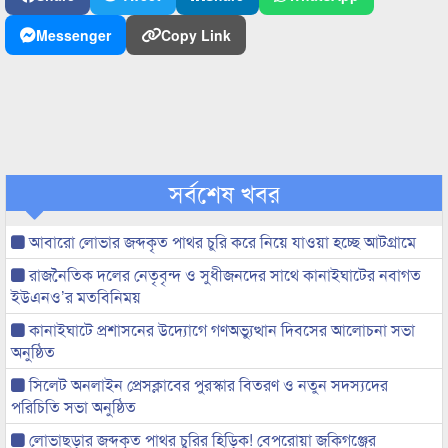
Messenger
Copy Link
সর্বশেষ খবর
আবারো লোভার জব্দকৃত পাথর চুরি করে নিয়ে যাওয়া হচ্ছে আটগ্রামে
রাজনৈতিক দলের নেতৃবৃন্দ ও সুধীজনদের সাথে কানাইঘাটের নবাগত
ইউএনও’র মতবিনিময়
কানাইঘাটে প্রশাসনের উদ্যোগে গণঅভ্যুত্থান দিবসের আলোচনা সভা
অনুষ্ঠিত
সিলেট অনলাইন প্রেসক্লাবের পুরস্কার বিতরণ ও নতুন সদস্যদের
পরিচিতি সভা অনুষ্ঠিত
লোভাছড়ার জব্দকৃত পাথর চুরির হিড়িক! বেপরোয়া জকিগঞ্জের