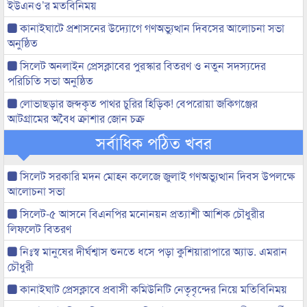
ইউএনও’র মতবিনিময়
কানাইঘাটে প্রশাসনের উদ্যোগে গণঅভ্যুত্থান দিবসের আলোচনা সভা
অনুষ্ঠিত
সিলেট অনলাইন প্রেসক্লাবের পুরস্কার বিতরণ ও নতুন সদস্যদের
পরিচিতি সভা অনুষ্ঠিত
লোভাছড়ার জব্দকৃত পাথর চুরির হিড়িক! বেপরোয়া জকিগঞ্জের
আটগ্রামের অবৈধ ক্রাশার জোন চক্র
সর্বাধিক পঠিত খবর
সিলেট সরকারি মদন মোহন কলেজে জুলাই গণঅভ্যুত্থান দিবস উপলক্ষে
আলোচনা সভা
সিলেট-৫ আসনে বিএনপির মনোনয়ন প্রত্যাশী আশিক চৌধুরীর
লিফলেট বিতরণ
নিঃস্ব মানুষের দীর্ঘশ্বাস শুনতে ধসে পড়া কুশিয়ারাপারে অ্যাড. এমরান
চৌধুরী
কানাইঘাট প্রেসক্লাবে প্রবাসী কমিউনিটি নেতৃবৃন্দের নিয়ে মতিবিনিময়