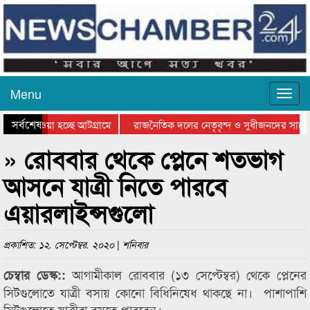
Menu
সর্বশেষ
িয়ে যাওয়া হচ্ছে আটগ্রামে
রাজনৈতিক দলের নেতৃবৃন্দ ও সুধীজনদের সাথে
তিযোগিতার পুরস্কার বিতরণ সম্পন্ন
সিলেটে বাংলাদেশ গ্রুপ থিয়েটার ফেডারেশানের ব
» রোববার থেকে প্লেনে শতভাগ
আসনে যাত্রী নিতে পারবে
এয়ারলাইন্সগুলো
প্রকাশিত: ১২. সেপ্টেম্বর. ২০২০ | শনিবার
আগামীকাল রোববার (১৩ সেপ্টেম্বর) থেকে প্লেনের
চেম্বার ডেস্ক::
সিটগুলোতে যাত্রী বসায় কোনো বিধিনিষেধ থাকছে না। পাশাপাশি
সিটগুলোতে যাত্রীরা বসতে পারবেন।