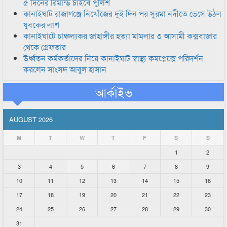
৫ দিনের রিমান্ড চাইবে পুলিশ
কানাইঘাট রাজাগঞ্জে নিখোঁজের দুই দিন পর সুরমা নদীতে ভেসে উঠল
যুবকের লাশ
কানাইঘাটে চাঞ্চল্যকর জাহাঙ্গীর হত্যা মামলার ৩ আসামী কক্সবাজার
থেকে গ্রেফতার
উর্ধ্বতন কর্মকর্তাদের নিয়ে কানাইঘাট স্বাস্থ্য কমপ্লেক্সে পরিদর্শন
করলেন সাংসদ আবুল হাসান
আর্কাইভ
AUGUST 2026
M
T
W
T
F
S
S
1
2
3
4
5
6
7
8
9
10
11
12
13
14
15
16
17
18
19
20
21
22
23
24
25
26
27
28
29
30
31