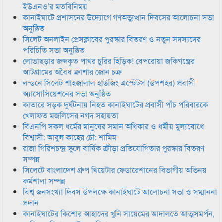
ইউএনও’র মতবিনিময়
কানাইঘাটে প্রশাসনের উদ্যোগে গণঅভ্যুত্থান দিবসের আলোচনা সভা
অনুষ্ঠিত
সিলেট অনলাইন প্রেসক্লাবের পুরস্কার বিতরণ ও নতুন সদস্যদের
পরিচিতি সভা অনুষ্ঠিত
লোভাছড়ার জব্দকৃত পাথর চুরির হিড়িক! বেপরোয়া জকিগঞ্জের
আটগ্রামের অবৈধ ক্রাশার জোন চক্র
লন্ডনে সিলেট শাহজালাল হাউজিং এস্টেটস (উপশহর) প্রবাসী
অ্যাসোসিয়েশনের সভা অনুষ্ঠিত
কাতারে সড়ক দুর্ঘটনায় নিহত কানাইঘাটের প্রবাসী পাঁচ পরিবারকে
খেলাফত মজলিসের নগদ সহায়তা
বিএনপি সকল ধর্মের মানুষের সমান অধিকার ও ধর্মীয় মুল্যবোধে
বিশ্বাসী: আবুল কাহের চৌ: শামিম
রাজা গিরিশচন্দ্র স্কুলে বার্ষিক ক্রীড়া প্রতিযোগিতার পুরস্কার বিতরণ
সম্পন্ন
সিলেটে বাংলাদেশ গ্রুপ থিয়েটার ফেডারেশানের বিভাগীয় অভিনয়
কর্মশালা সম্পন্ন
বিশ্ব জনসংখ্যা দিবস উপলক্ষে কানাইঘাটে আলোচনা সভা ও সম্মাননা
প্রদান
কানাইঘাটের কিশোর আহাদের খুনি সায়েমের আদালতে আত্মসমর্পন,