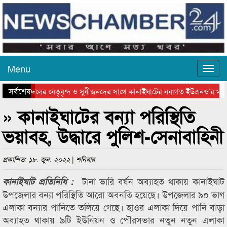
Menu
সর্বশেষ
জনৈতিক দলের নেতৃবৃন্দ ও সুধীজনদের সাথে কানাইঘাটের নবাগত ইউএনও’র মতবি
লেটে বাংলাদেশ গ্রুপ থিয়েটার ফেডারেশানের বিভাগীয় অভিনয় কর্মশালা সম্পন্ন
» কানাইঘাটের বন্যা পরিস্থিতি
ভয়াবহ, উদ্ধারে পুলিশ-সেনাবাহিনী
প্রকাশিত: ১৮. জুন. ২০২২ | শনিবার
টানা ভারি বর্ষন অব্যাহত থাকায় কানাইঘাট
কানাইঘাট প্রতিনিধি :
উপজেলার বন্যা পরিস্থিতি আরো অবনতি হয়েছে। উপজেলার ৯০ ভাগ
এলাকা বন্যার পানিতে তলিয়ে গেছে। হাওর এলাকা দিয়ে পানি বাড়া
অব্যাহত থাকায় ৯টি ইউনিয়ন ও পৌরসভার নতুন নতুন এলাকা