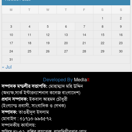
M
T
W
T
F
S
S
1
2
3
4
5
6
7
8
9
10
11
12
13
14
15
16
17
18
19
20
21
22
23
24
25
26
27
28
29
30
31
« Jul
Developed By
Media
it
সম্পাদক মন্ডলীর সভাপতি:
মোহাম্মাদ মহি উদ্দিন
(অধ্যক্ষ,সার্ক ইন্টারন্যাশনাল কলেজ বাংলাদেশ)
প্রধান সম্পাদক:
ইকবাল আহমদ চৌধুরী
(ইংল্যান্ড প্রবাসী, সাংবাদিক ও লেখক)
সম্পাদক:
তাওহীদুল ইসলাম
মোবাইল : ০১৭১০-৯৯৩৫৭২
সম্পাদকীয় কার্যালয়:
অফিস নং-০২, বশির কমপ্লেক্স, লালদিঘীরপার রোড,