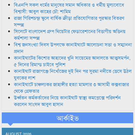
বিএনপি সকল ধর্মের মানুষের সমান অধিকার ও ধর্মীয় মুল্যবোধে
বিশ্বাসী: আবুল কাহের চৌ: শামিম
রাজা গিরিশচন্দ্র স্কুলে বার্ষিক ক্রীড়া প্রতিযোগিতার পুরস্কার বিতরণ
সম্পন্ন
সিলেটে বাংলাদেশ গ্রুপ থিয়েটার ফেডারেশানের বিভাগীয় অভিনয়
কর্মশালা সম্পন্ন
বিশ্ব জনসংখ্যা দিবস উপলক্ষে কানাইঘাটে আলোচনা সভা ও সম্মাননা
প্রদান
কানাইঘাটের কিশোর আহাদের খুনি সায়েমের আদালতে আত্মসমর্পন,
৫ দিনের রিমান্ড চাইবে পুলিশ
কানাইঘাট রাজাগঞ্জে নিখোঁজের দুই দিন পর সুরমা নদীতে ভেসে উঠল
যুবকের লাশ
কানাইঘাটে চাঞ্চল্যকর জাহাঙ্গীর হত্যা মামলার ৩ আসামী কক্সবাজার
থেকে গ্রেফতার
উর্ধ্বতন কর্মকর্তাদের নিয়ে কানাইঘাট স্বাস্থ্য কমপ্লেক্সে পরিদর্শন
করলেন সাংসদ আবুল হাসান
আর্কাইভ
AUGUST 2026