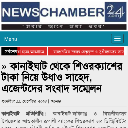
Menu
সর্বশেষ
য়ে যাওয়া হচ্ছে আটগ্রামে
রাজনৈতিক দলের নেতৃবৃন্দ ও সুধীজনদের সাথে ক
িযোগিতার পুরস্কার বিতরণ সম্পন্ন
সিলেটে বাংলাদেশ গ্রুপ থিয়েটার ফেডারেশানের বি
» কানাইঘাট থেকে শিওরক্যাশের
টাকা নিয়ে উধাও সাহেদ,
এজেন্টদের সংবাদ সম্মেলন
প্রকাশিত: ১১. সেপ্টেম্বর. ২০২০ | শুক্রবার
কানাইঘাট-জকিগঞ্জ ও বিয়ানীবাজার
কানাইঘাট প্রতিনিধিি;:
উপজেলার আওতাধীন রূপালী ব্যাংকের শিওরক্যাশ এর ডিস্ট্রিবিউটর
সাহেদ আহমদ চৌধুরী কর্তৃক কানাইঘাট শিওরক্যাশ এজেন্টদের কাছ