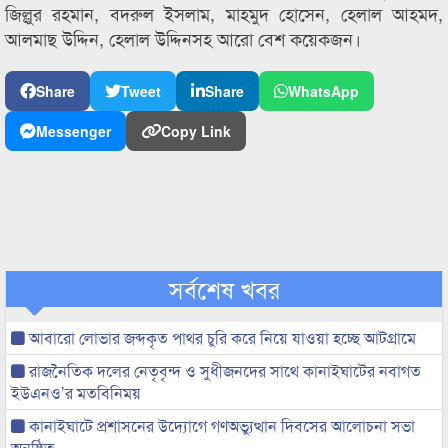
জিল্লুর রহমান, বদরুল ইসলাম, মাহমুদ হোসেন, হেলাল আহমদ,
আলমাছ উদ্দিন, হেলাল উদ্দিনসহ আরো বেশ কয়েকজন।
Share
Tweet
Share
WhatsApp
Messenger
Copy Link
সর্বশেষ খবর
আবারো লোভার জব্দকৃত পাথর চুরি করে নিয়ে যাওয়া হচ্ছে আটগ্রামে
রাজনৈতিক দলের নেতৃবৃন্দ ও সুধীজনদের সাথে কানাইঘাটের নবাগত
ইউএনও’র মতবিনিময়
কানাইঘাটে প্রশাসনের উদ্যোগে গণঅভ্যুত্থান দিবসের আলোচনা সভা
অনুষ্ঠিত