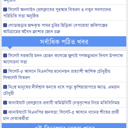
সিলেট অনলাইন প্রেসক্লাবের পুরস্কার বিতরণ ও নতুন সদস্যদের
পরিচিতি সভা অনুষ্ঠিত
লোভাছড়ার জব্দকৃত পাথর চুরির হিড়িক! বেপরোয়া জকিগঞ্জের
আটগ্রামের অবৈধ ক্রাশার জোন চক্র
সর্বাধিক পঠিত খবর
সিলেট সরকারি মদন মোহন কলেজে জুলাই গণঅভ্যুত্থান দিবস উপলক্ষে
আলোচনা সভা
সিলেট-৫ আসনে বিএনপির মনোনয়ন প্রত্যাশী আশিক চৌধুরীর
লিফলেট বিতরণ
নিঃস্ব মানুষের দীর্ঘশ্বাস শুনতে ধসে পড়া কুশিয়ারাপারে অ্যাড. এমরান
চৌধুরী
কানাইঘাট প্রেসক্লাবে প্রবাসী কমিউনিটি নেতৃবৃন্দের নিয়ে মতিবিনিময়
কানাইঘাটে বিএনপির জনসভা: সিলেট-৫ আসনে ধানের শীষের প্রার্থী
চান নেতাকর্মীরা