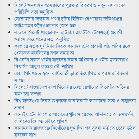
সিলেট অনলাইন প্রেসক্লাবের পুরস্কার বিতরণ ও নতুন সদস্যদের
পরিচিতি সভা অনুষ্ঠিত
লোভাছড়ার জব্দকৃত পাথর চুরির হিড়িক! বেপরোয়া জকিগঞ্জের
আটগ্রামের অবৈধ ক্রাশার জোন চক্র
লন্ডনে সিলেট শাহজালাল হাউজিং এস্টেটস (উপশহর) প্রবাসী
অ্যাসোসিয়েশনের সভা অনুষ্ঠিত
কাতারে সড়ক দুর্ঘটনায় নিহত কানাইঘাটের প্রবাসী পাঁচ পরিবারকে
খেলাফত মজলিসের নগদ সহায়তা
বিএনপি সকল ধর্মের মানুষের সমান অধিকার ও ধর্মীয় মুল্যবোধে
বিশ্বাসী: আবুল কাহের চৌ: শামিম
রাজা গিরিশচন্দ্র স্কুলে বার্ষিক ক্রীড়া প্রতিযোগিতার পুরস্কার বিতরণ
সম্পন্ন
সিলেটে বাংলাদেশ গ্রুপ থিয়েটার ফেডারেশানের বিভাগীয় অভিনয়
কর্মশালা সম্পন্ন
বিশ্ব জনসংখ্যা দিবস উপলক্ষে কানাইঘাটে আলোচনা সভা ও সম্মাননা
প্রদান
কানাইঘাটের কিশোর আহাদের খুনি সায়েমের আদালতে আত্মসমর্পন,
৫ দিনের রিমান্ড চাইবে পুলিশ
কানাইঘাট রাজাগঞ্জে নিখোঁজের দুই দিন পর সুরমা নদীতে ভেসে উঠল
যুবকের লাশ