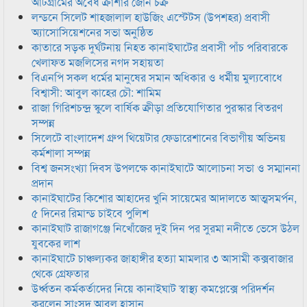
আটগ্রামের অবৈধ ক্রাশার জোন চক্র
লন্ডনে সিলেট শাহজালাল হাউজিং এস্টেটস (উপশহর) প্রবাসী
অ্যাসোসিয়েশনের সভা অনুষ্ঠিত
কাতারে সড়ক দুর্ঘটনায় নিহত কানাইঘাটের প্রবাসী পাঁচ পরিবারকে
খেলাফত মজলিসের নগদ সহায়তা
বিএনপি সকল ধর্মের মানুষের সমান অধিকার ও ধর্মীয় মুল্যবোধে
বিশ্বাসী: আবুল কাহের চৌ: শামিম
রাজা গিরিশচন্দ্র স্কুলে বার্ষিক ক্রীড়া প্রতিযোগিতার পুরস্কার বিতরণ
সম্পন্ন
সিলেটে বাংলাদেশ গ্রুপ থিয়েটার ফেডারেশানের বিভাগীয় অভিনয়
কর্মশালা সম্পন্ন
বিশ্ব জনসংখ্যা দিবস উপলক্ষে কানাইঘাটে আলোচনা সভা ও সম্মাননা
প্রদান
কানাইঘাটের কিশোর আহাদের খুনি সায়েমের আদালতে আত্মসমর্পন,
৫ দিনের রিমান্ড চাইবে পুলিশ
কানাইঘাট রাজাগঞ্জে নিখোঁজের দুই দিন পর সুরমা নদীতে ভেসে উঠল
যুবকের লাশ
কানাইঘাটে চাঞ্চল্যকর জাহাঙ্গীর হত্যা মামলার ৩ আসামী কক্সবাজার
থেকে গ্রেফতার
উর্ধ্বতন কর্মকর্তাদের নিয়ে কানাইঘাট স্বাস্থ্য কমপ্লেক্সে পরিদর্শন
করলেন সাংসদ আবুল হাসান