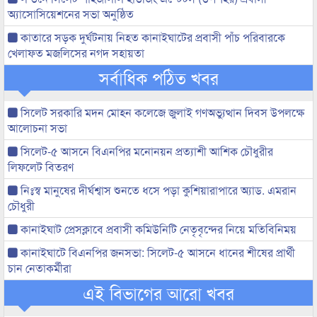
অ্যাসোসিয়েশনের সভা অনুষ্ঠিত
কাতারে সড়ক দুর্ঘটনায় নিহত কানাইঘাটের প্রবাসী পাঁচ পরিবারকে
খেলাফত মজলিসের নগদ সহায়তা
সর্বাধিক পঠিত খবর
সিলেট সরকারি মদন মোহন কলেজে জুলাই গণঅভ্যুত্থান দিবস উপলক্ষে
আলোচনা সভা
সিলেট-৫ আসনে বিএনপির মনোনয়ন প্রত্যাশী আশিক চৌধুরীর
লিফলেট বিতরণ
নিঃস্ব মানুষের দীর্ঘশ্বাস শুনতে ধসে পড়া কুশিয়ারাপারে অ্যাড. এমরান
চৌধুরী
কানাইঘাট প্রেসক্লাবে প্রবাসী কমিউনিটি নেতৃবৃন্দের নিয়ে মতিবিনিময়
কানাইঘাটে বিএনপির জনসভা: সিলেট-৫ আসনে ধানের শীষের প্রার্থী
চান নেতাকর্মীরা
এই বিভাগের আরো খবর