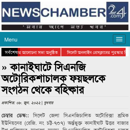
Menu
সর্বশেষ
্থান দিবসের আলোচনা সভা অনুষ্ঠিত
সিলেট অনলাইন প্রেসক্লাবের পুরস্কার বিতর
ে আলোচনা সভা ও সম্মাননা প্রদান
কানাইঘাটের কিশোর আহাদের খুনি সায়েমের 
» কানাইঘাটে সিএনজি
অটোরিকশাচালক ফয়ছলকে
সংগঠন থেকে বহিষ্কার
প্রকাশিত: ০৮. জুন. ২০২২ | বুধবার
সিলেট জেলা সিএনজিচালিত অটোরিক্সা শ্রমিক
চেম্বার ডেস্ক::
ইউনিয়নের (রেজি. নং চট্ট-৭০৭) অর্ন্তভুক্ত কানাইঘাট উত্তর বাজার
উপ-পরিষদের সাধারণ সদস্য সিএনজিচালিত অটোরিকশা চালক