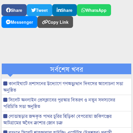
Share
Tweet
Share
WhatsApp
Messenger
Copy Link
সর্বশেষ খবর
কানাইঘাটে প্রশাসনের উদ্যোগে গণঅভ্যুত্থান দিবসের আলোচনা সভা
অনুষ্ঠিত
সিলেট অনলাইন প্রেসক্লাবের পুরস্কার বিতরণ ও নতুন সদস্যদের
পরিচিতি সভা অনুষ্ঠিত
লোভাছড়ার জব্দকৃত পাথর চুরির হিড়িক! বেপরোয়া জকিগঞ্জের
আটগ্রামের অবৈধ ক্রাশার জোন চক্র
লন্ডনে সিলেট শাহজালাল হাউজিং এস্টেটস (উপশহর) প্রবাসী