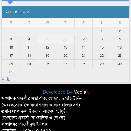
AUGUST 2026
M
T
W
T
F
S
S
1
2
3
4
5
6
7
8
9
10
11
12
13
14
15
16
17
18
19
20
21
22
23
24
25
26
27
28
29
30
31
« Jul
Developed By
Media
it
সম্পাদক মন্ডলীর সভাপতি:
মোহাম্মাদ মহি উদ্দিন
(অধ্যক্ষ,সার্ক ইন্টারন্যাশনাল কলেজ বাংলাদেশ)
প্রধান সম্পাদক:
ইকবাল আহমদ চৌধুরী
(ইংল্যান্ড প্রবাসী, সাংবাদিক ও লেখক)
সম্পাদক:
তাওহীদুল ইসলাম
মোবাইল : ০১৭১০-৯৯৩৫৭২