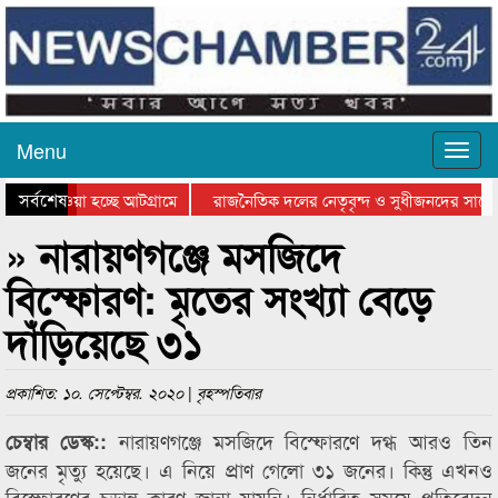
Menu
সর্বশেষ
িয়ে যাওয়া হচ্ছে আটগ্রামে
রাজনৈতিক দলের নেতৃবৃন্দ ও সুধীজনদের সাথে
তিযোগিতার পুরস্কার বিতরণ সম্পন্ন
সিলেটে বাংলাদেশ গ্রুপ থিয়েটার ফেডারেশানের ব
» নারায়ণগঞ্জে মসজিদে
বিস্ফোরণ: মৃতের সংখ্যা বেড়ে
দাঁড়িয়েছে ৩১
প্রকাশিত: ১০. সেপ্টেম্বর. ২০২০ | বৃহস্পতিবার
নারায়ণগঞ্জে মসজিদে বিস্ফোরণে দগ্ধ আরও তিন
চেম্বার ডেস্ক::
জনের মৃত্যু হয়েছে। এ নিয়ে প্রাণ গেলো ৩১ জনের। কিন্তু এখনও
বিস্ফোরণের চূড়ান্ত কারণ জানা যায়নি। নির্ধারিত সময়ে প্রতিবেদন