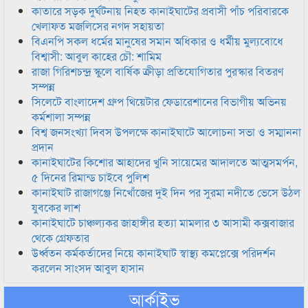
কাতারে সড়ক দুর্ঘটনায় নিহত কানাইঘাটের প্রবাসী পাঁচ পরিবারকে
খেলাফত মজলিসের নগদ সহায়তা
বিএনপি সকল ধর্মের মানুষের সমান অধিকার ও ধর্মীয় মুল্যবোধে
বিশ্বাসী: আবুল কাহের চৌ: শামিম
রাজা গিরিশচন্দ্র স্কুলে বার্ষিক ক্রীড়া প্রতিযোগিতার পুরস্কার বিতরণ
সম্পন্ন
সিলেটে বাংলাদেশ গ্রুপ থিয়েটার ফেডারেশানের বিভাগীয় অভিনয়
কর্মশালা সম্পন্ন
বিশ্ব জনসংখ্যা দিবস উপলক্ষে কানাইঘাটে আলোচনা সভা ও সম্মাননা
প্রদান
কানাইঘাটের কিশোর আহাদের খুনি সায়েমের আদালতে আত্মসমর্পন,
৫ দিনের রিমান্ড চাইবে পুলিশ
কানাইঘাট রাজাগঞ্জে নিখোঁজের দুই দিন পর সুরমা নদীতে ভেসে উঠল
যুবকের লাশ
কানাইঘাটে চাঞ্চল্যকর জাহাঙ্গীর হত্যা মামলার ৩ আসামী কক্সবাজার
থেকে গ্রেফতার
উর্ধ্বতন কর্মকর্তাদের নিয়ে কানাইঘাট স্বাস্থ্য কমপ্লেক্সে পরিদর্শন
করলেন সাংসদ আবুল হাসান
আর্কাইভ