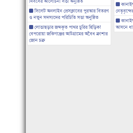
দিবসের আলোচনা সভা অনুষ্ঠিত
কানাইঘা
সিলেট অনলাইন প্রেসক্লাবের পুরস্কার বিতরণ
নেতৃবৃন্দ
ও নতুন সদস্যদের পরিচিতি সভা অনুষ্ঠিত
কানাই
লোভাছড়ার জব্দকৃত পাথর চুরির হিড়িক!
আসনে ধানে
বেপরোয়া জকিগঞ্জের আটগ্রামের অবৈধ ক্রাশার
জোন চক্র