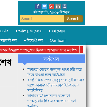
৭ই আগস্ট, ২০২৬ খ্রিস্টাব্দ
চেম্বার
♦ তথ্যপ্রযুক্তি চেম্বার
♦ ধর্ম চেম্বার
 সরকারী দল
♦ বিরোধী দল
Our Team
নের উদ্যোগে গণঅভ্যুত্থান দিবসের আলোচনা সভা অনুষ্ঠিত
সিলেট অনলাইন প্রেসক
সর্বশেষ
 শেখ
আবারো লোভার জব্দকৃত পাথর চুরি করে
নিয়ে যাওয়া হচ্ছে আটগ্রামে
রাজনৈতিক দলের নেতৃবৃন্দ ও সুধীজনদের
সাথে কানাইঘাটের নবাগত ইউএনও’র
মতবিনিময়
কানাইঘাটে প্রশাসনের উদ্যোগে
গণঅভ্যুত্থান দিবসের আলোচনা সভা
অনুষ্ঠিত