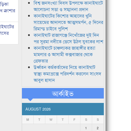
বিশ্ব জনসংখ্যা দিবস উপলক্ষে কানাইঘাটে
িড়িক!
আলোচনা সভা ও সম্মাননা প্রদান
 ক্রাশার
কানাইঘাটের কিশোর আহাদের খুনি
সায়েমের আদালতে আত্মসমর্পন, ৫ দিনের
নাইঘাটের
রিমান্ড চাইবে পুলিশ
লিসের
কানাইঘাট রাজাগঞ্জে নিখোঁজের দুই দিন
পর সুরমা নদীতে ভেসে উঠল যুবকের লাশ
কানাইঘাটে চাঞ্চল্যকর জাহাঙ্গীর হত্যা
মামলার ৩ আসামী কক্সবাজার থেকে
গ্রেফতার
উর্ধ্বতন কর্মকর্তাদের নিয়ে কানাইঘাট
স্বাস্থ্য কমপ্লেক্সে পরিদর্শন করলেন সাংসদ
আবুল হাসান
আর্কাইভ
AUGUST 2026
M
T
W
T
F
S
S
1
2