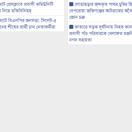
ট প্রেসক্লাবে প্রবাসী কমিউনিটি
লোভাছড়ার জব্দকৃত পাথর চুরির হ
ের নিয়ে মতিবিনিময়
বেপরোয়া জকিগঞ্জের আটগ্রামের অবৈধ
জোন চক্র
ঘাটে বিএনপির জনসভা: সিলেট-৫
র শীষের প্রার্থী চান নেতাকর্মীরা
কাতারে সড়ক দুর্ঘটনায় নিহত কা
প্রবাসী পাঁচ পরিবারকে খেলাফত মজ
নগদ সহায়তা