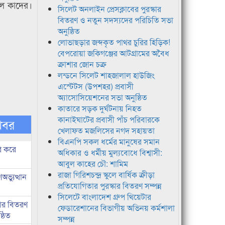
দুল কাদের।
সিলেট অনলাইন প্রেসক্লাবের পুরস্কার
বিতরণ ও নতুন সদস্যদের পরিচিতি সভা
অনুষ্ঠিত
লোভাছড়ার জব্দকৃত পাথর চুরির হিড়িক!
বেপরোয়া জকিগঞ্জের আটগ্রামের অবৈধ
ক্রাশার জোন চক্র
লন্ডনে সিলেট শাহজালাল হাউজিং
এস্টেটস (উপশহর) প্রবাসী
অ্যাসোসিয়েশনের সভা অনুষ্ঠিত
কাতারে সড়ক দুর্ঘটনায় নিহত
কানাইঘাটের প্রবাসী পাঁচ পরিবারকে
খবর
খেলাফত মজলিসের নগদ সহায়তা
বিএনপি সকল ধর্মের মানুষের সমান
ি করে
অধিকার ও ধর্মীয় মুল্যবোধে বিশ্বাসী:
আবুল কাহের চৌ: শামিম
রাজা গিরিশচন্দ্র স্কুলে বার্ষিক ক্রীড়া
ভ্যুত্থান
প্রতিযোগিতার পুরস্কার বিতরণ সম্পন্ন
সিলেটে বাংলাদেশ গ্রুপ থিয়েটার
কার বিতরণ
ফেডারেশানের বিভাগীয় অভিনয় কর্মশালা
্ঠিত
সম্পন্ন