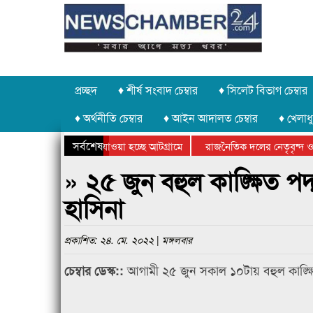
প্রচ্ছদ
♦ শীর্ষ সংবাদ চেম্বার
♦ সিলেট বিভাগ চেম্বার
♦ অর্থনীতি চেম্বার
♦ আইন আদালত চেম্বার
♦ খেলাধু
সর্বশেষ
 পাথর চুরি করে নিয়ে যাওয়া হচ্ছে আটগ্রামে
রাজনৈতিক দলের নেতৃবৃন্দ ও 
 বার্ষিক ক্রীড়া প্রতিযোগিতার পুরস্কার বিতরণ সম্পন্ন
সিলেটে বাংলাদেশ গ্রুপ থিয়ে
» ২৫ জুন বহুল কাঙ্ক্ষিত পদ্
হাসিনা
প্রকাশিত: ২৪. মে. ২০২২ | মঙ্গলবার
আগামী ২৫ জুন সকাল ১০টায় বহুল কাঙ্ক্ষিত 
চেম্বার ডেস্ক::