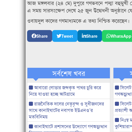
আজ মঙ্গলবার (২৪ মে) দুপুরে গণভবনে পদ্মা বহুমুখী সেতু
এ সময় সারসংক্ষেপ দেখে ২৫ জুন উদ্বোধনী অনুষ্ঠানে যোগ 
ওবায়দুল কাদের গণমাধ্যমকে এ তথ্য নিশ্চিত করেছেন।
Share
Tweet
Share
WhatsApp
সর্বশেষ খবর
আবারো লোভার জব্দকৃত পাথর চুরি করে
সিলেট
নিয়ে যাওয়া হচ্ছে আটগ্রামে
গণঅভ্যুত
রাজনৈতিক দলের নেতৃবৃন্দ ও সুধীজনদের
সিলেট
সাথে কানাইঘাটের নবাগত ইউএনও’র
প্রত্যাশ
মতবিনিময়
নিঃস্ব 
কানাইঘাটে প্রশাসনের উদ্যোগে গণঅভ্যুত্থান
কুশিয়ারাপ