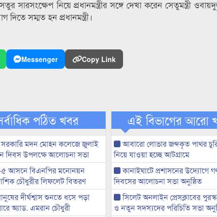
র সারসংক্ষেপ নিয়ে প্রধানমন্ত্রীর সঙ্গে দেখা করেন সেতুমন্ত্রী ওবায়
দিতে সম্মত হন প্রধানমন্ত্রী।
Messenger
Copy Link
সর্বাধিক পঠিত খবর
এই বিভাগের আরো 
 সরকারি মদন মোহন কলেজে জুলাই
আবারো লোভার জব্দকৃত পাথর চুর
্থান দিবস উপলক্ষে আলোচনা সভা
নিয়ে যাওয়া হচ্ছে আটগ্রামে
-৫ আসনে বিএনপির মনোনয়ন
কানাইঘাটে প্রশাসনের উদ্যোগে গণঅ
ী আশিক চৌধুরীর লিফলেট বিতরণ
দিবসের আলোচনা সভা অনুষ্ঠিত
মানুষের দীর্ঘশ্বাস শুনতে ধসে পড়া
সিলেট অনলাইন প্রেসক্লাবের পুরস্
ারে অ্যাড. এমরান চৌধুরী
ও নতুন সদস্যদের পরিচিতি সভা অনুষ