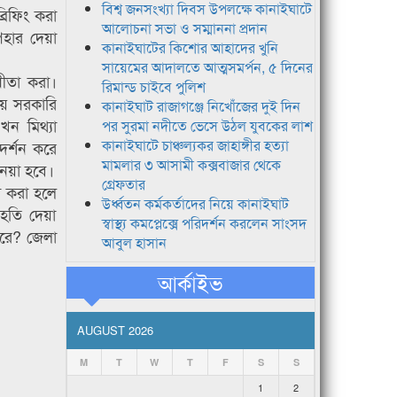
বিশ্ব জনসংখ্যা দিবস উপলক্ষে কানাইঘাটে
্রিফিং করা
আলোচনা সভা ও সম্মাননা প্রদান
উপহার দেয়া
কানাইঘাটের কিশোর আহাদের খুনি
সায়েমের আদালতে আত্মসমর্পন, ৫ দিনের
োধীতা করা।
রিমান্ড চাইবে পুলিশ
ায় সরকারি
কানাইঘাট রাজাগঞ্জে নিখোঁজের দুই দিন
এখন মিথ্যা
পর সুরমা নদীতে ভেসে উঠল যুবকের লাশ
কানাইঘাটে চাঞ্চল্যকর জাহাঙ্গীর হত্যা
দর্শন করে
মামলার ৩ আসামী কক্সবাজার থেকে
নেয়া হবে।
গ্রেফতার
 করা হলে
উর্ধ্বতন কর্মকর্তাদের নিয়ে কানাইঘাট
াহতি দেয়া
স্বাস্থ্য কমপ্লেক্সে পরিদর্শন করলেন সাংসদ
করে? জেলা
আবুল হাসান
আর্কাইভ
AUGUST 2026
M
T
W
T
F
S
S
1
2