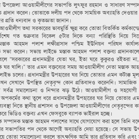
 উপজেলা আওয়ামীলীগের সভাপতি লুৎফুর রহমান ও সাধারণ সম্পাদক
ি প্রদান করেন। তোতাকে দলীয় পদ থেকে সাময়িক অব্যাহতি দেওয়া
ের প্রতি ধন্যবাদ ও কৃতজ্ঞতা জানান।
ীগ তথা সরকারের ভাবমুর্তি ক্ষুন্ন করে তোতা বিতর্কিত কর্মকান্ডে 
্বশেষ গত শুক্রবার বিকেল ৫টার দিকে বন্যা পরিস্থিতি নিয়ে স
াক আহমদ পলাশ লক্ষীপ্রসাদ পশ্চিম ইউনিয়ন পরিষদ কার্যালয়ে
ক সভা করেন। সভায় লাইভে মস্তাক আহমদ পলাশ বক্তব্য প্রদানকা
লে “সরকারের প্রধানমন্ত্রীর যেতা ঘর, ইতা ঘরে কুকুরও রইতরা না
র খালি।” তার এমন বক্তব্যের সময় আওয়ামীলীগ নেতা মস্তাক আ
ইভ চলের। প্রধানমন্ত্রীর উপহারের ঘর নিয়ে তোতার এমন কটাক্ক ম
েও তখন সেখানে উপস্থিত নেতৃবৃন্দ কোন প্রতিবাদও করেননি। সামাজি
ে সর্বত্র সমালোচনা ও নিন্দার ঝড় উঠে। আওয়ামীলীগ ও সহযোগী
পকর্মের কথা তুলে ধরে প্রধানমন্ত্রীর উপহারের ঘর নিয়ে তোতার এমন
্যবস্থা নিতে স্থানীয় প্রশাসন ও উপজেলা আওয়ামীলীগের নেতৃবৃন্দের ক
ক করে ভিডিও বক্তব্য এখন ফেসবুকে ব্যাপক ভাইরাল হচ্ছে।
ক সম্পাদক মস্তাক আহমদ পলাশের সাথে যোগাযোগ করা হলে তিনি বল
ীগের সভাপতির পদ থেকে আগেই অব্যাহতি দেয়া হয়েছে। সে সভায় উপ
 ঘর নিয়ে তোতা সমালোচনা করলে তাৎক্ষণিক আমি তার প্রতিবাদ করি এবং