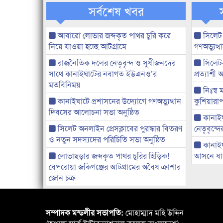
সর্বশেষ খবর
আবারো লোভার জব্দকৃত পাথর চুরি করে
সিলেট
নিয়ে যাওয়া হচ্ছে আটগ্রামে
গণঅভ্যুত
রাজনৈতিক দলের নেতৃবৃন্দ ও সুধীজনদের
সিলেট
সাথে কানাইঘাটের নবাগত ইউএনও’র
প্রত্যাশ
মতবিনিময়
নিঃস্ব 
কানাইঘাটে প্রশাসনের উদ্যোগে গণঅভ্যুত্থান
কুশিয়ারাপ
দিবসের আলোচনা সভা অনুষ্ঠিত
কানাইঘা
সিলেট অনলাইন প্রেসক্লাবের পুরস্কার বিতরণ
নেতৃবৃন্দ
ও নতুন সদস্যদের পরিচিতি সভা অনুষ্ঠিত
কানাই
লোভাছড়ার জব্দকৃত পাথর চুরির হিড়িক!
আসনে ধানে
বেপরোয়া জকিগঞ্জের আটগ্রামের অবৈধ ক্রাশার
জোন চক্র
সম্পাদক মন্ডলীর সভাপতি:
মোহাম্মাদ মহি উদ্দিন