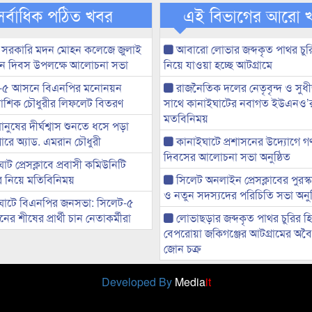
সর্বাধিক পঠিত খবর
এই বিভাগের আরো 
 সরকারি মদন মোহন কলেজে জুলাই
আবারো লোভার জব্দকৃত পাথর চুর
্থান দিবস উপলক্ষে আলোচনা সভা
নিয়ে যাওয়া হচ্ছে আটগ্রামে
-৫ আসনে বিএনপির মনোনয়ন
রাজনৈতিক দলের নেতৃবৃন্দ ও সু
ী আশিক চৌধুরীর লিফলেট বিতরণ
সাথে কানাইঘাটের নবাগত ইউএনও’
মতবিনিময়
মানুষের দীর্ঘশ্বাস শুনতে ধসে পড়া
ারে অ্যাড. এমরান চৌধুরী
কানাইঘাটে প্রশাসনের উদ্যোগে গণঅ
দিবসের আলোচনা সভা অনুষ্ঠিত
ট প্রেসক্লাবে প্রবাসী কমিউনিটি
ের নিয়ে মতিবিনিময়
সিলেট অনলাইন প্রেসক্লাবের পুরস্
ও নতুন সদস্যদের পরিচিতি সভা অনুষ
ঘাটে বিএনপির জনসভা: সিলেট-৫
র শীষের প্রার্থী চান নেতাকর্মীরা
লোভাছড়ার জব্দকৃত পাথর চুরির হ
বেপরোয়া জকিগঞ্জের আটগ্রামের অবৈধ
জোন চক্র
Developed By
Media
it