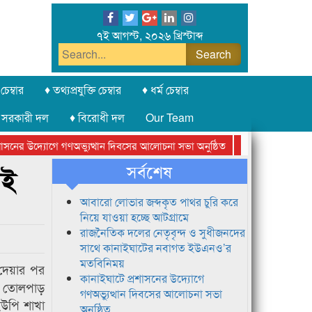
৭ই আগস্ট, ২০২৬ খ্রিস্টাব্দ
চেম্বার
♦ তথ্যপ্রযুক্তি চেম্বার
♦ ধর্ম চেম্বার
 সরকারী দল
♦ বিরোধী দল
Our Team
ের উদ্যোগে গণঅভ্যুত্থান দিবসের আলোচনা সভা অনুষ্ঠিত
সিলেট অনলাইন প্রেসক
সর্বশেষ
েই
আবারো লোভার জব্দকৃত পাথর চুরি করে
নিয়ে যাওয়া হচ্ছে আটগ্রামে
রাজনৈতিক দলের নেতৃবৃন্দ ও সুধীজনদের
সাথে কানাইঘাটের নবাগত ইউএনও’র
মতবিনিময়
য দেয়ার পর
কানাইঘাটে প্রশাসনের উদ্যোগে
য়ে তোলপাড়
গণঅভ্যুত্থান দিবসের আলোচনা সভা
 ইউপি শাখা
অনুষ্ঠিত