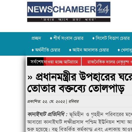
প্রচ্ছদ
♦ শীর্ষ সংবাদ চেম্বার
♦ সিলেট বিভাগ চেম্বার
♦ অর্থনীতি চেম্বার
♦ আইন আদালত চেম্বার
♦ খেলাধু
সর্বশেষ
 পাথর চুরি করে নিয়ে যাওয়া হচ্ছে আটগ্রামে
রাজনৈতিক দলের নেতৃবৃন্দ ও 
 বার্ষিক ক্রীড়া প্রতিযোগিতার পুরস্কার বিতরণ সম্পন্ন
সিলেটে বাংলাদেশ গ্রুপ থিয়ে
» প্রধানমন্ত্রীর উপহারের 
তোতার বক্তব্যে তোলপাড়
প্রকাশিত: ২২. মে. ২০২২ | রবিবার
ভূমিহীন ও গৃহহীন পরিবারের মধ্যে
কানাইঘাট প্রতিনিধি :
আবারো কানাইঘাট লক্ষীপ্রসাদ পশ্চিম ইউনিয়ন শাখা 
শুরু হয়েছে। বহু বিতর্কিত কর্মকান্ড এবং এলাকায় আওয়াম