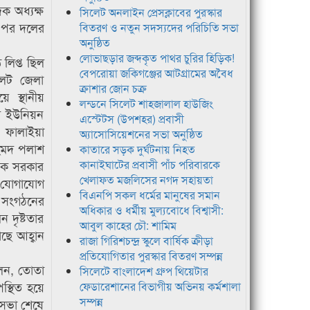
 অধ্যক্ষ
সিলেট অনলাইন প্রেসক্লাবের পুরস্কার
র পর দলের
বিতরণ ও নতুন সদস্যদের পরিচিতি সভা
অনুষ্ঠিত
লোভাছড়ার জব্দকৃত পাথর চুরির হিড়িক!
লিপ্ত ছিল
বেপরোয়া জকিগঞ্জের আটগ্রামের অবৈধ
িলেট জেলা
ক্রাশার জোন চক্র
 স্থানীয়
লন্ডনে সিলেট শাহজালাল হাউজিং
লে ইউনিয়ন
এস্টেটস (উপশহর) প্রবাসী
, ফালাইয়া
অ্যাসোসিয়েশনের সভা অনুষ্ঠিত
হমদ পলাশ
কাতারে সড়ক দুর্ঘটনায় নিহত
ূলক সরকার
কানাইঘাটের প্রবাসী পাঁচ পরিবারকে
খেলাফত মজলিসের নগদ সহায়তা
ক যোগাযোগ
বিএনপি সকল ধর্মের মানুষের সমান
 সংগঠনের
অধিকার ও ধর্মীয় মুল্যবোধে বিশ্বাসী:
 দৃষ্টতার
আবুল কাহের চৌ: শামিম
াছে আহ্বান
রাজা গিরিশচন্দ্র স্কুলে বার্ষিক ক্রীড়া
প্রতিযোগিতার পুরস্কার বিতরণ সম্পন্ন
েন, তোতা
সিলেটে বাংলাদেশ গ্রুপ থিয়েটার
স্থিত হয়ে
ফেডারেশানের বিভাগীয় অভিনয় কর্মশালা
সম্পন্ন
 সভা শেষে