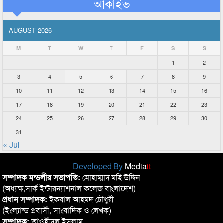
আর্কাইভ
AUGUST 2026
M
T
W
T
F
S
S
1
2
3
4
5
6
7
8
9
10
11
12
13
14
15
16
17
18
19
20
21
22
23
24
25
26
27
28
29
30
31
« Jul
Developed By
Media
it
সম্পাদক মন্ডলীর সভাপতি:
মোহাম্মাদ মহি উদ্দিন
(অধ্যক্ষ,সার্ক ইন্টারন্যাশনাল কলেজ বাংলাদেশ)
প্রধান সম্পাদক:
ইকবাল আহমদ চৌধুরী
(ইংল্যান্ড প্রবাসী, সাংবাদিক ও লেখক)
সম্পাদক:
তাওহীদুল ইসলাম