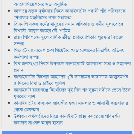
অ্যাসোসিয়েশনের সভা অনুষ্ঠিত
কাতারে সড়ক দুর্ঘটনায় নিহত কানাইঘাটের প্রবাসী পাঁচ পরিবারকে
খেলাফত মজলিসের নগদ সহায়তা
বিএনপি সকল ধর্মের মানুষের সমান অধিকার ও ধর্মীয় মুল্যবোধে
বিশ্বাসী: আবুল কাহের চৌ: শামিম
রাজা গিরিশচন্দ্র স্কুলে বার্ষিক ক্রীড়া প্রতিযোগিতার পুরস্কার বিতরণ
সম্পন্ন
সিলেটে বাংলাদেশ গ্রুপ থিয়েটার ফেডারেশানের বিভাগীয় অভিনয়
কর্মশালা সম্পন্ন
বিশ্ব জনসংখ্যা দিবস উপলক্ষে কানাইঘাটে আলোচনা সভা ও সম্মাননা
প্রদান
কানাইঘাটের কিশোর আহাদের খুনি সায়েমের আদালতে আত্মসমর্পন,
৫ দিনের রিমান্ড চাইবে পুলিশ
কানাইঘাট রাজাগঞ্জে নিখোঁজের দুই দিন পর সুরমা নদীতে ভেসে উঠল
যুবকের লাশ
কানাইঘাটে চাঞ্চল্যকর জাহাঙ্গীর হত্যা মামলার ৩ আসামী কক্সবাজার
থেকে গ্রেফতার
উর্ধ্বতন কর্মকর্তাদের নিয়ে কানাইঘাট স্বাস্থ্য কমপ্লেক্সে পরিদর্শন
করলেন সাংসদ আবুল হাসান