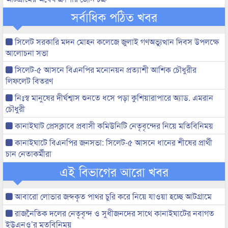
সর্বাধিক পঠিত খবর
সিলেট সরকারি মদন মোহন কলেজে জুলাই গণঅভ্যুত্থান দিবস উপলক্ষে
আলোচনা সভা
সিলেট-৫ আসনে বিএনপির মনোনয়ন প্রত্যাশী আশিক চৌধুরীর
লিফলেট বিতরণ
নিঃস্ব মানুষের দীর্ঘশ্বাস শুনতে ধসে পড়া কুশিয়ারাপারে অ্যাড. এমরান
চৌধুরী
কানাইঘাট প্রেসক্লাবে প্রবাসী কমিউনিটি নেতৃবৃন্দের নিয়ে মতিবিনিময়
কানাইঘাটে বিএনপির জনসভা: সিলেট-৫ আসনে ধানের শীষের প্রার্থী
চান নেতাকর্মীরা
এই বিভাগের আরো খবর
আবারো লোভার জব্দকৃত পাথর চুরি করে নিয়ে যাওয়া হচ্ছে আটগ্রামে
রাজনৈতিক দলের নেতৃবৃন্দ ও সুধীজনদের সাথে কানাইঘাটের নবাগত
ইউএনও’র মতবিনিময়