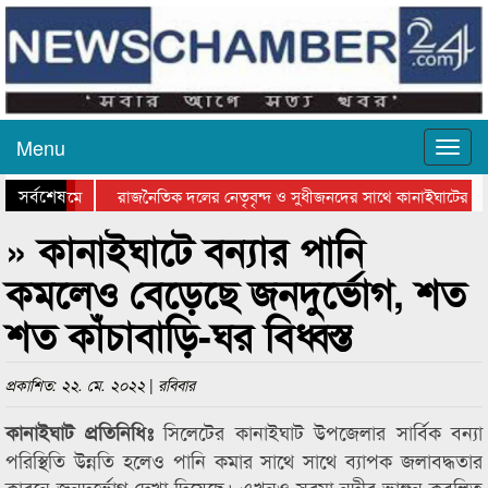
Menu
সর্বশেষ
ছে আটগ্রামে
রাজনৈতিক দলের নেতৃবৃন্দ ও সুধীজনদের সাথে কানাইঘাটের ন
ার বিতরণ সম্পন্ন
সিলেটে বাংলাদেশ গ্রুপ থিয়েটার ফেডারেশানের বিভাগীয় অভিনয় 
» কানাইঘাটে বন্যার পানি
কমলেও বেড়েছে জনদুর্ভোগ, শত
শত কাঁচাবাড়ি-ঘর বিধ্বস্ত
প্রকাশিত: ২২. মে. ২০২২ | রবিবার
সিলেটের কানাইঘাট উপজেলার সার্বিক বন্যা
কানাইঘাট প্রতিনিধিঃ
পরিস্থিতি উন্নতি হলেও পানি কমার সাথে সাথে ব্যাপক জলাবদ্ধতার
কারনে জনদুর্ভোগ দেখা দিয়েছে। এখনও সুরমা নদীর ভাঙ্গন কবলিত