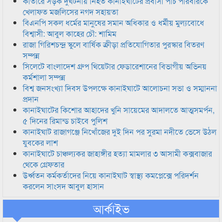
কাতারে সড়ক দুর্ঘটনায় নিহত কানাইঘাটের প্রবাসী পাঁচ পরিবারকে
খেলাফত মজলিসের নগদ সহায়তা
বিএনপি সকল ধর্মের মানুষের সমান অধিকার ও ধর্মীয় মুল্যবোধে
বিশ্বাসী: আবুল কাহের চৌ: শামিম
রাজা গিরিশচন্দ্র স্কুলে বার্ষিক ক্রীড়া প্রতিযোগিতার পুরস্কার বিতরণ
সম্পন্ন
সিলেটে বাংলাদেশ গ্রুপ থিয়েটার ফেডারেশানের বিভাগীয় অভিনয়
কর্মশালা সম্পন্ন
বিশ্ব জনসংখ্যা দিবস উপলক্ষে কানাইঘাটে আলোচনা সভা ও সম্মাননা
প্রদান
কানাইঘাটের কিশোর আহাদের খুনি সায়েমের আদালতে আত্মসমর্পন,
৫ দিনের রিমান্ড চাইবে পুলিশ
কানাইঘাট রাজাগঞ্জে নিখোঁজের দুই দিন পর সুরমা নদীতে ভেসে উঠল
যুবকের লাশ
কানাইঘাটে চাঞ্চল্যকর জাহাঙ্গীর হত্যা মামলার ৩ আসামী কক্সবাজার
থেকে গ্রেফতার
উর্ধ্বতন কর্মকর্তাদের নিয়ে কানাইঘাট স্বাস্থ্য কমপ্লেক্সে পরিদর্শন
করলেন সাংসদ আবুল হাসান
আর্কাইভ