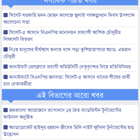
সিলেট সরকারি মদন মোহন কলেজে জুলাই গণঅভ্যুত্থান দিবস উপলক্ষে
আলোচনা সভা
সিলেট-৫ আসনে বিএনপির মনোনয়ন প্রত্যাশী আশিক চৌধুরীর
লিফলেট বিতরণ
নিঃস্ব মানুষের দীর্ঘশ্বাস শুনতে ধসে পড়া কুশিয়ারাপারে অ্যাড. এমরান
চৌধুরী
কানাইঘাট প্রেসক্লাবে প্রবাসী কমিউনিটি নেতৃবৃন্দের নিয়ে মতিবিনিময়
কানাইঘাটে বিএনপির জনসভা: সিলেট-৫ আসনে ধানের শীষের প্রার্থী
চান নেতাকর্মীরা
এই বিভাগের আরো খবর
জমকালো আয়োজনে তপোবনে ১ম দ্বৈত ব্যাডমিন্টন টুর্নামেন্টের
ফাইনাল অনুষ্ঠিত
অ্যাডভোকেট ছাইদুর রহমান জীবেব মিনি নাইট ফুটবল টুর্নামেন্টের শুভ
উদ্ভোধন