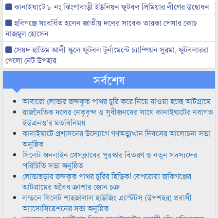
কানাইঘাটে ৮ নং ঝিংগাবাড়ী ইউনিয়ন ফুটবল প্রিমিয়ার লীগের উদ্বোধন
হবিগঞ্জে সংবর্ধিত হলেন জাতীয় দলের সাবেক তারকা পেসার কোচ
নাজমুল হোসেন
সৈয়দ হাতিম আলী স্কুলে ফুটবল টুর্নামেন্টে চ্যাম্পিয়ন সুরমা, ফুটবলাররা
পেলো নেট উপহার
সর্বশেষ
আবারো লোভার জব্দকৃত পাথর চুরি করে নিয়ে যাওয়া হচ্ছে আটগ্রামে
রাজনৈতিক দলের নেতৃবৃন্দ ও সুধীজনদের সাথে কানাইঘাটের নবাগত
ইউএনও’র মতবিনিময়
কানাইঘাটে প্রশাসনের উদ্যোগে গণঅভ্যুত্থান দিবসের আলোচনা সভা
অনুষ্ঠিত
সিলেট অনলাইন প্রেসক্লাবের পুরস্কার বিতরণ ও নতুন সদস্যদের
পরিচিতি সভা অনুষ্ঠিত
লোভাছড়ার জব্দকৃত পাথর চুরির হিড়িক! বেপরোয়া জকিগঞ্জের
আটগ্রামের অবৈধ ক্রাশার জোন চক্র
লন্ডনে সিলেট শাহজালাল হাউজিং এস্টেটস (উপশহর) প্রবাসী
অ্যাসোসিয়েশনের সভা অনুষ্ঠিত