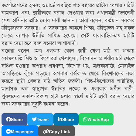
কর্পোরেশনের ২৭নং ওয়ার্ডে অবস্থিত শত বছরের প্রাচীন খেলার মাঠটি
নামকরণ এবং স্থায়ীভাবে বরাদ্দ দেওয়ার জন্য প্রধানমন্ত্রী জননেত্রী
শেখ হাসিনার প্রতি জোর দাবী জানান। তারা বলেন, বর্তমান সরকার
ক্রীড়াবান্ধব সরকার। এ সরকারের আমলে শিক্ষা, ক্রীড়াঙ্গন সহ সকল
ক্ষেত্রে ব্যাপক উন্নীতি সাধিত হয়েছে। সেই ধারাবাহিকতায় মাঠটি
বরাদ্দ দেয়া হবে বলে বক্তারা আশাবাদী।
বক্তারা বলেন, অত্র এলকায় কোন স্থায়ী খেলা মাঠ না থাকায়
কোমলমতি শিশু ও কিশোররা খেলাধুলা, বিনোদন ও শরীর চর্চা থেকে
বঞ্চিত হওয়ায় অপরাধ প্রবণতা, কিশোর গাং, মাদকাসক্তি, মোবাইল
আসক্তিতে ঝুঁকে পড়ছে। অপরাধ কর্মকান্ড থেকে কিশোরদের রক্ষা
করতে স্থায়ী খেলার মাঠ অতিব জরুরী। শিশু-কিশোদের শারীরিক,
মানসিক তথা স্বাস্থ্যগত উন্নতির লক্ষ্যে ও এলাকার প্রবীন নারী-
পুরুষদের সকাল-বিকাল হাটা চলার স্বার্থে মাঠটি স্থায়ী বরাদ্দ দেয়ার
জন্য সরকারের সুদৃষ্টি কামনা করেন।
Share
Tweet
Share
WhatsApp
Messenger
Copy Link