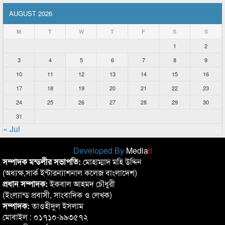
AUGUST 2026
M
T
W
T
F
S
S
1
2
3
4
5
6
7
8
9
10
11
12
13
14
15
16
17
18
19
20
21
22
23
24
25
26
27
28
29
30
31
« Jul
Developed By
Media
it
সম্পাদক মন্ডলীর সভাপতি:
মোহাম্মাদ মহি উদ্দিন
(অধ্যক্ষ,সার্ক ইন্টারন্যাশনাল কলেজ বাংলাদেশ)
প্রধান সম্পাদক:
ইকবাল আহমদ চৌধুরী
(ইংল্যান্ড প্রবাসী, সাংবাদিক ও লেখক)
সম্পাদক:
তাওহীদুল ইসলাম
মোবাইল : ০১৭১০-৯৯৩৫৭২