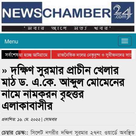
Menu
সর্বশেষ
য়ে যাওয়া হচ্ছে আটগ্রামে
রাজনৈতিক দলের নেতৃবৃন্দ ও সুধীজনদের সাথে 
িযোগিতার পুরস্কার বিতরণ সম্পন্ন
সিলেটে বাংলাদেশ গ্রুপ থিয়েটার ফেডারেশানের বি
» দক্ষিণ সুরমার প্রাচীন খেলার
মাঠ ড. এ.কে. আব্দুল মোমেনের
নামে নামকরন বৃহত্তর
এলাকাবাসীর
প্রকাশিত: ১৬. মে. ২০২২ | সোমবার
সিলেট নগরীর দক্ষিণ সুরমার ২৭নং ওয়ার্ডে অবস্থিত
চেম্বার ডেস্ক::