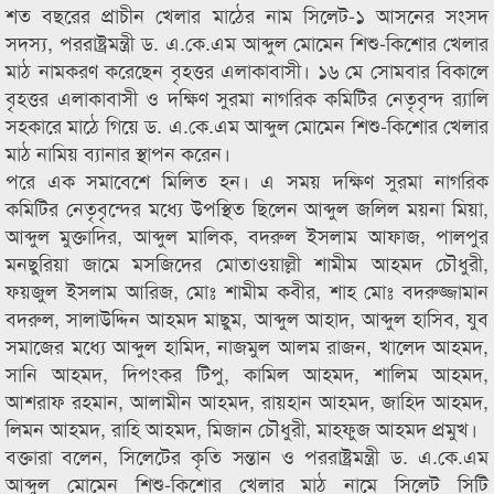
শত বছরের প্রাচীন খেলার মাঠের নাম সিলেট-১ আসনের সংসদ
সদস্য, পররাষ্ট্রমন্ত্রী ড. এ.কে.এম আব্দুল মোমেন শিশু-কিশোর খেলার
মাঠ নামকরণ করেছেন বৃহত্তর এলাকাবাসী। ১৬ মে সোমবার বিকালে
বৃহত্তর এলাকাবাসী ও দক্ষিণ সুরমা নাগরিক কমিটির নেতৃবৃন্দ র‌্যালি
সহকারে মাঠে গিয়ে ড. এ.কে.এম আব্দুল মোমেন শিশু-কিশোর খেলার
মাঠ নামিয় ব্যানার স্থাপন করেন।
পরে এক সমাবেশে মিলিত হন। এ সময় দক্ষিণ সুরমা নাগরিক
কমিটির নেতৃবৃন্দের মধ্যে উপস্থিত ছিলেন আব্দুল জলিল ময়না মিয়া,
আব্দুল মুক্তাদির, আব্দুল মালিক, বদরুল ইসলাম আফাজ, পালপুর
মনছুরিয়া জামে মসজিদের মোতাওয়াল্লী শামীম আহমদ চৌধুরী,
ফয়জুল ইসলাম আরিজ, মোঃ শামীম কবীর, শাহ মোঃ বদরুজ্জামান
বদরুল, সালাউদ্দিন আহমদ মাছুম, আব্দুল আহাদ, আব্দুল হাসিব, যুব
সমাজের মধ্যে আব্দুল হামিদ, নাজমুল আলম রাজন, খালেদ আহমদ,
সানি আহমদ, দিপংকর টিপু, কামিল আহমদ, শালিম আহমদ,
আশরাফ রহমান, আলামীন আহমদ, রায়হান আহমদ, জাহিদ আহমদ,
লিমন আহমদ, রাহি আহমদ, মিজান চৌধুরী, মাহফুজ আহমদ প্রমুখ।
বক্তারা বলেন, সিলেটের কৃতি সন্তান ও পররাষ্ট্রমন্ত্রী ড. এ.কে.এম
আব্দুল মোমেন শিশু-কিশোর খেলার মাঠ নামে সিলেট সিটি