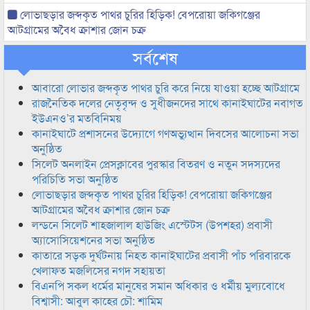
লোভাছড়ার জব্দকৃত পাথর চুরির হিড়িক! বেপরোয়া জকিগঞ্জের
আটগ্রামের অবৈধ ক্রাশার জোন চক্র
সর্বশেষ
আবারো লোভার জব্দকৃত পাথর চুরি করে নিয়ে যাওয়া হচ্ছে আটগ্রামে
রাজনৈতিক দলের নেতৃবৃন্দ ও সুধীজনদের সাথে কানাইঘাটের নবাগত
ইউএনও’র মতবিনিময়
কানাইঘাটে প্রশাসনের উদ্যোগে গণঅভ্যুত্থান দিবসের আলোচনা সভা
অনুষ্ঠিত
সিলেট অনলাইন প্রেসক্লাবের পুরস্কার বিতরণ ও নতুন সদস্যদের
পরিচিতি সভা অনুষ্ঠিত
লোভাছড়ার জব্দকৃত পাথর চুরির হিড়িক! বেপরোয়া জকিগঞ্জের
আটগ্রামের অবৈধ ক্রাশার জোন চক্র
লন্ডনে সিলেট শাহজালাল হাউজিং এস্টেটস (উপশহর) প্রবাসী
অ্যাসোসিয়েশনের সভা অনুষ্ঠিত
কাতারে সড়ক দুর্ঘটনায় নিহত কানাইঘাটের প্রবাসী পাঁচ পরিবারকে
খেলাফত মজলিসের নগদ সহায়তা
বিএনপি সকল ধর্মের মানুষের সমান অধিকার ও ধর্মীয় মুল্যবোধে
বিশ্বাসী: আবুল কাহের চৌ: শামিম