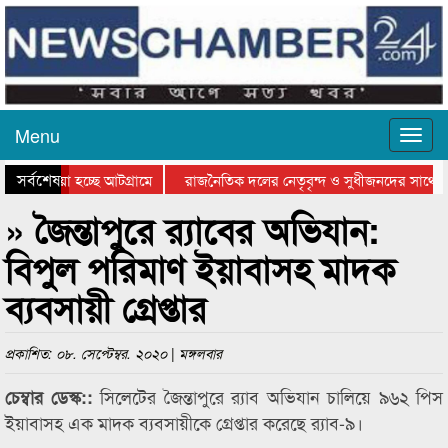
Menu
সর্বশেষ
িয়ে যাওয়া হচ্ছে আটগ্রামে
রাজনৈতিক দলের নেতৃবৃন্দ ও সুধীজনদের সাথে 
িযোগিতার পুরস্কার বিতরণ সম্পন্ন
সিলেটে বাংলাদেশ গ্রুপ থিয়েটার ফেডারেশানের বি
» জৈন্তাপুরে র‌্যাবের অভিযান:
বিপুল পরিমাণ ইয়াবাসহ মাদক
ব্যবসায়ী গ্রেপ্তার
প্রকাশিত: ০৮. সেপ্টেম্বর. ২০২০ | মঙ্গলবার
সিলেটের জৈন্তাপুরে র‌্যাব অভিযান চালিয়ে ৯৬২ পিস
চেম্বার ডেস্ক::
ইয়াবাসহ এক মাদক ব্যবসায়ীকে গ্রেপ্তার করেছে র‌্যাব-৯।