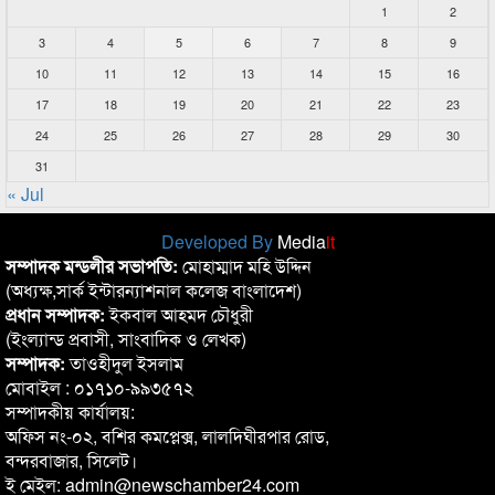
1
2
3
4
5
6
7
8
9
10
11
12
13
14
15
16
17
18
19
20
21
22
23
24
25
26
27
28
29
30
31
« Jul
Developed By
Media
it
সম্পাদক মন্ডলীর সভাপতি:
মোহাম্মাদ মহি উদ্দিন
(অধ্যক্ষ,সার্ক ইন্টারন্যাশনাল কলেজ বাংলাদেশ)
প্রধান সম্পাদক:
ইকবাল আহমদ চৌধুরী
(ইংল্যান্ড প্রবাসী, সাংবাদিক ও লেখক)
সম্পাদক:
তাওহীদুল ইসলাম
মোবাইল : ০১৭১০-৯৯৩৫৭২
সম্পাদকীয় কার্যালয়:
অফিস নং-০২, বশির কমপ্লেক্স, লালদিঘীরপার রোড,
বন্দরবাজার, সিলেট।
ই মেইল: admin@newschamber24.com