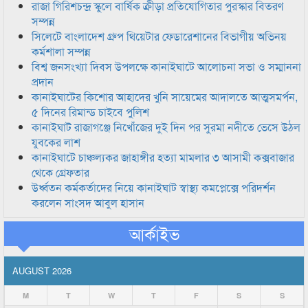
রাজা গিরিশচন্দ্র স্কুলে বার্ষিক ক্রীড়া প্রতিযোগিতার পুরস্কার বিতরণ
সম্পন্ন
সিলেটে বাংলাদেশ গ্রুপ থিয়েটার ফেডারেশানের বিভাগীয় অভিনয়
কর্মশালা সম্পন্ন
বিশ্ব জনসংখ্যা দিবস উপলক্ষে কানাইঘাটে আলোচনা সভা ও সম্মাননা
প্রদান
কানাইঘাটের কিশোর আহাদের খুনি সায়েমের আদালতে আত্মসমর্পন,
৫ দিনের রিমান্ড চাইবে পুলিশ
কানাইঘাট রাজাগঞ্জে নিখোঁজের দুই দিন পর সুরমা নদীতে ভেসে উঠল
যুবকের লাশ
কানাইঘাটে চাঞ্চল্যকর জাহাঙ্গীর হত্যা মামলার ৩ আসামী কক্সবাজার
থেকে গ্রেফতার
উর্ধ্বতন কর্মকর্তাদের নিয়ে কানাইঘাট স্বাস্থ্য কমপ্লেক্সে পরিদর্শন
করলেন সাংসদ আবুল হাসান
আর্কাইভ
AUGUST 2026
M
T
W
T
F
S
S