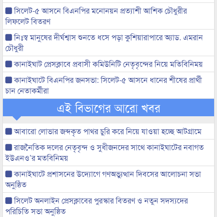
সিলেট-৫ আসনে বিএনপির মনোনয়ন প্রত্যাশী আশিক চৌধুরীর
লিফলেট বিতরণ
নিঃস্ব মানুষের দীর্ঘশ্বাস শুনতে ধসে পড়া কুশিয়ারাপারে অ্যাড. এমরান
চৌধুরী
কানাইঘাট প্রেসক্লাবে প্রবাসী কমিউনিটি নেতৃবৃন্দের নিয়ে মতিবিনিময়
কানাইঘাটে বিএনপির জনসভা: সিলেট-৫ আসনে ধানের শীষের প্রার্থী
চান নেতাকর্মীরা
এই বিভাগের আরো খবর
আবারো লোভার জব্দকৃত পাথর চুরি করে নিয়ে যাওয়া হচ্ছে আটগ্রামে
রাজনৈতিক দলের নেতৃবৃন্দ ও সুধীজনদের সাথে কানাইঘাটের নবাগত
ইউএনও’র মতবিনিময়
কানাইঘাটে প্রশাসনের উদ্যোগে গণঅভ্যুত্থান দিবসের আলোচনা সভা
অনুষ্ঠিত
সিলেট অনলাইন প্রেসক্লাবের পুরস্কার বিতরণ ও নতুন সদস্যদের
পরিচিতি সভা অনুষ্ঠিত