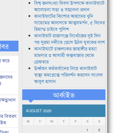
বিশ্ব জনসংখ্যা দিবস উপলক্ষে কানাইঘাটে
আলোচনা সভা ও সম্মাননা প্রদান
কানাইঘাটের কিশোর আহাদের খুনি
সায়েমের আদালতে আত্মসমর্পন, ৫ দিনের
রিমান্ড চাইবে পুলিশ
কানাইঘাট রাজাগঞ্জে নিখোঁজের দুই দিন
পর সুরমা নদীতে ভেসে উঠল যুবকের লাশ
খবর
কানাইঘাটে চাঞ্চল্যকর জাহাঙ্গীর হত্যা
মামলার ৩ আসামী কক্সবাজার থেকে
ি করে
গ্রেফতার
উর্ধ্বতন কর্মকর্তাদের নিয়ে কানাইঘাট
স্বাস্থ্য কমপ্লেক্সে পরিদর্শন করলেন সাংসদ
ধীজনদের
আবুল হাসান
র
আর্কাইভ
ভ্যুত্থান
AUGUST 2026
কার বিতরণ
্ঠিত
M
T
W
T
F
S
S
1
2
িড়িক!