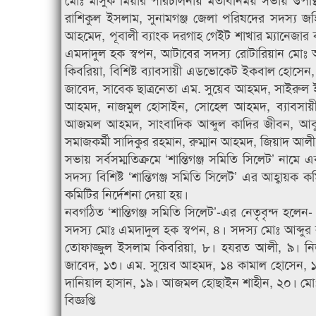
রাশিকুল ইসলাম, সুনামগঞ্জ জেলা পরিষদের সদস্য 
আহমেদ, পূবালী ব্যাংক দরগাহ গেইট শাখার ম্যানেজার ক
এমদাদুল হক স্বপন, আটাবের সদস্য রোটারিয়ান মোঃ
কিবরিয়া, বিশিষ্ট ব্যাবসায়ী এডভোকেট ইকবাল হোসে
জাবেদ, সাবেক ছাত্রনেতা এম. সুয়েব আহমদ, সাইরুল
আহমদ, নাজমুল হোসাইন, সোহেল আহমদ, ব্যাবসায়
আজমল আহমদ, সাংবাদিক আব্দুল কাদির জীবন, আবুল 
সমাজকর্মী সাদিকুর রহমান, রুম্মান আহমদ, জিয়াদ আলী,
সভায় সর্বসম্মতিক্রমে ‘শান্তিগঞ্জ সমিতি সিলেট’ না
সদস্য বিশিষ্ট ‘শান্তিগঞ্জ সমিতি সিলেট’ এর আহ্বায়ক 
কমিটির নির্দেশনা দেয়া হয়।
নবগঠিত ‘শান্তিগঞ্জ সমিতি সিলেট’-এর নেতৃবৃন্দ হল
সদস্য মোঃ এমদাদুল হক স্বপন, ৪। সদস্য মোঃ আব্
তোফাজ্জুল ইসলাম কিবরিয়া, ৮। হযরত আলী, ৯। ন
জাবেদ, ১৩। এম. সুয়েব আহমদ, ১৪ কামাল হোসেন, 
দানিয়াল হাসান, ১৯। আজমল হোছাইন শাহীন, ২০। ম
বিজ্ঞপ্তি