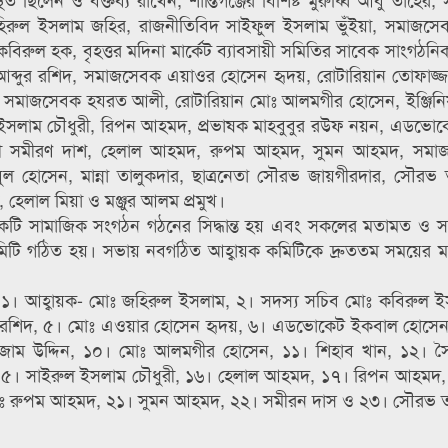
জহিরুল ইসলাম জহির, রাজনীতিবিদ সাইফুল ইসলাম ভুঁইয়া, সমাজসে
বিরুল হক, বৃহত্তর মদিনা মার্কেট ব্যাবসায়ী সমিতির সাবেক সাংগঠনি
 আব্দুর রশিদ, সমাজসেবক এয়াওর হোসেন হৃদয়, রোটারিয়ান তোফাজ্
ন, সমাজসেবক হযরত আলী, রোটারিয়ান মোঃ আলমগীর হোসেন, ইঞ্জিন
 ইসলাম চৌধুরী, রিপন আহমদ, প্রভাষক মাহবুবুর রউফ নয়ন, এডভো
ী সমীরণ দাশ, হেলাল আহমদ, রুপম আহমদ, সুমন আহমদ, সমাজক
হোসেন, মান্না তালুকদার, ছাত্রনেতা সৌরভ জায়গীরদার, সৌরভ ত
 হেলাল মিয়া ও মঞ্জুর আলম প্রমুখ।
মে একটি সামাজিক সংগঠন গঠনের সিদ্ধান্ত হয় এবং সকলের মতামত ও স
কমিটি গঠিত হয়। সভায় নবগঠিত আহ্বায়ক কমিটিকে দ্রুততম সময়ের মধ্যে 
েন- ১। আহ্বায়ক- মোঃ জহিরুল ইসলাম, ২। সদস্য সচিব মোঃ কবিরুল 
দুর রশিদ, ৫। মোঃ এওয়ার হোসেন হৃদয়, ৬। এডভোকেট ইকবাল হোসেন
িজাম উদ্দিন, ১০। মোঃ আলমগীর হোসেন, ১১। শিহাব খান, ১২। 
১৫। সাইরুল ইসলাম চৌধুরী, ১৬। হেলাল আহমদ, ১৭। রিপন আহমদ,
োঃ রুপম আহমদ, ২১। সুমন আহমদ, ২২। সমীরন দাস ও ২৩। সৌরভ ত