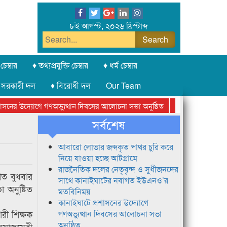
৮ই আগস্ট, ২০২৬ খ্রিস্টাব্দ
চেম্বার
♦ তথ্যপ্রযুক্তি চেম্বার
♦ ধর্ম চেম্বার
 সরকারী দল
♦ বিরোধী দল
Our Team
নের উদ্যোগে গণঅভ্যুত্থান দিবসের আলোচনা সভা অনুষ্ঠিত
সিলেট অনলাইন প্রেসক
সর্বশেষ
আবারো লোভার জব্দকৃত পাথর চুরি করে
নিয়ে যাওয়া হচ্ছে আটগ্রামে
রাজনৈতিক দলের নেতৃবৃন্দ ও সুধীজনদের
গত বুধবার
সাথে কানাইঘাটের নবাগত ইউএনও’র
 অনুষ্টিত
মতবিনিময়
কানাইঘাটে প্রশাসনের উদ্যোগে
ারী শিক্ষক
গণঅভ্যুত্থান দিবসের আলোচনা সভা
অনুষ্ঠিত
 সমাজসেবী