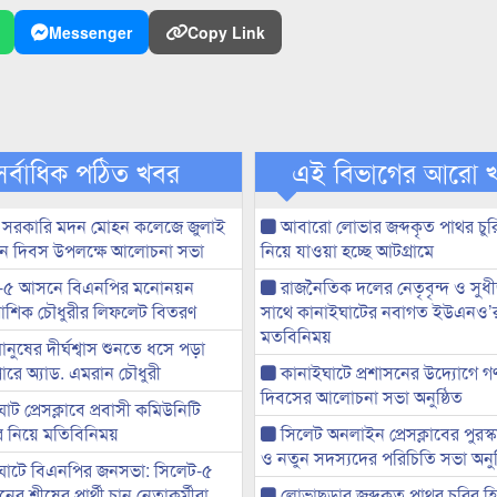
Messenger
Copy Link
সর্বাধিক পঠিত খবর
এই বিভাগের আরো 
 সরকারি মদন মোহন কলেজে জুলাই
আবারো লোভার জব্দকৃত পাথর চুর
্থান দিবস উপলক্ষে আলোচনা সভা
নিয়ে যাওয়া হচ্ছে আটগ্রামে
-৫ আসনে বিএনপির মনোনয়ন
রাজনৈতিক দলের নেতৃবৃন্দ ও সু
ী আশিক চৌধুরীর লিফলেট বিতরণ
সাথে কানাইঘাটের নবাগত ইউএনও’
মতবিনিময়
মানুষের দীর্ঘশ্বাস শুনতে ধসে পড়া
ারে অ্যাড. এমরান চৌধুরী
কানাইঘাটে প্রশাসনের উদ্যোগে গণঅ
দিবসের আলোচনা সভা অনুষ্ঠিত
ট প্রেসক্লাবে প্রবাসী কমিউনিটি
ের নিয়ে মতিবিনিময়
সিলেট অনলাইন প্রেসক্লাবের পুরস্
ও নতুন সদস্যদের পরিচিতি সভা অনুষ
ঘাটে বিএনপির জনসভা: সিলেট-৫
র শীষের প্রার্থী চান নেতাকর্মীরা
লোভাছড়ার জব্দকৃত পাথর চুরির হ