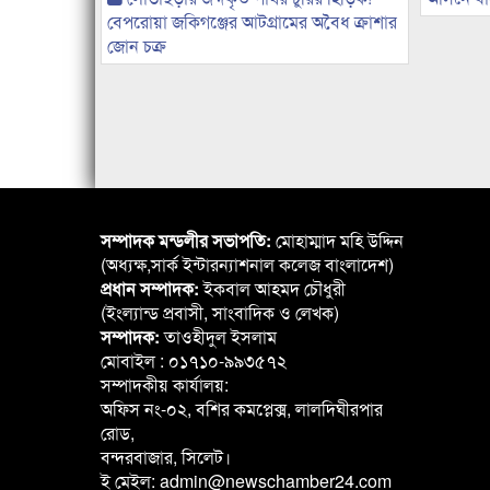
বেপরোয়া জকিগঞ্জের আটগ্রামের অবৈধ ক্রাশার
জোন চক্র
সম্পাদক মন্ডলীর সভাপতি:
মোহাম্মাদ মহি উদ্দিন
(অধ্যক্ষ,সার্ক ইন্টারন্যাশনাল কলেজ বাংলাদেশ)
প্রধান সম্পাদক:
ইকবাল আহমদ চৌধুরী
(ইংল্যান্ড প্রবাসী, সাংবাদিক ও লেখক)
সম্পাদক:
তাওহীদুল ইসলাম
মোবাইল : ০১৭১০-৯৯৩৫৭২
সম্পাদকীয় কার্যালয়:
অফিস নং-০২, বশির কমপ্লেক্স, লালদিঘীরপার
রোড,
বন্দরবাজার, সিলেট।
ই মেইল: admin@newschamber24.com