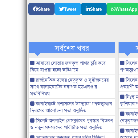
Share
Tweet
Share
WhatsApp
সর্বশেষ খবর
আবারো লোভার জব্দকৃত পাথর চুরি করে
সিলেট
নিয়ে যাওয়া হচ্ছে আটগ্রামে
গণঅভ্যুত
রাজনৈতিক দলের নেতৃবৃন্দ ও সুধীজনদের
সিলেট
সাথে কানাইঘাটের নবাগত ইউএনও’র
প্রত্যাশ
মতবিনিময়
নিঃস্ব 
কানাইঘাটে প্রশাসনের উদ্যোগে গণঅভ্যুত্থান
কুশিয়ারাপ
দিবসের আলোচনা সভা অনুষ্ঠিত
কানাইঘা
সিলেট অনলাইন প্রেসক্লাবের পুরস্কার বিতরণ
নেতৃবৃন্দ
ও নতুন সদস্যদের পরিচিতি সভা অনুষ্ঠিত
কানাই
লোভাছড়ার জব্দকৃত পাথর চুরির হিড়িক!
আসনে ধানে