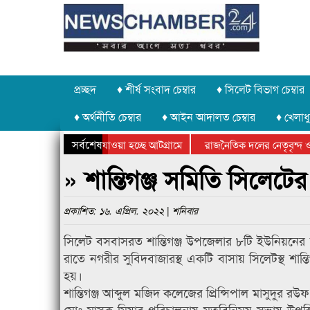
প্রচ্ছদ
♦ শীর্ষ সংবাদ চেম্বার
♦ সিলেট বিভাগ চেম্বার
♦ অর্থনীতি চেম্বার
♦ আইন আদালত চেম্বার
♦ খেলাধু
সর্বশেষ
 পাথর চুরি করে নিয়ে যাওয়া হচ্ছে আটগ্রামে
রাজনৈতিক দলের নেতৃবৃন্দ ও 
 বার্ষিক ক্রীড়া প্রতিযোগিতার পুরস্কার বিতরণ সম্পন্ন
সিলেটে বাংলাদেশ গ্রুপ থিয়ে
» শান্তিগঞ্জ সমিতি সিলেটে
প্রকাশিত: ১৬. এপ্রিল. ২০২২ | শনিবার
সিলেট বসবাসরত শান্তিগঞ্জ উপজেলার ৮টি ইউনিয়নের মা
রাতে নগরীর সুবিদবাজারস্থ একটি বাসায় সিলেটস্থ শান্
হয়।
শান্তিগঞ্জ আব্দুল মজিদ কলেজের প্রিন্সিপাল মাসুদুর 
মোঃ মাসুক মিয়ার পরিচালনায় মতবিনিময় সভায় উপস্থিত ছ