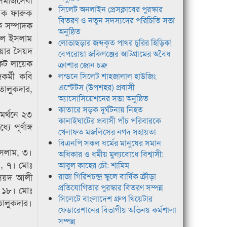
সিলেট অনলাইন প্রেসক্লাবের পুরস্কার
বক ফারুক
বিতরণ ও নতুন সদস্যদের পরিচিতি সভা
ক সম্পাদক
অনুষ্ঠিত
জল ইসলাম
লোভাছড়ার জব্দকৃত পাথর চুরির হিড়িক!
িয়ার সৈয়দ
বেপরোয়া জকিগঞ্জের আটগ্রামের অবৈধ
কেট লায়েক
ক্রাশার জোন চক্র
র্মী কবি
লন্ডনে সিলেট শাহজালাল হাউজিং
এস্টেটস (উপশহর) প্রবাসী
ালুকদার,
অ্যাসোসিয়েশনের সভা অনুষ্ঠিত
কাতারে সড়ক দুর্ঘটনায় নিহত
মর্থনে ২৩
কানাইঘাটের প্রবাসী পাঁচ পরিবারকে
পূর্ণাঙ্গ
খেলাফত মজলিসের নগদ সহায়তা
বিএনপি সকল ধর্মের মানুষের সমান
ইসলাম, ৩।
অধিকার ও ধর্মীয় মুল্যবোধে বিশ্বাসী:
, ৭। মোঃ
আবুল কাহের চৌ: শামিম
সৈয়দ আলী
রাজা গিরিশচন্দ্র স্কুলে বার্ষিক ক্রীড়া
প্রতিযোগিতার পুরস্কার বিতরণ সম্পন্ন
 ১৮। মোঃ
সিলেটে বাংলাদেশ গ্রুপ থিয়েটার
ালুকদার।
ফেডারেশানের বিভাগীয় অভিনয় কর্মশালা
সম্পন্ন