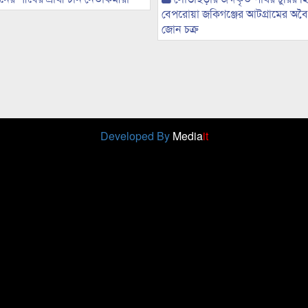
বেপরোয়া জকিগঞ্জের আটগ্রামের অবৈধ
জোন চক্র
Developed By
Media
it