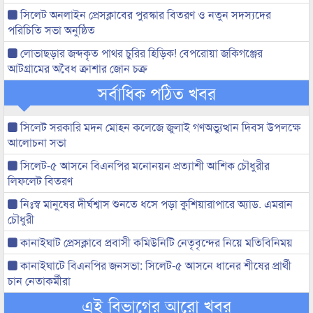
সিলেট অনলাইন প্রেসক্লাবের পুরস্কার বিতরণ ও নতুন সদস্যদের
পরিচিতি সভা অনুষ্ঠিত
লোভাছড়ার জব্দকৃত পাথর চুরির হিড়িক! বেপরোয়া জকিগঞ্জের
আটগ্রামের অবৈধ ক্রাশার জোন চক্র
সর্বাধিক পঠিত খবর
সিলেট সরকারি মদন মোহন কলেজে জুলাই গণঅভ্যুত্থান দিবস উপলক্ষে
আলোচনা সভা
সিলেট-৫ আসনে বিএনপির মনোনয়ন প্রত্যাশী আশিক চৌধুরীর
লিফলেট বিতরণ
নিঃস্ব মানুষের দীর্ঘশ্বাস শুনতে ধসে পড়া কুশিয়ারাপারে অ্যাড. এমরান
চৌধুরী
কানাইঘাট প্রেসক্লাবে প্রবাসী কমিউনিটি নেতৃবৃন্দের নিয়ে মতিবিনিময়
কানাইঘাটে বিএনপির জনসভা: সিলেট-৫ আসনে ধানের শীষের প্রার্থী
চান নেতাকর্মীরা
এই বিভাগের আরো খবর