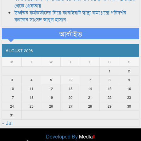
থেকে গ্রেফতার
উর্ধ্বতন কর্মকর্তাদের নিয়ে কানাইঘাট স্বাস্থ্য কমপ্লেক্সে পরিদর্শন
করলেন সাংসদ আবুল হাসান
আর্কাইভ
AUGUST 2026
M
T
W
T
F
S
S
1
2
3
4
5
6
7
8
9
10
11
12
13
14
15
16
17
18
19
20
21
22
23
24
25
26
27
28
29
30
31
« Jul
Developed By
Media
it