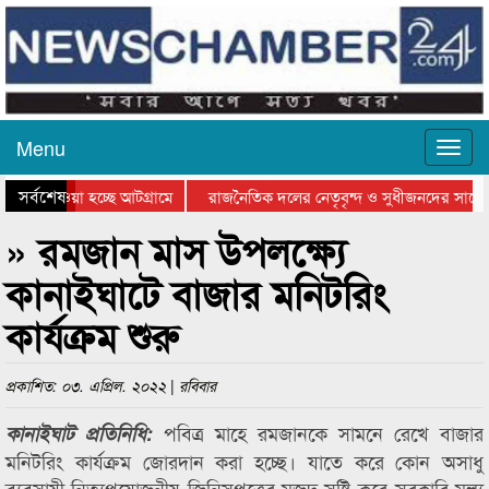
Menu
সর্বশেষ
িয়ে যাওয়া হচ্ছে আটগ্রামে
রাজনৈতিক দলের নেতৃবৃন্দ ও সুধীজনদের সাথে 
তিযোগিতার পুরস্কার বিতরণ সম্পন্ন
সিলেটে বাংলাদেশ গ্রুপ থিয়েটার ফেডারেশানের ব
» রমজান মাস উপলক্ষ্যে
কানাইঘাটে বাজার মনিটরিং
কার্যক্রম শুরু
প্রকাশিত: ০৩. এপ্রিল. ২০২২ | রবিবার
পবিত্র মাহে রমজানকে সামনে রেখে বাজার
কানাইঘাট প্রতিনিধি:
মনিটরিং কার্যক্রম জোরদান করা হচ্ছে। যাতে করে কোন অসাধু
ব্যবসায়ী নিত্যপ্রয়োজনীয় জিনিসপত্রের মজুদ সৃষ্টি করে সরকারি মূল্য