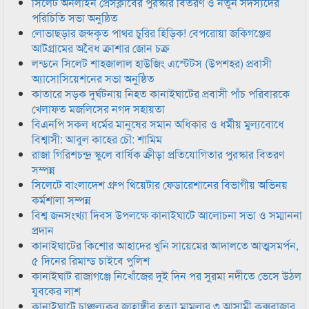
সিলেট অনলাইন প্রেসক্লাবের পুরস্কার বিতরণ ও নতুন সদস্যদের
পরিচিতি সভা অনুষ্ঠিত
লোভাছড়ার জব্দকৃত পাথর চুরির হিড়িক! বেপরোয়া জকিগঞ্জের
আটগ্রামের অবৈধ ক্রাশার জোন চক্র
লন্ডনে সিলেট শাহজালাল হাউজিং এস্টেটস (উপশহর) প্রবাসী
অ্যাসোসিয়েশনের সভা অনুষ্ঠিত
কাতারে সড়ক দুর্ঘটনায় নিহত কানাইঘাটের প্রবাসী পাঁচ পরিবারকে
খেলাফত মজলিসের নগদ সহায়তা
বিএনপি সকল ধর্মের মানুষের সমান অধিকার ও ধর্মীয় মুল্যবোধে
বিশ্বাসী: আবুল কাহের চৌ: শামিম
রাজা গিরিশচন্দ্র স্কুলে বার্ষিক ক্রীড়া প্রতিযোগিতার পুরস্কার বিতরণ
সম্পন্ন
সিলেটে বাংলাদেশ গ্রুপ থিয়েটার ফেডারেশানের বিভাগীয় অভিনয়
কর্মশালা সম্পন্ন
বিশ্ব জনসংখ্যা দিবস উপলক্ষে কানাইঘাটে আলোচনা সভা ও সম্মাননা
প্রদান
কানাইঘাটের কিশোর আহাদের খুনি সায়েমের আদালতে আত্মসমর্পন,
৫ দিনের রিমান্ড চাইবে পুলিশ
কানাইঘাট রাজাগঞ্জে নিখোঁজের দুই দিন পর সুরমা নদীতে ভেসে উঠল
যুবকের লাশ
কানাইঘাটে চাঞ্চল্যকর জাহাঙ্গীর হত্যা মামলার ৩ আসামী কক্সবাজার