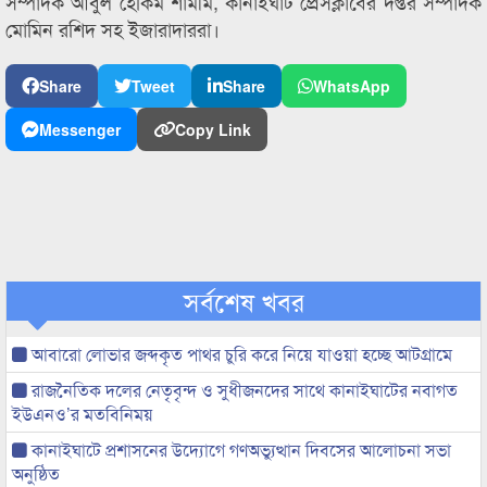
সম্পাদক আবুল হেকিম শামীম, কানাইঘাট প্রেসক্লাবের দপ্তর সম্পাদক
মোমিন রশিদ সহ ইজারাদাররা।
Share
Tweet
Share
WhatsApp
Messenger
Copy Link
সর্বশেষ খবর
আবারো লোভার জব্দকৃত পাথর চুরি করে নিয়ে যাওয়া হচ্ছে আটগ্রামে
রাজনৈতিক দলের নেতৃবৃন্দ ও সুধীজনদের সাথে কানাইঘাটের নবাগত
ইউএনও’র মতবিনিময়
কানাইঘাটে প্রশাসনের উদ্যোগে গণঅভ্যুত্থান দিবসের আলোচনা সভা
অনুষ্ঠিত