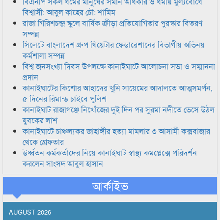
বিএনপি সকল ধর্মের মানুষের সমান অধিকার ও ধর্মীয় মুল্যবোধে
বিশ্বাসী: আবুল কাহের চৌ: শামিম
রাজা গিরিশচন্দ্র স্কুলে বার্ষিক ক্রীড়া প্রতিযোগিতার পুরস্কার বিতরণ
সম্পন্ন
সিলেটে বাংলাদেশ গ্রুপ থিয়েটার ফেডারেশানের বিভাগীয় অভিনয়
কর্মশালা সম্পন্ন
বিশ্ব জনসংখ্যা দিবস উপলক্ষে কানাইঘাটে আলোচনা সভা ও সম্মাননা
প্রদান
কানাইঘাটের কিশোর আহাদের খুনি সায়েমের আদালতে আত্মসমর্পন,
৫ দিনের রিমান্ড চাইবে পুলিশ
কানাইঘাট রাজাগঞ্জে নিখোঁজের দুই দিন পর সুরমা নদীতে ভেসে উঠল
যুবকের লাশ
কানাইঘাটে চাঞ্চল্যকর জাহাঙ্গীর হত্যা মামলার ৩ আসামী কক্সবাজার
থেকে গ্রেফতার
উর্ধ্বতন কর্মকর্তাদের নিয়ে কানাইঘাট স্বাস্থ্য কমপ্লেক্সে পরিদর্শন
করলেন সাংসদ আবুল হাসান
আর্কাইভ
AUGUST 2026