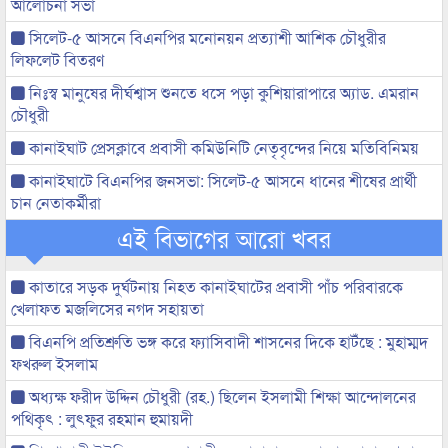
আলোচনা সভা
সিলেট-৫ আসনে বিএনপির মনোনয়ন প্রত্যাশী আশিক চৌধুরীর
লিফলেট বিতরণ
নিঃস্ব মানুষের দীর্ঘশ্বাস শুনতে ধসে পড়া কুশিয়ারাপারে অ্যাড. এমরান
চৌধুরী
কানাইঘাট প্রেসক্লাবে প্রবাসী কমিউনিটি নেতৃবৃন্দের নিয়ে মতিবিনিময়
কানাইঘাটে বিএনপির জনসভা: সিলেট-৫ আসনে ধানের শীষের প্রার্থী
চান নেতাকর্মীরা
এই বিভাগের আরো খবর
কাতারে সড়ক দুর্ঘটনায় নিহত কানাইঘাটের প্রবাসী পাঁচ পরিবারকে
খেলাফত মজলিসের নগদ সহায়তা
বিএনপি প্রতিশ্রুতি ভঙ্গ করে ফ্যাসিবাদী শাসনের দিকে হাটঁছে : মুহাম্মদ
ফখরুল ইসলাম
অধ্যক্ষ ফরীদ উদ্দিন চৌধুরী (রহ.) ছিলেন ইসলামী শিক্ষা আন্দোলনের
পথিকৃৎ : লুৎফুর রহমান হুমায়দী