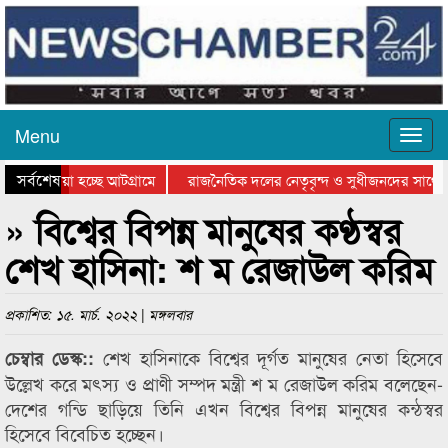
Menu
সর্বশেষ
িয়ে যাওয়া হচ্ছে আটগ্রামে
রাজনৈতিক দলের নেতৃবৃন্দ ও সুধীজনদের সাথে 
িযোগিতার পুরস্কার বিতরণ সম্পন্ন
সিলেটে বাংলাদেশ গ্রুপ থিয়েটার ফেডারেশানের বি
» বিশ্বের বিপন্ন মানুষের কণ্ঠস্বর
শেখ হাসিনা: শ ম রেজাউল করিম
প্রকাশিত: ১৫. মার্চ. ২০২২ | মঙ্গলবার
শেখ হাসিনাকে বিশ্বের দূর্গত মানুষের নেতা হিসেবে
চেম্বার ডেস্ক::
উল্লেখ করে মৎস্য ও প্রাণী সম্পদ মন্ত্রী শ ম রেজাউল করিম বলেছেন-
দেশের গন্ডি ছাড়িয়ে তিনি এখন বিশ্বের বিপন্ন মানুষের কন্ঠস্বর
হিসেবে বিবেচিত হচ্ছেন।