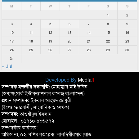
M
T
W
T
F
S
S
1
2
3
4
5
6
7
8
9
10
11
12
13
14
15
16
17
18
19
20
21
22
23
24
25
26
27
28
29
30
31
« Jul
Developed By
Media
it
সম্পাদক মন্ডলীর সভাপতি:
মোহাম্মাদ মহি উদ্দিন
(অধ্যক্ষ,সার্ক ইন্টারন্যাশনাল কলেজ বাংলাদেশ)
প্রধান সম্পাদক:
ইকবাল আহমদ চৌধুরী
(ইংল্যান্ড প্রবাসী, সাংবাদিক ও লেখক)
সম্পাদক:
তাওহীদুল ইসলাম
মোবাইল : ০১৭১০-৯৯৩৫৭২
সম্পাদকীয় কার্যালয়:
অফিস নং-০২, বশির কমপ্লেক্স, লালদিঘীরপার রোড,