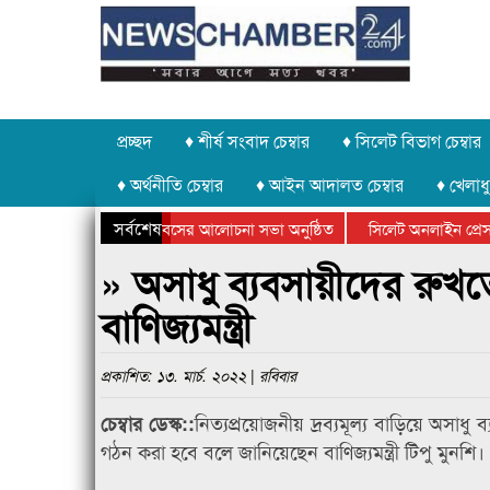
প্রচ্ছদ
♦ শীর্ষ সংবাদ চেম্বার
♦ সিলেট বিভাগ চেম্বার
♦ অর্থনীতি চেম্বার
♦ আইন আদালত চেম্বার
♦ খেলাধু
সর্বশেষ
 উদ্যোগে গণঅভ্যুত্থান দিবসের আলোচনা সভা অনুষ্ঠিত
সিলেট অনলাইন প্রেসক্লা
উপলক্ষে কানাইঘাটে আলোচনা সভা ও সম্মাননা প্রদান
কানাইঘাটের কিশোর আহাদ
» অসাধু ব্যবসায়ীদের রুখতে
বাণিজ্যমন্ত্রী
প্রকাশিত: ১৩. মার্চ. ২০২২ | রবিবার
নিত্যপ্রয়োজনীয় দ্রব্যমূল্য বাড়িয়ে অসাধু
চেম্বার ডেস্ক::
গঠন করা হবে বলে জানিয়েছেন বাণিজ্যমন্ত্রী টিপু মুনশি।