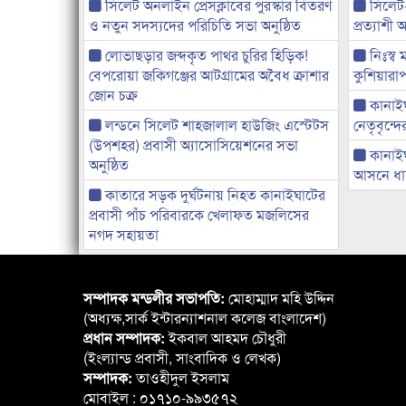
সিলেট অনলাইন প্রেসক্লাবের পুরস্কার বিতরণ
সিলেট
ও নতুন সদস্যদের পরিচিতি সভা অনুষ্ঠিত
প্রত্যাশ
লোভাছড়ার জব্দকৃত পাথর চুরির হিড়িক!
নিঃস্ব 
বেপরোয়া জকিগঞ্জের আটগ্রামের অবৈধ ক্রাশার
কুশিয়ারাপ
জোন চক্র
কানাইঘা
লন্ডনে সিলেট শাহজালাল হাউজিং এস্টেটস
নেতৃবৃন্দ
(উপশহর) প্রবাসী অ্যাসোসিয়েশনের সভা
কানাই
অনুষ্ঠিত
আসনে ধানে
কাতারে সড়ক দুর্ঘটনায় নিহত কানাইঘাটের
প্রবাসী পাঁচ পরিবারকে খেলাফত মজলিসের
নগদ সহায়তা
সম্পাদক মন্ডলীর সভাপতি:
মোহাম্মাদ মহি উদ্দিন
(অধ্যক্ষ,সার্ক ইন্টারন্যাশনাল কলেজ বাংলাদেশ)
প্রধান সম্পাদক:
ইকবাল আহমদ চৌধুরী
(ইংল্যান্ড প্রবাসী, সাংবাদিক ও লেখক)
সম্পাদক:
তাওহীদুল ইসলাম
মোবাইল : ০১৭১০-৯৯৩৫৭২