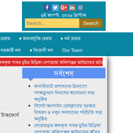
৬ই আগস্ট, ২০২৬ খ্রিস্টাব্দ
চেম্বার
♦ তথ্যপ্রযুক্তি চেম্বার
♦ ধর্ম চেম্বার
 সরকারী দল
♦ বিরোধী দল
Our Team
ৃত পাথর চুরির হিড়িক! বেপরোয়া জকিগঞ্জের আটগ্রামের অবৈধ ক্রাশার জোন চক্র
সর্বশেষ
কানাইঘাটে প্রশাসনের উদ্যোগে
গণঅভ্যুত্থান দিবসের আলোচনা সভা
অনুষ্ঠিত
সিলেট অনলাইন প্রেসক্লাবের পুরস্কার
বিতরণ ও নতুন সদস্যদের পরিচিতি সভা
টাস্কফোর্স
অনুষ্ঠিত
লোভাছড়ার জব্দকৃত পাথর চুরির হিড়িক!
বেপরোয়া জকিগঞ্জের আটগ্রামের অবৈধ