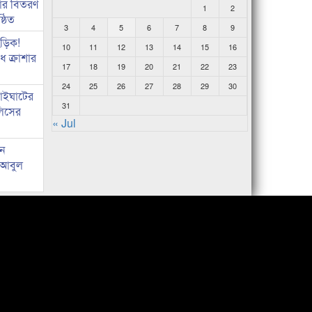
কার বিতরণ
1
2
্ঠিত
3
4
5
6
7
8
9
িড়িক!
10
11
12
13
14
15
16
 ক্রাশার
17
18
19
20
21
22
23
24
25
26
27
28
29
30
নাইঘাটের
31
লিসের
« Jul
ান
: আবুল