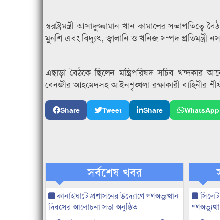
স্বরাষ্ট্রমন্ত্রী আসাদুজ্জামান খান কামালের সভাপতিত্বে বৈঠকে
মুনশি এবং বিদ্যুৎ, জ্বালানি ও খনিজ সম্পদ প্রতিমন্ত্রী
এছাড়া বৈঠকে ছিলেন মন্ত্রিপরিষদ সচিব খন্দকার আনোয
বেনজীর আহমেদসহ আইনশৃঙ্খলা রক্ষাকারী বাহিনীর শীর্ষ 
Share
Tweet
Share
WhatsApp
সর্বশেষ খবর
কানাইঘাটে প্রশাসনের উদ্যোগে গণঅভ্যুত্থান
সিলেট
দিবসের আলোচনা সভা অনুষ্ঠিত
গণঅভ্যুত