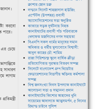
ক্রাশার জোন চক্র
া জানান।
লন্ডনে সিলেট শাহজালাল হাউজিং
এস্টেটস (উপশহর) প্রবাসী
অ্যাসোসিয়েশনের সভা অনুষ্ঠিত
েষ্টা করবো
কাতারে সড়ক দুর্ঘটনায় নিহত
ে পারে।
কানাইঘাটের প্রবাসী পাঁচ পরিবারকে
খেলাফত মজলিসের নগদ সহায়তা
বিএনপি সকল ধর্মের মানুষের সমান
অধিকার ও ধর্মীয় মুল্যবোধে বিশ্বাসী:
ে এর চেয়ে
আবুল কাহের চৌ: শামিম
রাজা গিরিশচন্দ্র স্কুলে বার্ষিক ক্রীড়া
োগান্তিতে
প্রতিযোগিতার পুরস্কার বিতরণ সম্পন্ন
সিলেটে বাংলাদেশ গ্রুপ থিয়েটার
টসহ সাধারণ
ফেডারেশানের বিভাগীয় অভিনয় কর্মশালা
ামে লাগাম
সম্পন্ন
বিশ্ব জনসংখ্যা দিবস উপলক্ষে কানাইঘাটে
আলোচনা সভা ও সম্মাননা প্রদান
কানাইঘাটের কিশোর আহাদের খুনি
তিমন্ত্রী
সায়েমের আদালতে আত্মসমর্পন, ৫ দিনের
রিমান্ড চাইবে পুলিশ