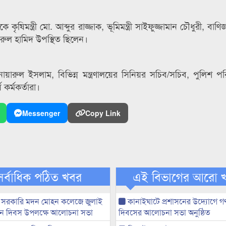
 কৃষিমন্ত্রী মো. আব্দুর রাজ্জাক, ভূমিমন্ত্রী সাইফুজ্জামান চৌধুরী, বাণিজ্যম
 নসরুল হামিদ উপস্থিত ছিলেন।
়ারুল ইসলাম, বিভিন্ন মন্ত্রণালয়ের সিনিয়র সচিব/সচিব, পুলিশ পর
কর্মকর্তারা।
Messenger
Copy Link
সর্বাধিক পঠিত খবর
এই বিভাগের আরো 
 সরকারি মদন মোহন কলেজে জুলাই
কানাইঘাটে প্রশাসনের উদ্যোগে গণঅ
্থান দিবস উপলক্ষে আলোচনা সভা
দিবসের আলোচনা সভা অনুষ্ঠিত