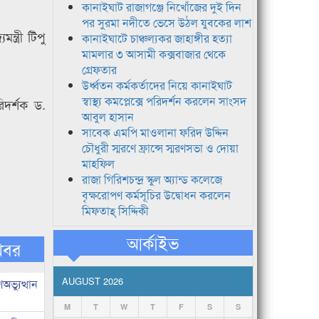
কানাইঘাট রাজাগঞ্জে নিখোঁজের দুই দিন
পর সুরমা নদীতে ভেসে উঠল যুবকের লাশ
ন্ত্রী টিপু
কানাইঘাটে চাঞ্চল্যকর জাহাঙ্গীর হত্যা
মামলার ৩ আসামী কক্সবাজার থেকে
গ্রেফতার
উর্ধ্বতন কর্মকর্তাদের নিয়ে কানাইঘাট
স্বাস্থ্য কমপ্লেক্সে পরিদর্শন করলেন সাংসদ
িদর্শক ড.
আবুল হাসান
সাবেক এমপি মাওলানা ফরিদ উদ্দিন
চৌধুরী স্মরণে ফ্রান্সে স্মরণসভা ও দোয়া
মাহফিল
রাজা গিরিশচন্দ্র স্কুল অ্যান্ড কলেজে
বৃক্ষরোপণ কর্মসূচির উদ্বোধন করলেন
মিফতাহ্ সিদ্দিকী
আর্কাইভ
খবর
AUGUST 2026
ভ্যুত্থান
M
T
W
T
F
S
S