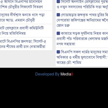
-৫ আসনে বিএনপির মনোনয়ন
সিলেট অনলাইন প্রেসক্লাবের পুরস্
ী আশিক চৌধুরীর লিফলেট বিতরণ
ও নতুন সদস্যদের পরিচিতি সভা অনুষ
মানুষের দীর্ঘশ্বাস শুনতে ধসে পড়া
লোভাছড়ার জব্দকৃত পাথর চুরির হ
ারে অ্যাড. এমরান চৌধুরী
বেপরোয়া জকিগঞ্জের আটগ্রামের অবৈধ
জোন চক্র
ট প্রেসক্লাবে প্রবাসী কমিউনিটি
ের নিয়ে মতিবিনিময়
কাতারে সড়ক দুর্ঘটনায় নিহত কা
প্রবাসী পাঁচ পরিবারকে খেলাফত মজ
ঘাটে বিএনপির জনসভা: সিলেট-৫
নগদ সহায়তা
র শীষের প্রার্থী চান নেতাকর্মীরা
বিএনপি সকল ধর্মের মানুষের সম
অধিকার ও ধর্মীয় মুল্যবোধে বিশ্বাসী
কাহের চৌ: শামিম
Developed By
Media
it