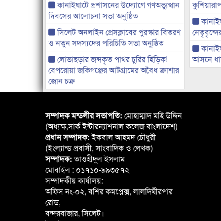
কানাইঘাটে প্রশাসনের উদ্যোগে গণঅভ্যুত্থান
কুশিয়ারাপ
দিবসের আলোচনা সভা অনুষ্ঠিত
কানাইঘা
সিলেট অনলাইন প্রেসক্লাবের পুরস্কার বিতরণ
নেতৃবৃন্দ
ও নতুন সদস্যদের পরিচিতি সভা অনুষ্ঠিত
কানাই
লোভাছড়ার জব্দকৃত পাথর চুরির হিড়িক!
আসনে ধানে
বেপরোয়া জকিগঞ্জের আটগ্রামের অবৈধ ক্রাশার
জোন চক্র
সম্পাদক মন্ডলীর সভাপতি:
মোহাম্মাদ মহি উদ্দিন
(অধ্যক্ষ,সার্ক ইন্টারন্যাশনাল কলেজ বাংলাদেশ)
প্রধান সম্পাদক:
ইকবাল আহমদ চৌধুরী
(ইংল্যান্ড প্রবাসী, সাংবাদিক ও লেখক)
সম্পাদক:
তাওহীদুল ইসলাম
মোবাইল : ০১৭১০-৯৯৩৫৭২
সম্পাদকীয় কার্যালয়:
অফিস নং-০২, বশির কমপ্লেক্স, লালদিঘীরপার
রোড,
বন্দরবাজার, সিলেট।