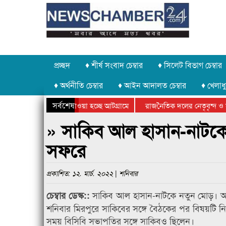
প্রচ্ছদ
♦ শীর্ষ সংবাদ চেম্বার
♦ সিলেট বিভাগ চেম্বার
♦ অর্থনীতি চেম্বার
♦ আইন আদালত চেম্বার
♦ খেলাধু
সর্বশেষ
পাথর চুরি করে নিয়ে যাওয়া হচ্ছে আটগ্রামে
রাজনৈতিক দলের নেতৃবৃন্দ ও স
বার্ষিক ক্রীড়া প্রতিযোগিতার পুরস্কার বিতরণ সম্পন্ন
সিলেটে বাংলাদেশ গ্রুপ থিয়েট
» সাকিব আল হাসান-নাটকে ন
সফরে
প্রকাশিত: ১২. মার্চ. ২০২২ | শনিবার
সাকিব আল হাসান-নাটকে নতুন মোড়। অন
চেম্বার ডেস্ক::
শনিবার মিরপুরে সাকিবের সঙ্গে বৈঠকের পর বিষয়টি ন
সময় বিসিবি সভাপতির সঙ্গে সাকিবও ছিলেন।