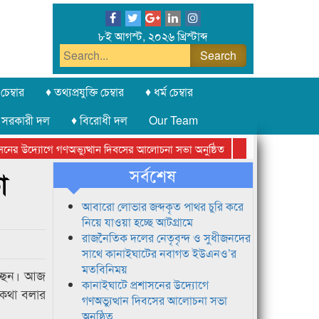
৮ই আগস্ট, ২০২৬ খ্রিস্টাব্দ
চেম্বার
♦ তথ্যপ্রযুক্তি চেম্বার
♦ ধর্ম চেম্বার
 সরকারী দল
♦ বিরোধী দল
Our Team
র উদ্যোগে গণঅভ্যুত্থান দিবসের আলোচনা সভা অনুষ্ঠিত
সিলেট অনলাইন প্রেসক্
সর্বশেষ
া
আবারো লোভার জব্দকৃত পাথর চুরি করে
নিয়ে যাওয়া হচ্ছে আটগ্রামে
রাজনৈতিক দলের নেতৃবৃন্দ ও সুধীজনদের
সাথে কানাইঘাটের নবাগত ইউএনও’র
মতবিনিময়
্ছেন। আজ
কানাইঘাটে প্রশাসনের উদ্যোগে
 কথা বলার
গণঅভ্যুত্থান দিবসের আলোচনা সভা
অনুষ্ঠিত