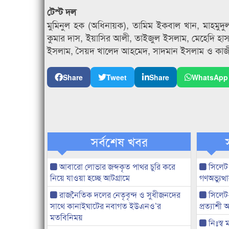
টেস্ট দল
মুমিনুল হক (অধিনায়ক), তামিম ইকবাল খান, মাহমুদু
কুমার দাস, ইয়াসির আলী, তাইজুল ইসলাম, মেহেদি হা
ইসলাম, সৈয়দ খালেদ আহমেদ, সাদমান ইসলাম ও কাজী
Share
Tweet
Share
WhatsApp
সর্বশেষ খবর
আবারো লোভার জব্দকৃত পাথর চুরি করে
সিলেট
নিয়ে যাওয়া হচ্ছে আটগ্রামে
গণঅভ্যুত
রাজনৈতিক দলের নেতৃবৃন্দ ও সুধীজনদের
সিলেট
সাথে কানাইঘাটের নবাগত ইউএনও’র
প্রত্যাশ
মতবিনিময়
নিঃস্ব 