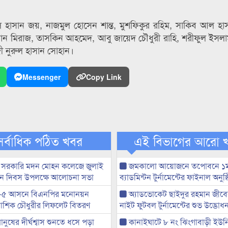
ল হাসান জয়, নাজমুল হোসেন শান্ত, মুশফিকুর রহিম, সাকিব আল হা
সান মিরাজ, তাসকিন আহমেদ, আবু জায়েদ চৌধুরী রাহি, শরীফুল ইসলা
 নুরুল হাসান সোহান।
Messenger
Copy Link
সর্বাধিক পঠিত খবর
এই বিভাগের আরো 
 সরকারি মদন মোহন কলেজে জুলাই
জমকালো আয়োজনে তপোবনে ১ম 
্থান দিবস উপলক্ষে আলোচনা সভা
ব্যাডমিন্টন টুর্নামেন্টের ফাইনাল অনুষ্
-৫ আসনে বিএনপির মনোনয়ন
অ্যাডভোকেট ছাইদুর রহমান জীবে
ী আশিক চৌধুরীর লিফলেট বিতরণ
নাইট ফুটবল টুর্নামেন্টের শুভ উদ্ভোধ
মানুষের দীর্ঘশ্বাস শুনতে ধসে পড়া
কানাইঘাটে ৮ নং ঝিংগাবাড়ী ইউন