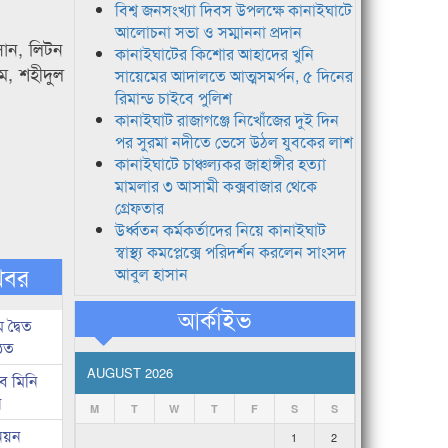
বিশ্ব জনসংখ্যা দিবস উপলক্ষে কানাইঘাটে
আলোচনা সভা ও সম্মাননা প্রদান
সান, লিটন
কানাইঘাটের কিশোর আহাদের খুনি
ম, শহীদুল
সায়েমের আদালতে আত্মসমর্পন, ৫ দিনের
রিমান্ড চাইবে পুলিশ
কানাইঘাট রাজাগঞ্জে নিখোঁজের দুই দিন
পর সুরমা নদীতে ভেসে উঠল যুবকের লাশ
কানাইঘাটে চাঞ্চল্যকর জাহাঙ্গীর হত্যা
মামলার ৩ আসামী কক্সবাজার থেকে
গ্রেফতার
উর্ধ্বতন কর্মকর্তাদের নিয়ে কানাইঘাট
স্বাস্থ্য কমপ্লেক্সে পরিদর্শন করলেন সাংসদ
খবর
আবুল হাসান
আর্কাইভ
দ্বৈত
ঠিত
AUGUST 2026
ব মিনি
ন
M
T
W
T
F
S
S
িয়ন
1
2