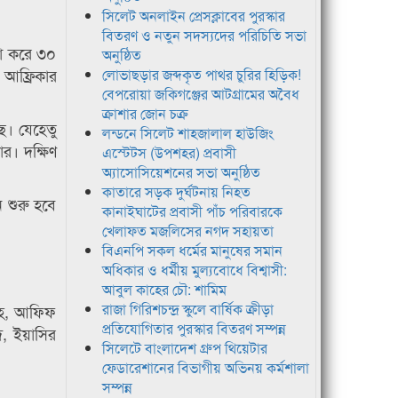
সিলেট অনলাইন প্রেসক্লাবের পুরস্কার
বিতরণ ও নতুন সদস্যদের পরিচিতি সভা
না করে ৩০
অনুষ্ঠিত
 আফ্রিকার
লোভাছড়ার জব্দকৃত পাথর চুরির হিড়িক!
বেপরোয়া জকিগঞ্জের আটগ্রামের অবৈধ
ক্রাশার জোন চক্র
ে। যেহেতু
লন্ডনে সিলেট শাহজালাল হাউজিং
র। দক্ষিণ
এস্টেটস (উপশহর) প্রবাসী
অ্যাসোসিয়েশনের সভা অনুষ্ঠিত
কাতারে সড়ক দুর্ঘটনায় নিহত
 শুরু হবে
কানাইঘাটের প্রবাসী পাঁচ পরিবারকে
খেলাফত মজলিসের নগদ সহায়তা
বিএনপি সকল ধর্মের মানুষের সমান
অধিকার ও ধর্মীয় মুল্যবোধে বিশ্বাসী:
আবুল কাহের চৌ: শামিম
রাজা গিরিশচন্দ্র স্কুলে বার্ষিক ক্রীড়া
লাহ, আফিফ
প্রতিযোগিতার পুরস্কার বিতরণ সম্পন্ন
দ, ইয়াসির
সিলেটে বাংলাদেশ গ্রুপ থিয়েটার
ফেডারেশানের বিভাগীয় অভিনয় কর্মশালা
সম্পন্ন