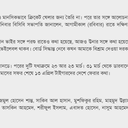
 মানসিকভাবে ক্রিকেট খেলার জন্য তৈরি না। পরে তার সঙ্গে আলোচ
তু শনিবার বিসিবি সভাপতি জানালেন, আগামীকাল (রবিবার) রাতে দক্ষিণ
।
ন ভাইর সঙ্গে পরশু রাতেও কথা হয়েছে, আজও উনার সঙ্গে কথা হয়েছ
লেবল থাকব। বোর্ড সিদ্ধান্ত নেবে কখন আমাকে বিশ্রাম দেওয়া দরকা
য়ানডে। পরের দুটি যথাক্রমে ২০ আর ২৩ মার্চ। ৩১ মার্চ থেকে ডারবানে
। এক মাসের সফর শেষে ১৩ এপ্রিল টাইগারদের দেশে ফেরার কথা।
মুল হোসেন শান্ত, সাকিব আল হাসান, মুশফিকুর রহিম, মাহমুদ উল্
রহমান, তাসকিন আহমেদ, শরীফুল ইসলাম, এবাদত হোসেন, নাসুম আহমে