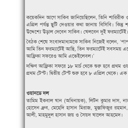
কয়েকদিন আগে সাকিব জানিয়েছিলেন, তিনি শারিরীক ও
এপ্রিল পর্যন্ত ছুটি দেওয়ার কথা জানায় বিসিবি। কিন্
উদ্দেশ্যে উড়াল দেবেন সাকিব। খেলবেন দুই ফরম্যাটেই
বৈঠক শেষে সংবাদমাধ্যমকে সাকিব নিজেই বলেন, ‘পাপ
আমি তিন ফরম্যাটেই আছি, তিন ফরম্যাটেই সবসময় এভেই
আফ্রিকা সফরেও আমি এভেইলেবল।’
দক্ষিণ আফ্রিকা সফরে ১৮ মার্চ থেকে শুরু হবে প্রথম ও
প্রথম টেস্ট। দ্বিতীয় টেস্ট শুরু হবে ৮ এপ্রিল থেকে
ওয়ানডে দল
তামিম ইকবাল খান (অধিনায়ক), লিটন কুমার দাস, নাজ
হোসেন ধ্রুব, মেহেদি হাসান মিরাজ, মুস্তাফিজুর 
আলী, মাহমুদুল হাসান জয় ও সৈয়দ খালেদ আহমেদ।