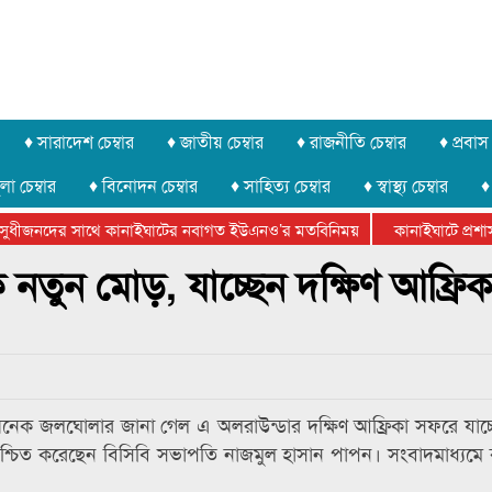
♦ সারাদেশ চেম্বার
♦ জাতীয় চেম্বার
♦ রাজনীতি চেম্বার
♦ প্রবাস 
লা চেম্বার
♦ বিনোদন চেম্বার
♦ সাহিত্য চেম্বার
♦ স্বাস্থ্য চেম্বার
♦
ুধীজনদের সাথে কানাইঘাটের নবাগত ইউএনও’র মতবিনিময়
কানাইঘাটে প্রশাসনে
ার ফেডারেশানের বিভাগীয় অভিনয় কর্মশালা সম্পন্ন
তুন মোড়, যাচ্ছেন দক্ষিণ আফ্রিক
েক জলঘোলার জানা গেল এ অলরাউন্ডার দক্ষিণ আফ্রিকা সফরে যাচ
িশ্চিত করেছেন বিসিবি সভাপতি নাজমুল হাসান পাপন। সংবাদমাধ্যমে