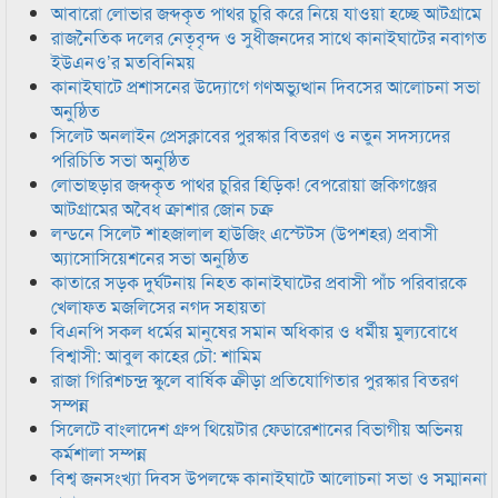
আবারো লোভার জব্দকৃত পাথর চুরি করে নিয়ে যাওয়া হচ্ছে আটগ্রামে
রাজনৈতিক দলের নেতৃবৃন্দ ও সুধীজনদের সাথে কানাইঘাটের নবাগত
ইউএনও’র মতবিনিময়
কানাইঘাটে প্রশাসনের উদ্যোগে গণঅভ্যুত্থান দিবসের আলোচনা সভা
অনুষ্ঠিত
সিলেট অনলাইন প্রেসক্লাবের পুরস্কার বিতরণ ও নতুন সদস্যদের
পরিচিতি সভা অনুষ্ঠিত
লোভাছড়ার জব্দকৃত পাথর চুরির হিড়িক! বেপরোয়া জকিগঞ্জের
আটগ্রামের অবৈধ ক্রাশার জোন চক্র
লন্ডনে সিলেট শাহজালাল হাউজিং এস্টেটস (উপশহর) প্রবাসী
অ্যাসোসিয়েশনের সভা অনুষ্ঠিত
কাতারে সড়ক দুর্ঘটনায় নিহত কানাইঘাটের প্রবাসী পাঁচ পরিবারকে
খেলাফত মজলিসের নগদ সহায়তা
বিএনপি সকল ধর্মের মানুষের সমান অধিকার ও ধর্মীয় মুল্যবোধে
বিশ্বাসী: আবুল কাহের চৌ: শামিম
রাজা গিরিশচন্দ্র স্কুলে বার্ষিক ক্রীড়া প্রতিযোগিতার পুরস্কার বিতরণ
সম্পন্ন
সিলেটে বাংলাদেশ গ্রুপ থিয়েটার ফেডারেশানের বিভাগীয় অভিনয়
কর্মশালা সম্পন্ন
বিশ্ব জনসংখ্যা দিবস উপলক্ষে কানাইঘাটে আলোচনা সভা ও সম্মাননা