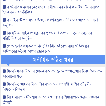
রাজনৈতিক দলের নেতৃবৃন্দ ও সুধীজনদের সাথে কানাইঘাটের নবাগত
ইউএনও’র মতবিনিময়
কানাইঘাটে প্রশাসনের উদ্যোগে গণঅভ্যুত্থান দিবসের আলোচনা সভা
অনুষ্ঠিত
সিলেট অনলাইন প্রেসক্লাবের পুরস্কার বিতরণ ও নতুন সদস্যদের
পরিচিতি সভা অনুষ্ঠিত
লোভাছড়ার জব্দকৃত পাথর চুরির হিড়িক! বেপরোয়া জকিগঞ্জের
আটগ্রামের অবৈধ ক্রাশার জোন চক্র
সর্বাধিক পঠিত খবর
সিলেট সরকারি মদন মোহন কলেজে জুলাই গণঅভ্যুত্থান দিবস উপলক্ষে
আলোচনা সভা
সিলেট-৫ আসনে বিএনপির মনোনয়ন প্রত্যাশী আশিক চৌধুরীর
লিফলেট বিতরণ
নিঃস্ব মানুষের দীর্ঘশ্বাস শুনতে ধসে পড়া কুশিয়ারাপারে অ্যাড. এমরান
চৌধুরী