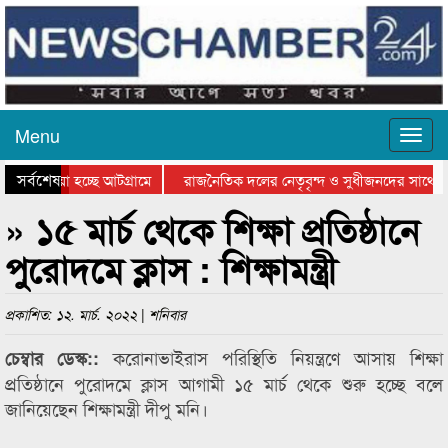
Menu
সর্বশেষ
য়ে যাওয়া হচ্ছে আটগ্রামে
রাজনৈতিক দলের নেতৃবৃন্দ ও সুধীজনদের সাথে ক
যোগিতার পুরস্কার বিতরণ সম্পন্ন
সিলেটে বাংলাদেশ গ্রুপ থিয়েটার ফেডারেশানের বিভ
» ১৫ মার্চ থেকে শিক্ষা প্রতিষ্ঠানে
পুরোদমে ক্লাস : শিক্ষামন্ত্রী
প্রকাশিত: ১২. মার্চ. ২০২২ | শনিবার
করোনাভাইরাস পরিস্থিতি নিয়ন্ত্রণে আসায় শিক্ষা
চেম্বার ডেস্ক::
প্রতিষ্ঠানে পুরোদমে ক্লাস আগামী ১৫ মার্চ থেকে শুরু হচ্ছে বলে
জানিয়েছেন শিক্ষামন্ত্রী দীপু মনি।