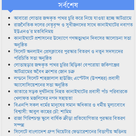
সর্বশেষ
আবারো লোভার জব্দকৃত পাথর চুরি করে নিয়ে যাওয়া হচ্ছে আটগ্রামে
রাজনৈতিক দলের নেতৃবৃন্দ ও সুধীজনদের সাথে কানাইঘাটের নবাগত
ইউএনও’র মতবিনিময়
কানাইঘাটে প্রশাসনের উদ্যোগে গণঅভ্যুত্থান দিবসের আলোচনা সভা
অনুষ্ঠিত
সিলেট অনলাইন প্রেসক্লাবের পুরস্কার বিতরণ ও নতুন সদস্যদের
পরিচিতি সভা অনুষ্ঠিত
লোভাছড়ার জব্দকৃত পাথর চুরির হিড়িক! বেপরোয়া জকিগঞ্জের
আটগ্রামের অবৈধ ক্রাশার জোন চক্র
লন্ডনে সিলেট শাহজালাল হাউজিং এস্টেটস (উপশহর) প্রবাসী
অ্যাসোসিয়েশনের সভা অনুষ্ঠিত
কাতারে সড়ক দুর্ঘটনায় নিহত কানাইঘাটের প্রবাসী পাঁচ পরিবারকে
খেলাফত মজলিসের নগদ সহায়তা
বিএনপি সকল ধর্মের মানুষের সমান অধিকার ও ধর্মীয় মুল্যবোধে
বিশ্বাসী: আবুল কাহের চৌ: শামিম
রাজা গিরিশচন্দ্র স্কুলে বার্ষিক ক্রীড়া প্রতিযোগিতার পুরস্কার বিতরণ
সম্পন্ন
সিলেটে বাংলাদেশ গ্রুপ থিয়েটার ফেডারেশানের বিভাগীয় অভিনয়