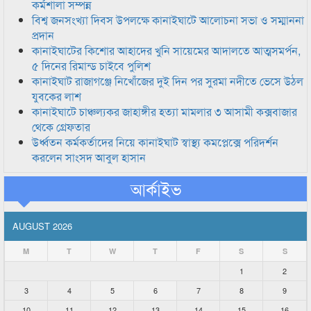
কর্মশালা সম্পন্ন
বিশ্ব জনসংখ্যা দিবস উপলক্ষে কানাইঘাটে আলোচনা সভা ও সম্মাননা
প্রদান
কানাইঘাটের কিশোর আহাদের খুনি সায়েমের আদালতে আত্মসমর্পন,
৫ দিনের রিমান্ড চাইবে পুলিশ
কানাইঘাট রাজাগঞ্জে নিখোঁজের দুই দিন পর সুরমা নদীতে ভেসে উঠল
যুবকের লাশ
কানাইঘাটে চাঞ্চল্যকর জাহাঙ্গীর হত্যা মামলার ৩ আসামী কক্সবাজার
থেকে গ্রেফতার
উর্ধ্বতন কর্মকর্তাদের নিয়ে কানাইঘাট স্বাস্থ্য কমপ্লেক্সে পরিদর্শন
করলেন সাংসদ আবুল হাসান
আর্কাইভ
AUGUST 2026
M
T
W
T
F
S
S
1
2
3
4
5
6
7
8
9
10
11
12
13
14
15
16