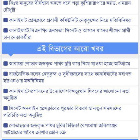
নিঃস্ব মানুষের দীর্ঘশ্বাস শুনতে ধসে পড়া কুশিয়ারাপারে অ্যাড. এমরান
চৌধুরী
কানাইঘাট প্রেসক্লাবে প্রবাসী কমিউনিটি নেতৃবৃন্দের নিয়ে মতিবিনিময়
কানাইঘাটে বিএনপির জনসভা: সিলেট-৫ আসনে ধানের শীষের প্রার্থী
চান নেতাকর্মীরা
এই বিভাগের আরো খবর
আবারো লোভার জব্দকৃত পাথর চুরি করে নিয়ে যাওয়া হচ্ছে আটগ্রামে
রাজনৈতিক দলের নেতৃবৃন্দ ও সুধীজনদের সাথে কানাইঘাটের নবাগত
ইউএনও’র মতবিনিময়
কানাইঘাটে প্রশাসনের উদ্যোগে গণঅভ্যুত্থান দিবসের আলোচনা সভা
অনুষ্ঠিত
সিলেট অনলাইন প্রেসক্লাবের পুরস্কার বিতরণ ও নতুন সদস্যদের
পরিচিতি সভা অনুষ্ঠিত
লোভাছড়ার জব্দকৃত পাথর চুরির হিড়িক! বেপরোয়া জকিগঞ্জের
আটগ্রামের অবৈধ ক্রাশার জোন চক্র