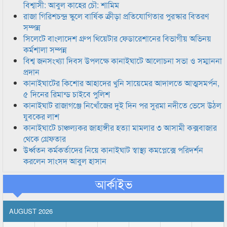
বিশ্বাসী: আবুল কাহের চৌ: শামিম
রাজা গিরিশচন্দ্র স্কুলে বার্ষিক ক্রীড়া প্রতিযোগিতার পুরস্কার বিতরণ
সম্পন্ন
সিলেটে বাংলাদেশ গ্রুপ থিয়েটার ফেডারেশানের বিভাগীয় অভিনয়
কর্মশালা সম্পন্ন
বিশ্ব জনসংখ্যা দিবস উপলক্ষে কানাইঘাটে আলোচনা সভা ও সম্মাননা
প্রদান
কানাইঘাটের কিশোর আহাদের খুনি সায়েমের আদালতে আত্মসমর্পন,
৫ দিনের রিমান্ড চাইবে পুলিশ
কানাইঘাট রাজাগঞ্জে নিখোঁজের দুই দিন পর সুরমা নদীতে ভেসে উঠল
যুবকের লাশ
কানাইঘাটে চাঞ্চল্যকর জাহাঙ্গীর হত্যা মামলার ৩ আসামী কক্সবাজার
থেকে গ্রেফতার
উর্ধ্বতন কর্মকর্তাদের নিয়ে কানাইঘাট স্বাস্থ্য কমপ্লেক্সে পরিদর্শন
করলেন সাংসদ আবুল হাসান
আর্কাইভ
AUGUST 2026