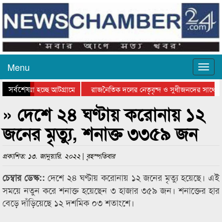
Menu
সর্বশেষ
য়ে যাওয়া হচ্ছে আটগ্রামে
রাজনৈতিক দলের নেতৃবৃন্দ ও সুধীজনদের সাথে ক
যোগিতার পুরস্কার বিতরণ সম্পন্ন
সিলেটে বাংলাদেশ গ্রুপ থিয়েটার ফেডারেশানের বিভ
» দেশে ২৪ ঘণ্টায় করোনায় ১২
জনের মৃত্যু, শনাক্ত ৩৩৫৯ জন
প্রকাশিত: ১৩. জানুয়ারি. ২০২২ | বৃহস্পতিবার
দেশে ২৪ ঘণ্টায় করোনায় ১২ জনের মৃত্যু হয়েছে। এই
চেম্বার ডেস্ক::
সময়ে নতুন করে শনাক্ত হয়েছেন ৩ হাজার ৩৫৯ জন। শনাক্তের হার
বেড়ে দাঁড়িয়েছে ১২ দশমিক ০৩ শতাংশে।