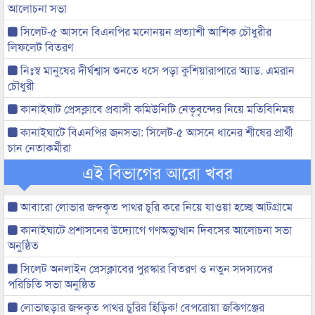
আলোচনা সভা
সিলেট-৫ আসনে বিএনপির মনোনয়ন প্রত্যাশী আশিক চৌধুরীর
লিফলেট বিতরণ
নিঃস্ব মানুষের দীর্ঘশ্বাস শুনতে ধসে পড়া কুশিয়ারাপারে অ্যাড. এমরান
চৌধুরী
কানাইঘাট প্রেসক্লাবে প্রবাসী কমিউনিটি নেতৃবৃন্দের নিয়ে মতিবিনিময়
কানাইঘাটে বিএনপির জনসভা: সিলেট-৫ আসনে ধানের শীষের প্রার্থী
চান নেতাকর্মীরা
এই বিভাগের আরো খবর
আবারো লোভার জব্দকৃত পাথর চুরি করে নিয়ে যাওয়া হচ্ছে আটগ্রামে
কানাইঘাটে প্রশাসনের উদ্যোগে গণঅভ্যুত্থান দিবসের আলোচনা সভা
অনুষ্ঠিত
সিলেট অনলাইন প্রেসক্লাবের পুরস্কার বিতরণ ও নতুন সদস্যদের
পরিচিতি সভা অনুষ্ঠিত
লোভাছড়ার জব্দকৃত পাথর চুরির হিড়িক! বেপরোয়া জকিগঞ্জের