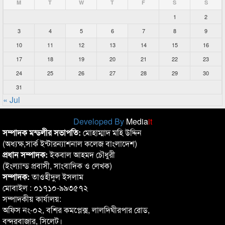
M
T
W
T
F
S
S
1
2
3
4
5
6
7
8
9
10
11
12
13
14
15
16
17
18
19
20
21
22
23
24
25
26
27
28
29
30
31
« Jul
Developed By
Media
it
সম্পাদক মন্ডলীর সভাপতি:
মোহাম্মাদ মহি উদ্দিন
(অধ্যক্ষ,সার্ক ইন্টারন্যাশনাল কলেজ বাংলাদেশ)
প্রধান সম্পাদক:
ইকবাল আহমদ চৌধুরী
(ইংল্যান্ড প্রবাসী, সাংবাদিক ও লেখক)
সম্পাদক:
তাওহীদুল ইসলাম
মোবাইল : ০১৭১০-৯৯৩৫৭২
সম্পাদকীয় কার্যালয়:
অফিস নং-০২, বশির কমপ্লেক্স, লালদিঘীরপার রোড,
বন্দরবাজার, সিলেট।