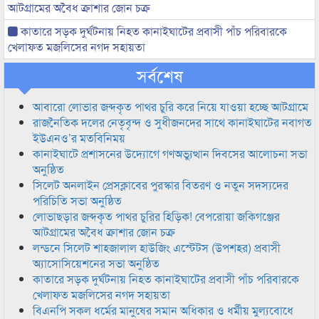
আটগ্রামের অবৈধ ক্রাশার জোন চক্র
কাতারে সড়ক দুর্ঘটনায় নিহত কানাইঘাটের প্রবাসী পাঁচ পরিবারকে
খেলাফত মজলিসের নগদ সহায়তা
সর্বশেষ
আবারো লোভার জব্দকৃত পাথর চুরি করে নিয়ে যাওয়া হচ্ছে আটগ্রামে
রাজনৈতিক দলের নেতৃবৃন্দ ও সুধীজনদের সাথে কানাইঘাটের নবাগত
ইউএনও’র মতবিনিময়
কানাইঘাটে প্রশাসনের উদ্যোগে গণঅভ্যুত্থান দিবসের আলোচনা সভা
অনুষ্ঠিত
সিলেট অনলাইন প্রেসক্লাবের পুরস্কার বিতরণ ও নতুন সদস্যদের
পরিচিতি সভা অনুষ্ঠিত
লোভাছড়ার জব্দকৃত পাথর চুরির হিড়িক! বেপরোয়া জকিগঞ্জের
আটগ্রামের অবৈধ ক্রাশার জোন চক্র
লন্ডনে সিলেট শাহজালাল হাউজিং এস্টেটস (উপশহর) প্রবাসী
অ্যাসোসিয়েশনের সভা অনুষ্ঠিত
কাতারে সড়ক দুর্ঘটনায় নিহত কানাইঘাটের প্রবাসী পাঁচ পরিবারকে
খেলাফত মজলিসের নগদ সহায়তা
বিএনপি সকল ধর্মের মানুষের সমান অধিকার ও ধর্মীয় মুল্যবোধে