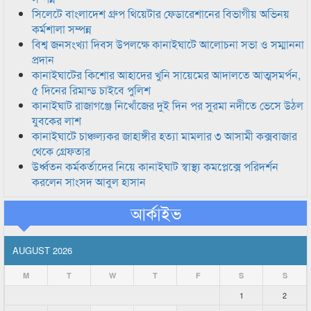
সিলেটে বাংলাদেশ গ্রুপ থিয়েটার ফেডারেশানের বিভাগীয় অভিনয়
কর্মশালা সম্পন্ন
বিশ্ব জনসংখ্যা দিবস উপলক্ষে কানাইঘাটে আলোচনা সভা ও সম্মাননা
প্রদান
কানাইঘাটের কিশোর আহাদের খুনি সায়েমের আদালতে আত্মসমর্পন,
৫ দিনের রিমান্ড চাইবে পুলিশ
কানাইঘাট রাজাগঞ্জে নিখোঁজের দুই দিন পর সুরমা নদীতে ভেসে উঠল
যুবকের লাশ
কানাইঘাটে চাঞ্চল্যকর জাহাঙ্গীর হত্যা মামলার ৩ আসামী কক্সবাজার
থেকে গ্রেফতার
উর্ধ্বতন কর্মকর্তাদের নিয়ে কানাইঘাট স্বাস্থ্য কমপ্লেক্সে পরিদর্শন
করলেন সাংসদ আবুল হাসান
আর্কাইভ
AUGUST 2026
M
T
W
T
F
S
S
1
2