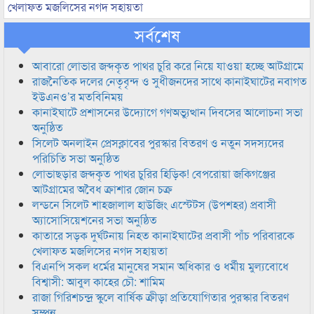
খেলাফত মজলিসের নগদ সহায়তা
সর্বশেষ
আবারো লোভার জব্দকৃত পাথর চুরি করে নিয়ে যাওয়া হচ্ছে আটগ্রামে
রাজনৈতিক দলের নেতৃবৃন্দ ও সুধীজনদের সাথে কানাইঘাটের নবাগত
ইউএনও’র মতবিনিময়
কানাইঘাটে প্রশাসনের উদ্যোগে গণঅভ্যুত্থান দিবসের আলোচনা সভা
অনুষ্ঠিত
সিলেট অনলাইন প্রেসক্লাবের পুরস্কার বিতরণ ও নতুন সদস্যদের
পরিচিতি সভা অনুষ্ঠিত
লোভাছড়ার জব্দকৃত পাথর চুরির হিড়িক! বেপরোয়া জকিগঞ্জের
আটগ্রামের অবৈধ ক্রাশার জোন চক্র
লন্ডনে সিলেট শাহজালাল হাউজিং এস্টেটস (উপশহর) প্রবাসী
অ্যাসোসিয়েশনের সভা অনুষ্ঠিত
কাতারে সড়ক দুর্ঘটনায় নিহত কানাইঘাটের প্রবাসী পাঁচ পরিবারকে
খেলাফত মজলিসের নগদ সহায়তা
বিএনপি সকল ধর্মের মানুষের সমান অধিকার ও ধর্মীয় মুল্যবোধে
বিশ্বাসী: আবুল কাহের চৌ: শামিম
রাজা গিরিশচন্দ্র স্কুলে বার্ষিক ক্রীড়া প্রতিযোগিতার পুরস্কার বিতরণ
সম্পন্ন