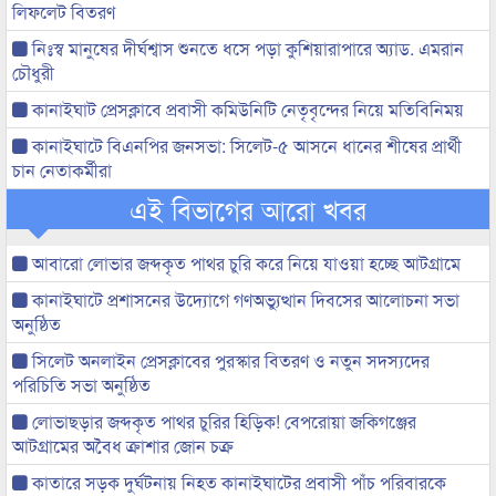
লিফলেট বিতরণ
নিঃস্ব মানুষের দীর্ঘশ্বাস শুনতে ধসে পড়া কুশিয়ারাপারে অ্যাড. এমরান
চৌধুরী
কানাইঘাট প্রেসক্লাবে প্রবাসী কমিউনিটি নেতৃবৃন্দের নিয়ে মতিবিনিময়
কানাইঘাটে বিএনপির জনসভা: সিলেট-৫ আসনে ধানের শীষের প্রার্থী
চান নেতাকর্মীরা
এই বিভাগের আরো খবর
আবারো লোভার জব্দকৃত পাথর চুরি করে নিয়ে যাওয়া হচ্ছে আটগ্রামে
কানাইঘাটে প্রশাসনের উদ্যোগে গণঅভ্যুত্থান দিবসের আলোচনা সভা
অনুষ্ঠিত
সিলেট অনলাইন প্রেসক্লাবের পুরস্কার বিতরণ ও নতুন সদস্যদের
পরিচিতি সভা অনুষ্ঠিত
লোভাছড়ার জব্দকৃত পাথর চুরির হিড়িক! বেপরোয়া জকিগঞ্জের
আটগ্রামের অবৈধ ক্রাশার জোন চক্র
কাতারে সড়ক দুর্ঘটনায় নিহত কানাইঘাটের প্রবাসী পাঁচ পরিবারকে