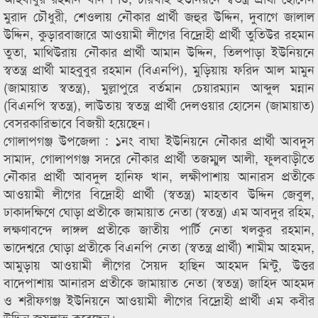
মুরাদ চৌধুরী, শেওলায় নৌকার প্রার্থী জহুর উদ্দিন, দুবাগে জালাল
উদ্দিন, কুড়ারবাজারে আওয়ামী লীগের বিদ্রোহী প্রার্থী তুতিউর রহমান
তুতা, মাথিউরায় নৌকার প্রার্থী আমান উদ্দিন, তিলপাড়া ইউনিয়নে
স্বতন্ত্র প্রার্থী মাহবুবুর রহমান (বিএনপি), মুড়িয়ায় ফরিদ আল মামুন
(জামায়াত স্বতন্ত্র), মুল্লাপুরে বর্তমান চেয়ারম্যান আব্দুল মন্নান
(বিএনপি স্বতন্ত্র), লাউতায় স্বতন্ত্র প্রার্থী দেলওয়ার হোসেন (জামায়াত)
বেসরকারিভাবে বিজয়ী হয়েছেন।
গোলাপগঞ্জ উপজেলা : ১নং বাঘা ইউনিয়নে নৌকার প্রার্থী আবদুস
সামাদ, গোলাপগঞ্জ সদরে নৌকার প্রার্থী তজম্মুল আলী, ফুলবাড়ীতে
নৌকার প্রার্থী আবদুল হানিফ খান, লক্ষীপাশায় আনারস প্রতীকে
আওয়ামী লীগের বিদ্রোহী প্রার্থী (স্বতন্ত্র) মাহতাব উদ্দিন জেবুল,
ঢাকাদক্ষিণে ঘোড়া প্রতীকে জামায়াত নেতা (স্বতন্ত্র) এম আবদুর রহিম,
লক্ষণাবন্দে লাঙ্গল প্রতীকে জাতীয় পার্টি নেতা খলকুর রহমান,
ভাদেশ্বরে ঘোড়া প্রতীকে বিএনপি নেতা (স্বতন্ত্র প্রার্থী) শামীম আহমদ,
আমুড়ায় আওয়ামী লীগের সৈয়দ হাছিন আহমদ মিন্টু, উত্তর
বাদেপাশায় আনারস প্রতীকে জামায়াত নেতা (স্বতন্ত্র) জাহিদ আহমদ
ও শরীফগঞ্জ ইউনিয়নে আওয়ামী লীগের বিদ্রোহী প্রার্থী এম কবীর
উদ্দিন জয়লাভ করেছেন।