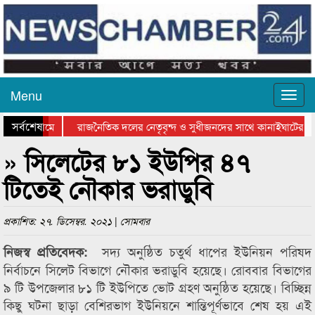
Menu
সর্বশেষ
আটগ্রামে
রাজনৈতিক দলের নেতৃবৃন্দ ও সুধীজনদের সাথে কানাইঘাটের নবা
বিতরণ সম্পন্ন
সিলেটে বাংলাদেশ গ্রুপ থিয়েটার ফেডারেশানের বিভাগীয় অভিনয় কর
» সিলেটের ৮১ ইউপির ৪৭
টিতেই নৌকার ভরাডুবি
প্রকাশিত: ২৭. ডিসেম্বর. ২০২১ | সোমবার
সদ্য অনুষ্ঠিত চতুর্থ ধাপের ইউনিয়ন পরিষদ
নিজস্ব প্রতিবেদক:
নির্বাচনে সিলেট বিভাগে নৌকার ভরাডুবি হয়েছে। রোববার বিভাগের
৯ টি উপজেলার ৮১ টি ইউপিতে ভোট গ্রহণ অনুষ্ঠিত হয়েছে। বিচ্ছিন্ন
কিছু ঘটনা ছাড়া বেশিরভাগ ইউনিয়নে শান্তিপূর্ণভাবে শেষ হয় এই