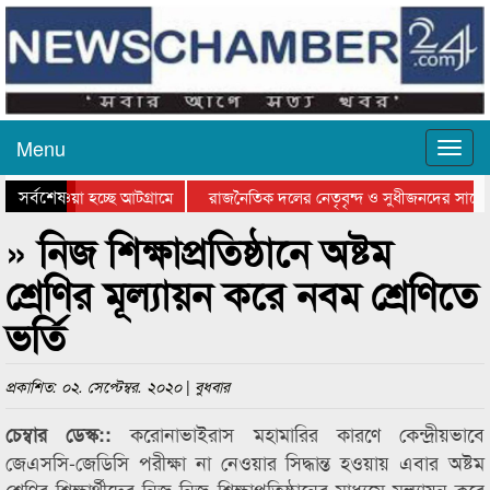
Menu
সর্বশেষ
িয়ে যাওয়া হচ্ছে আটগ্রামে
রাজনৈতিক দলের নেতৃবৃন্দ ও সুধীজনদের সাথে 
তিযোগিতার পুরস্কার বিতরণ সম্পন্ন
সিলেটে বাংলাদেশ গ্রুপ থিয়েটার ফেডারেশানের ব
» নিজ শিক্ষাপ্রতিষ্ঠানে অষ্টম
শ্রেণির মূল্যায়ন করে নবম শ্রেণিতে
ভর্তি
প্রকাশিত: ০২. সেপ্টেম্বর. ২০২০ | বুধবার
করোনাভাইরাস মহামারির কারণে কেন্দ্রীয়ভাবে
চেম্বার ডেস্ক::
জেএসসি-জেডিসি পরীক্ষা না নেওয়ার সিদ্ধান্ত হওয়ায় এবার অষ্টম
শ্রেণির শিক্ষার্থীদের নিজ নিজ শিক্ষাপ্রতিষ্ঠানের মাধ্যমে মূল্যায়ন করে