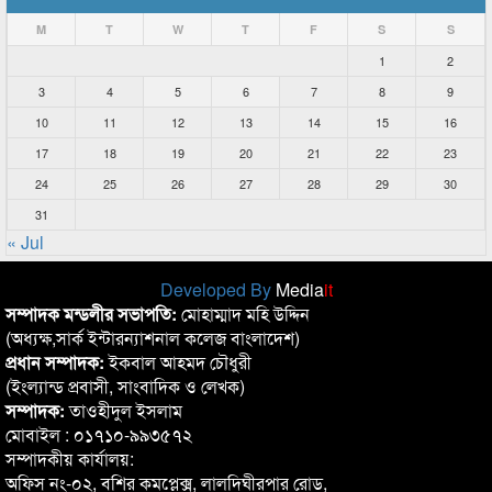
M
T
W
T
F
S
S
1
2
3
4
5
6
7
8
9
10
11
12
13
14
15
16
17
18
19
20
21
22
23
24
25
26
27
28
29
30
31
« Jul
Developed By
Media
it
সম্পাদক মন্ডলীর সভাপতি:
মোহাম্মাদ মহি উদ্দিন
(অধ্যক্ষ,সার্ক ইন্টারন্যাশনাল কলেজ বাংলাদেশ)
প্রধান সম্পাদক:
ইকবাল আহমদ চৌধুরী
(ইংল্যান্ড প্রবাসী, সাংবাদিক ও লেখক)
সম্পাদক:
তাওহীদুল ইসলাম
মোবাইল : ০১৭১০-৯৯৩৫৭২
সম্পাদকীয় কার্যালয়:
অফিস নং-০২, বশির কমপ্লেক্স, লালদিঘীরপার রোড,