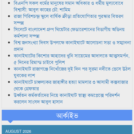
বিএনপি সকল ধর্মের মানুষের সমান অধিকার ও ধর্মীয় মুল্যবোধে
বিশ্বাসী: আবুল কাহের চৌ: শামিম
রাজা গিরিশচন্দ্র স্কুলে বার্ষিক ক্রীড়া প্রতিযোগিতার পুরস্কার বিতরণ
সম্পন্ন
সিলেটে বাংলাদেশ গ্রুপ থিয়েটার ফেডারেশানের বিভাগীয় অভিনয়
কর্মশালা সম্পন্ন
বিশ্ব জনসংখ্যা দিবস উপলক্ষে কানাইঘাটে আলোচনা সভা ও সম্মাননা
প্রদান
কানাইঘাটের কিশোর আহাদের খুনি সায়েমের আদালতে আত্মসমর্পন,
৫ দিনের রিমান্ড চাইবে পুলিশ
কানাইঘাট রাজাগঞ্জে নিখোঁজের দুই দিন পর সুরমা নদীতে ভেসে উঠল
যুবকের লাশ
কানাইঘাটে চাঞ্চল্যকর জাহাঙ্গীর হত্যা মামলার ৩ আসামী কক্সবাজার
থেকে গ্রেফতার
উর্ধ্বতন কর্মকর্তাদের নিয়ে কানাইঘাট স্বাস্থ্য কমপ্লেক্সে পরিদর্শন
করলেন সাংসদ আবুল হাসান
আর্কাইভ
AUGUST 2026