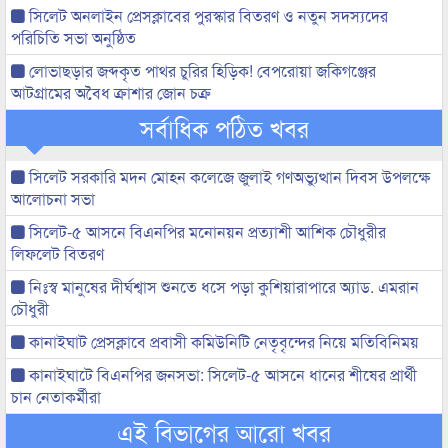
সিলেট অনলাইন প্রেসক্লাবের পুরস্কার বিতরণ ও নতুন সদস্যদের
পরিচিতি সভা অনুষ্ঠিত
লোভাছড়ার জব্দকৃত পাথর চুরির হিড়িক! বেপরোয়া জকিগঞ্জের
আটগ্রামের অবৈধ ক্রাশার জোন চক্র
সর্বাধিক পঠিত খবর
সিলেট সরকারি মদন মোহন কলেজে জুলাই গণঅভ্যুত্থান দিবস উপলক্ষে
আলোচনা সভা
সিলেট-৫ আসনে বিএনপির মনোনয়ন প্রত্যাশী আশিক চৌধুরীর
লিফলেট বিতরণ
নিঃস্ব মানুষের দীর্ঘশ্বাস শুনতে ধসে পড়া কুশিয়ারাপারে অ্যাড. এমরান
চৌধুরী
কানাইঘাট প্রেসক্লাবে প্রবাসী কমিউনিটি নেতৃবৃন্দের নিয়ে মতিবিনিময়
কানাইঘাটে বিএনপির জনসভা: সিলেট-৫ আসনে ধানের শীষের প্রার্থী
চান নেতাকর্মীরা
এই বিভাগের আরো খবর