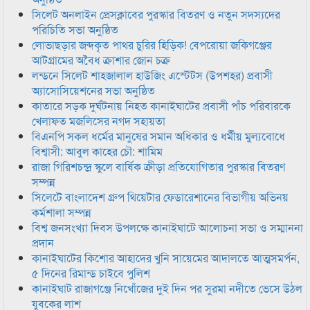
সিলেট অনলাইন প্রেসক্লাবের পুরস্কার বিতরণ ও নতুন সদস্যদের
পরিচিতি সভা অনুষ্ঠিত
লোভাছড়ার জব্দকৃত পাথর চুরির হিড়িক! বেপরোয়া জকিগঞ্জের
আটগ্রামের অবৈধ ক্রাশার জোন চক্র
লন্ডনে সিলেট শাহজালাল হাউজিং এস্টেটস (উপশহর) প্রবাসী
অ্যাসোসিয়েশনের সভা অনুষ্ঠিত
কাতারে সড়ক দুর্ঘটনায় নিহত কানাইঘাটের প্রবাসী পাঁচ পরিবারকে
খেলাফত মজলিসের নগদ সহায়তা
বিএনপি সকল ধর্মের মানুষের সমান অধিকার ও ধর্মীয় মুল্যবোধে
বিশ্বাসী: আবুল কাহের চৌ: শামিম
রাজা গিরিশচন্দ্র স্কুলে বার্ষিক ক্রীড়া প্রতিযোগিতার পুরস্কার বিতরণ
সম্পন্ন
সিলেটে বাংলাদেশ গ্রুপ থিয়েটার ফেডারেশানের বিভাগীয় অভিনয়
কর্মশালা সম্পন্ন
বিশ্ব জনসংখ্যা দিবস উপলক্ষে কানাইঘাটে আলোচনা সভা ও সম্মাননা
প্রদান
কানাইঘাটের কিশোর আহাদের খুনি সায়েমের আদালতে আত্মসমর্পন,
৫ দিনের রিমান্ড চাইবে পুলিশ
কানাইঘাট রাজাগঞ্জে নিখোঁজের দুই দিন পর সুরমা নদীতে ভেসে উঠল
যুবকের লাশ