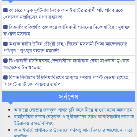
কাতারে সড়ক দুর্ঘটনায় নিহত কানাইঘাটের প্রবাসী পাঁচ পরিবারকে
খেলাফত মজলিসের নগদ সহায়তা
বিএনপি প্রতিশ্রুতি ভঙ্গ করে ফ্যাসিবাদী শাসনের দিকে হাটঁছে : মুহাম্মদ
ফখরুল ইসলাম
অধ্যক্ষ ফরীদ উদ্দিন চৌধুরী (রহ.) ছিলেন ইসলামী শিক্ষা আন্দোলনের
পথিকৃৎ : লুৎফুর রহমান হুমায়দী
ঝিংগাবাড়ী ইউনিয়নসহ দেশবাসীকে জামায়াত নেতা মাওলানা মুখতার
আহমদের ঈদ শুভেচ্ছা
বিগত নির্বাচনে ইঞ্জিনিয়ারিংয়ের মাধ্যমে গণরায় পাল্টে দেওয়া হয়েছে:
সিলেটে এ.টি.এম আজহার এমপি
সর্বশেষ
আবারো লোভার জব্দকৃত পাথর চুরি করে নিয়ে যাওয়া হচ্ছে আটগ্রামে
রাজনৈতিক দলের নেতৃবৃন্দ ও সুধীজনদের সাথে কানাইঘাটের নবাগত
ইউএনও’র মতবিনিময়
কানাইঘাটে প্রশাসনের উদ্যোগে গণঅভ্যুত্থান দিবসের আলোচনা সভা
অনুষ্ঠিত