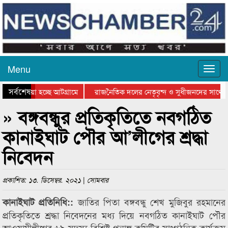
Menu
সর্বশেষ
য়ে যাওয়া হচ্ছে আটগ্রামে
রাজনৈতিক দলের নেতৃবৃন্দ ও সুধীজনদের সাথে 
িযোগিতার পুরস্কার বিতরণ সম্পন্ন
সিলেটে বাংলাদেশ গ্রুপ থিয়েটার ফেডারেশানের বি
» বঙ্গবন্ধুর প্রতিকৃতিতে নবগঠিত
কানাইঘাট পৌর আ’লীগের শ্রদ্ধা
নিবেদন
প্রকাশিত: ১৩. ডিসেম্বর. ২০২১ | সোমবার
জাতির পিতা বঙ্গবন্ধু শেখ মুজিবুর রহমানের
কানাইঘাট প্রতিনিধি::
প্রতিকৃতিতে শ্রদ্ধা নিবেদনের মধ্য দিয়ে নবগঠিত কানাইঘাট পৌর
আওয়ামীলীগের ৬৯ সদস্য বিশিষ্ট পূনাঙ্গ কমিটির সাংগঠনিক কার্যক্রম