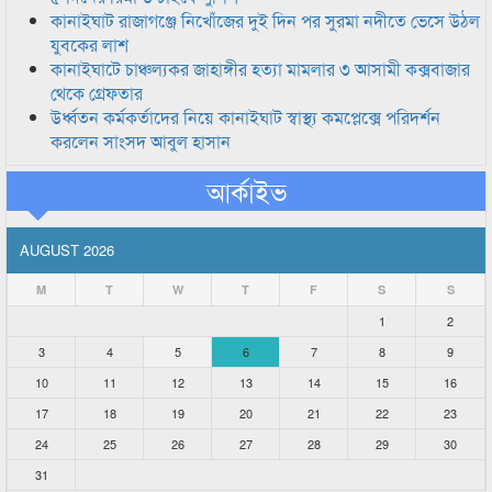
কানাইঘাট রাজাগঞ্জে নিখোঁজের দুই দিন পর সুরমা নদীতে ভেসে উঠল
যুবকের লাশ
কানাইঘাটে চাঞ্চল্যকর জাহাঙ্গীর হত্যা মামলার ৩ আসামী কক্সবাজার
থেকে গ্রেফতার
উর্ধ্বতন কর্মকর্তাদের নিয়ে কানাইঘাট স্বাস্থ্য কমপ্লেক্সে পরিদর্শন
করলেন সাংসদ আবুল হাসান
আর্কাইভ
AUGUST 2026
M
T
W
T
F
S
S
1
2
3
4
5
6
7
8
9
10
11
12
13
14
15
16
17
18
19
20
21
22
23
24
25
26
27
28
29
30
31