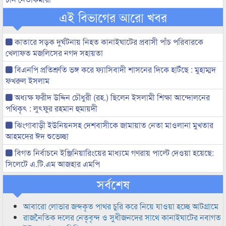
এই বিভাগের আরো খবর
কাতারে সড়ক দুর্ঘটনায় নিহত কানাইঘাটের প্রবাসী পাঁচ পরিবারকে
খেলাফত মজলিসের নগদ সহায়তা
বিএনপি প্রতিশ্রুতি ভঙ্গ করে ফ্যাসিবাদী শাসনের দিকে হাটঁছে : মুহাম্মদ
ফখরুল ইসলাম
অধ্যক্ষ ফরীদ উদ্দিন চৌধুরী (রহ.) ছিলেন ইসলামী শিক্ষা আন্দোলনের
পথিকৃৎ : লুৎফুর রহমান হুমায়দী
ঝিংগাবাড়ী ইউনিয়নসহ দেশবাসীকে জামায়াত নেতা মাওলানা মুখতার
আহমদের ঈদ শুভেচ্ছা
বিগত নির্বাচনে ইঞ্জিনিয়ারিংয়ের মাধ্যমে গণরায় পাল্টে দেওয়া হয়েছে:
সিলেটে এ.টি.এম আজহার এমপি
সর্বশেষ
আবারো লোভার জব্দকৃত পাথর চুরি করে নিয়ে যাওয়া হচ্ছে আটগ্রামে
রাজনৈতিক দলের নেতৃবৃন্দ ও সুধীজনদের সাথে কানাইঘাটের নবাগত