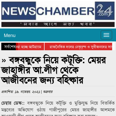
Menu
সর্বশেষ
িয়ে যাওয়া হচ্ছে আটগ্রামে
রাজনৈতিক দলের নেতৃবৃন্দ ও সুধীজনদের সাথে 
তিযোগিতার পুরস্কার বিতরণ সম্পন্ন
সিলেটে বাংলাদেশ গ্রুপ থিয়েটার ফেডারেশানের ব
» বঙ্গবন্ধুকে নিয়ে কটূক্তি: মেয়র
জাহাঙ্গীর আ.লীগ থেকে
আজীবনের জন্য বহিষ্কার
প্রকাশিত: ১৯. নভেম্বর. ২০২১ | শুক্রবার
বঙ্গবন্ধুকে নিয়ে কটূক্তি ও মুক্তিযুদ্ধ নিয়ে বিতর্কিত
চেম্বার ডেস্ক::
মন্তব্যের অভিযোগ ওঠায় গাজীপুরের মেয়র জাহাঙ্গীর আলমকে
আওয়ামী লীগ থেকে আজীবনের জন্য বহিষ্কার করা হয়েছে।