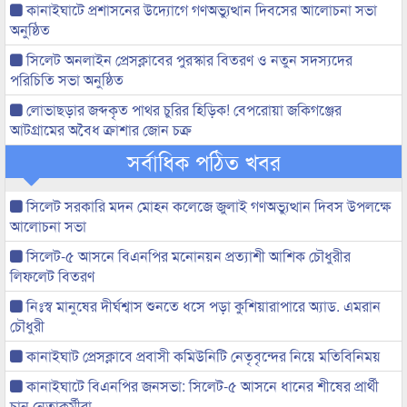
কানাইঘাটে প্রশাসনের উদ্যোগে গণঅভ্যুত্থান দিবসের আলোচনা সভা
অনুষ্ঠিত
সিলেট অনলাইন প্রেসক্লাবের পুরস্কার বিতরণ ও নতুন সদস্যদের
পরিচিতি সভা অনুষ্ঠিত
লোভাছড়ার জব্দকৃত পাথর চুরির হিড়িক! বেপরোয়া জকিগঞ্জের
আটগ্রামের অবৈধ ক্রাশার জোন চক্র
সর্বাধিক পঠিত খবর
সিলেট সরকারি মদন মোহন কলেজে জুলাই গণঅভ্যুত্থান দিবস উপলক্ষে
আলোচনা সভা
সিলেট-৫ আসনে বিএনপির মনোনয়ন প্রত্যাশী আশিক চৌধুরীর
লিফলেট বিতরণ
নিঃস্ব মানুষের দীর্ঘশ্বাস শুনতে ধসে পড়া কুশিয়ারাপারে অ্যাড. এমরান
চৌধুরী
কানাইঘাট প্রেসক্লাবে প্রবাসী কমিউনিটি নেতৃবৃন্দের নিয়ে মতিবিনিময়
কানাইঘাটে বিএনপির জনসভা: সিলেট-৫ আসনে ধানের শীষের প্রার্থী
চান নেতাকর্মীরা