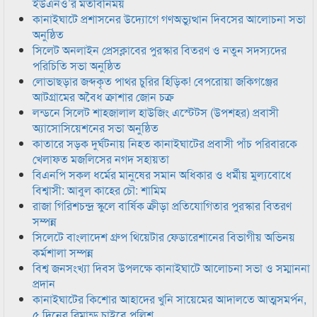
ইউএনও’র মতবিনিময়
কানাইঘাটে প্রশাসনের উদ্যোগে গণঅভ্যুত্থান দিবসের আলোচনা সভা
অনুষ্ঠিত
সিলেট অনলাইন প্রেসক্লাবের পুরস্কার বিতরণ ও নতুন সদস্যদের
পরিচিতি সভা অনুষ্ঠিত
লোভাছড়ার জব্দকৃত পাথর চুরির হিড়িক! বেপরোয়া জকিগঞ্জের
আটগ্রামের অবৈধ ক্রাশার জোন চক্র
লন্ডনে সিলেট শাহজালাল হাউজিং এস্টেটস (উপশহর) প্রবাসী
অ্যাসোসিয়েশনের সভা অনুষ্ঠিত
কাতারে সড়ক দুর্ঘটনায় নিহত কানাইঘাটের প্রবাসী পাঁচ পরিবারকে
খেলাফত মজলিসের নগদ সহায়তা
বিএনপি সকল ধর্মের মানুষের সমান অধিকার ও ধর্মীয় মুল্যবোধে
বিশ্বাসী: আবুল কাহের চৌ: শামিম
রাজা গিরিশচন্দ্র স্কুলে বার্ষিক ক্রীড়া প্রতিযোগিতার পুরস্কার বিতরণ
সম্পন্ন
সিলেটে বাংলাদেশ গ্রুপ থিয়েটার ফেডারেশানের বিভাগীয় অভিনয়
কর্মশালা সম্পন্ন
বিশ্ব জনসংখ্যা দিবস উপলক্ষে কানাইঘাটে আলোচনা সভা ও সম্মাননা
প্রদান
কানাইঘাটের কিশোর আহাদের খুনি সায়েমের আদালতে আত্মসমর্পন,
৫ দিনের রিমান্ড চাইবে পুলিশ