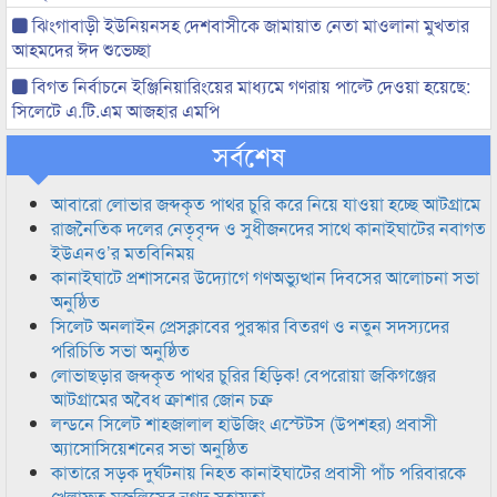
ঝিংগাবাড়ী ইউনিয়নসহ দেশবাসীকে জামায়াত নেতা মাওলানা মুখতার
আহমদের ঈদ শুভেচ্ছা
বিগত নির্বাচনে ইঞ্জিনিয়ারিংয়ের মাধ্যমে গণরায় পাল্টে দেওয়া হয়েছে:
সিলেটে এ.টি.এম আজহার এমপি
সর্বশেষ
আবারো লোভার জব্দকৃত পাথর চুরি করে নিয়ে যাওয়া হচ্ছে আটগ্রামে
রাজনৈতিক দলের নেতৃবৃন্দ ও সুধীজনদের সাথে কানাইঘাটের নবাগত
ইউএনও’র মতবিনিময়
কানাইঘাটে প্রশাসনের উদ্যোগে গণঅভ্যুত্থান দিবসের আলোচনা সভা
অনুষ্ঠিত
সিলেট অনলাইন প্রেসক্লাবের পুরস্কার বিতরণ ও নতুন সদস্যদের
পরিচিতি সভা অনুষ্ঠিত
লোভাছড়ার জব্দকৃত পাথর চুরির হিড়িক! বেপরোয়া জকিগঞ্জের
আটগ্রামের অবৈধ ক্রাশার জোন চক্র
লন্ডনে সিলেট শাহজালাল হাউজিং এস্টেটস (উপশহর) প্রবাসী
অ্যাসোসিয়েশনের সভা অনুষ্ঠিত
কাতারে সড়ক দুর্ঘটনায় নিহত কানাইঘাটের প্রবাসী পাঁচ পরিবারকে
খেলাফত মজলিসের নগদ সহায়তা