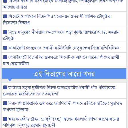
সিলেট সরকারি মদন মোহন কলেজে জুলাই গণঅভ্যুত্থান দিবস উপলক্ষে
আলোচনা সভা
সিলেট-৫ আসনে বিএনপির মনোনয়ন প্রত্যাশী আশিক চৌধুরীর
লিফলেট বিতরণ
নিঃস্ব মানুষের দীর্ঘশ্বাস শুনতে ধসে পড়া কুশিয়ারাপারে অ্যাড. এমরান
চৌধুরী
কানাইঘাট প্রেসক্লাবে প্রবাসী কমিউনিটি নেতৃবৃন্দের নিয়ে মতিবিনিময়
কানাইঘাটে বিএনপির জনসভা: সিলেট-৫ আসনে ধানের শীষের প্রার্থী
চান নেতাকর্মীরা
এই বিভাগের আরো খবর
কাতারে সড়ক দুর্ঘটনায় নিহত কানাইঘাটের প্রবাসী পাঁচ পরিবারকে
খেলাফত মজলিসের নগদ সহায়তা
বিএনপি প্রতিশ্রুতি ভঙ্গ করে ফ্যাসিবাদী শাসনের দিকে হাটঁছে : মুহাম্মদ
ফখরুল ইসলাম
অধ্যক্ষ ফরীদ উদ্দিন চৌধুরী (রহ.) ছিলেন ইসলামী শিক্ষা আন্দোলনের
পথিকৃৎ : লুৎফুর রহমান হুমায়দী