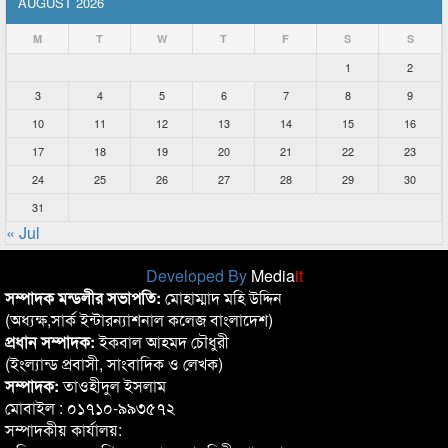
AUGUST 2026
M
T
W
T
F
S
S
1
2
3
4
5
6
7
8
9
10
11
12
13
14
15
16
17
18
19
20
21
22
23
24
25
26
27
28
29
30
31
« Jul
Developed By
Media
it
সম্পাদক মন্ডলীর সভাপতি:
মোহাম্মাদ মহি উদ্দিন
(অধ্যক্ষ,সার্ক ইন্টারন্যাশনাল কলেজ বাংলাদেশ)
প্রধান সম্পাদক:
ইকবাল আহমদ চৌধুরী
(ইংল্যান্ড প্রবাসী, সাংবাদিক ও লেখক)
সম্পাদক:
তাওহীদুল ইসলাম
মোবাইল : ০১৭১০-৯৯৩৫৭২
সম্পাদকীয় কার্যালয়: