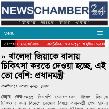
Menu
সর্বশেষ
নিয়ে যাওয়া হচ্ছে আটগ্রামে
রাজনৈতিক দলের নেতৃবৃন্দ ও সুধীজনদের সাথে
রতিযোগিতার পুরস্কার বিতরণ সম্পন্ন
সিলেটে বাংলাদেশ গ্রুপ থিয়েটার ফেডারেশানের 
» খালেদা জিয়াকে বাসায়
চিকিৎসা করতে দেওয়া হচ্ছে, এই
তো বেশি: প্রধানমন্ত্রী
প্রকাশিত: ১৭. নভেম্বর. ২০২১ | বুধবার
অসুস্থ বিএনপি চেয়ারপারসন খালেদা জিয়াকে
চেম্বার ডেস্ক::
চিকিৎসার জন্য বিদেশে নেওয়ার বিষয়ে প্রধানমন্ত্রী শেখ হাসিনা
বলেছেন, ‘খালেদা জিয়াকে বাসায় থেকে চিকিৎসা করতে দেওয়া