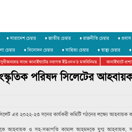
♦ সারাদেশ চেম্বার
♦ জাতীয় চেম্বার
♦ রাজনীতি চেম্বার
♦ প্রবাস 
লা চেম্বার
♦ বিনোদন চেম্বার
♦ সাহিত্য চেম্বার
♦ স্বাস্থ্য চেম্বার
♦
সুধীজনদের সাথে কানাইঘাটের নবাগত ইউএনও’র মতবিনিময়
কানাইঘাটে প্রশাসন
ার ফেডারেশানের বিভাগীয় অভিনয় কর্মশালা সম্পন্ন
াংস্কৃতিক পরিষদ সিলেটের আহবায়
 সিলেট এর ২০২২-২৩ সনের কার্যকরী কমিটি গঠনের লক্ষ্যে আহবায়ক 
নকে আহবায়ক ও সহ-সভাপতি কামাল আহমদকে যুগ্ম আহবায়ক, স