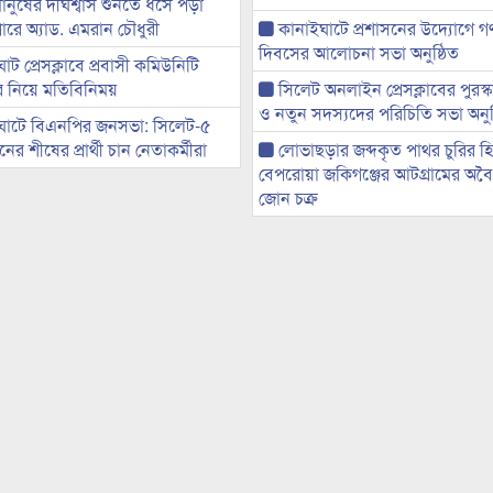
মানুষের দীর্ঘশ্বাস শুনতে ধসে পড়া
ারে অ্যাড. এমরান চৌধুরী
কানাইঘাটে প্রশাসনের উদ্যোগে গণঅ
দিবসের আলোচনা সভা অনুষ্ঠিত
ট প্রেসক্লাবে প্রবাসী কমিউনিটি
ের নিয়ে মতিবিনিময়
সিলেট অনলাইন প্রেসক্লাবের পুরস্
ও নতুন সদস্যদের পরিচিতি সভা অনুষ
ঘাটে বিএনপির জনসভা: সিলেট-৫
র শীষের প্রার্থী চান নেতাকর্মীরা
লোভাছড়ার জব্দকৃত পাথর চুরির হ
বেপরোয়া জকিগঞ্জের আটগ্রামের অবৈধ
জোন চক্র