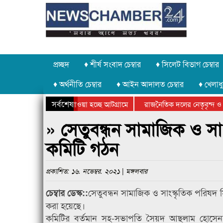
প্রচ্ছদ
♦ শীর্ষ সংবাদ চেম্বার
♦ সিলেট বিভাগ চেম্বার
♦ অর্থনীতি চেম্বার
♦ আইন আদালত চেম্বার
♦ খেলাধু
সর্বশেষ
পাথর চুরি করে নিয়ে যাওয়া হচ্ছে আটগ্রামে
রাজনৈতিক দলের নেতৃবৃন্দ ও 
বার্ষিক ক্রীড়া প্রতিযোগিতার পুরস্কার বিতরণ সম্পন্ন
সিলেটে বাংলাদেশ গ্রুপ থিয়েট
» সেতুবন্ধন সামাজিক ও স
কমিটি গঠন
প্রকাশিত: ১৬. নভেম্বর. ২০২১ | মঙ্গলবার
সেতুবন্ধন সামাজিক ও সাংস্কৃতিক পরিষদ
চেম্বার ডেস্ক::
করা হয়েছে।
কমিটির বর্তমান সহ-সভাপতি সৈয়দ আছলাম হোসে