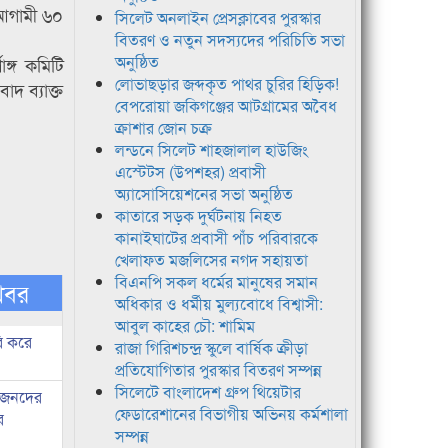
আগামী ৬০
সিলেট অনলাইন প্রেসক্লাবের পুরস্কার
বিতরণ ও নতুন সদস্যদের পরিচিতি সভা
অনুষ্ঠিত
ঙ্গ কমিটি
লোভাছড়ার জব্দকৃত পাথর চুরির হিড়িক!
দ ব্যাক্ত
বেপরোয়া জকিগঞ্জের আটগ্রামের অবৈধ
ক্রাশার জোন চক্র
লন্ডনে সিলেট শাহজালাল হাউজিং
এস্টেটস (উপশহর) প্রবাসী
অ্যাসোসিয়েশনের সভা অনুষ্ঠিত
কাতারে সড়ক দুর্ঘটনায় নিহত
কানাইঘাটের প্রবাসী পাঁচ পরিবারকে
খেলাফত মজলিসের নগদ সহায়তা
বিএনপি সকল ধর্মের মানুষের সমান
খবর
অধিকার ও ধর্মীয় মুল্যবোধে বিশ্বাসী:
আবুল কাহের চৌ: শামিম
ি করে
রাজা গিরিশচন্দ্র স্কুলে বার্ষিক ক্রীড়া
প্রতিযোগিতার পুরস্কার বিতরণ সম্পন্ন
সিলেটে বাংলাদেশ গ্রুপ থিয়েটার
ধীজনদের
ফেডারেশানের বিভাগীয় অভিনয় কর্মশালা
র
সম্পন্ন