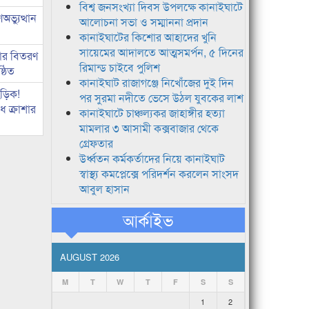
বিশ্ব জনসংখ্যা দিবস উপলক্ষে কানাইঘাটে
ভ্যুত্থান
আলোচনা সভা ও সম্মাননা প্রদান
কানাইঘাটের কিশোর আহাদের খুনি
সায়েমের আদালতে আত্মসমর্পন, ৫ দিনের
কার বিতরণ
রিমান্ড চাইবে পুলিশ
্ঠিত
কানাইঘাট রাজাগঞ্জে নিখোঁজের দুই দিন
িড়িক!
পর সুরমা নদীতে ভেসে উঠল যুবকের লাশ
 ক্রাশার
কানাইঘাটে চাঞ্চল্যকর জাহাঙ্গীর হত্যা
মামলার ৩ আসামী কক্সবাজার থেকে
গ্রেফতার
উর্ধ্বতন কর্মকর্তাদের নিয়ে কানাইঘাট
স্বাস্থ্য কমপ্লেক্সে পরিদর্শন করলেন সাংসদ
আবুল হাসান
আর্কাইভ
AUGUST 2026
M
T
W
T
F
S
S
1
2