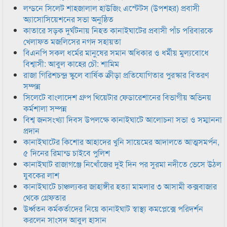
লন্ডনে সিলেট শাহজালাল হাউজিং এস্টেটস (উপশহর) প্রবাসী
অ্যাসোসিয়েশনের সভা অনুষ্ঠিত
কাতারে সড়ক দুর্ঘটনায় নিহত কানাইঘাটের প্রবাসী পাঁচ পরিবারকে
খেলাফত মজলিসের নগদ সহায়তা
বিএনপি সকল ধর্মের মানুষের সমান অধিকার ও ধর্মীয় মুল্যবোধে
বিশ্বাসী: আবুল কাহের চৌ: শামিম
রাজা গিরিশচন্দ্র স্কুলে বার্ষিক ক্রীড়া প্রতিযোগিতার পুরস্কার বিতরণ
সম্পন্ন
সিলেটে বাংলাদেশ গ্রুপ থিয়েটার ফেডারেশানের বিভাগীয় অভিনয়
কর্মশালা সম্পন্ন
বিশ্ব জনসংখ্যা দিবস উপলক্ষে কানাইঘাটে আলোচনা সভা ও সম্মাননা
প্রদান
কানাইঘাটের কিশোর আহাদের খুনি সায়েমের আদালতে আত্মসমর্পন,
৫ দিনের রিমান্ড চাইবে পুলিশ
কানাইঘাট রাজাগঞ্জে নিখোঁজের দুই দিন পর সুরমা নদীতে ভেসে উঠল
যুবকের লাশ
কানাইঘাটে চাঞ্চল্যকর জাহাঙ্গীর হত্যা মামলার ৩ আসামী কক্সবাজার
থেকে গ্রেফতার
উর্ধ্বতন কর্মকর্তাদের নিয়ে কানাইঘাট স্বাস্থ্য কমপ্লেক্সে পরিদর্শন
করলেন সাংসদ আবুল হাসান