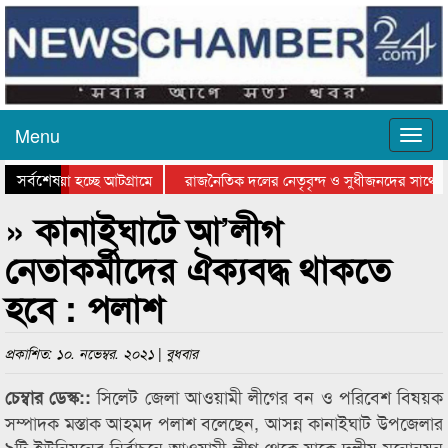
Menu
সর্বশেষ
য়ে যাওয়া হচ্ছে আটগ্রামে
রাজনৈতিক দলের নেতৃবৃন্দ ও সুধীজনদের সাথে ক
যোগিতার পুরস্কার বিতরণ সম্পন্ন
সিলেটে বাংলাদেশ গ্রুপ থিয়েটার ফেডারেশানের বিভ
» কানাইঘাটে আ’লীগ
নেতাকর্মীদের ঐক্যবদ্ধ থাকতে
হবে : পলাশ
প্রকাশিত: ১০. নভেম্বর. ২০২১ | বুধবার
সিলেট জেলা আওয়ামী লীগের বন ও পরিবেশ বিষয়ক
চেম্বার ডেস্ক::
সম্পাদক মস্তাক আহমদ পলাশ বলেছেন, আসন্ন কানাইঘাট উপজেলার
৯টি ইউনিয়নের নির্বাচনে আওয়ামী লীগ থেকে যাকে দলীয় মনোনয়ন