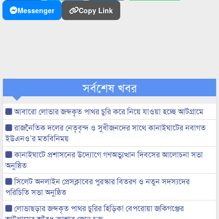
Messenger
Copy Link
সর্বশেষ খবর
আবারো লোভার জব্দকৃত পাথর চুরি করে নিয়ে যাওয়া হচ্ছে আটগ্রামে
রাজনৈতিক দলের নেতৃবৃন্দ ও সুধীজনদের সাথে কানাইঘাটের নবাগত
ইউএনও’র মতবিনিময়
কানাইঘাটে প্রশাসনের উদ্যোগে গণঅভ্যুত্থান দিবসের আলোচনা সভা
অনুষ্ঠিত
সিলেট অনলাইন প্রেসক্লাবের পুরস্কার বিতরণ ও নতুন সদস্যদের
পরিচিতি সভা অনুষ্ঠিত
লোভাছড়ার জব্দকৃত পাথর চুরির হিড়িক! বেপরোয়া জকিগঞ্জের
আটগ্রামের অবৈধ ক্রাশার জোন চক্র