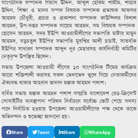
সাংগঠনিক সম্পাদক গিয়াস উদ্দিন, আব্দুল হেকিম শামীম, শাহাব
উদ্দিন, শিক্ষা ও মানব সম্পদ বিষয়ক সম্পাদক প্রভাষক আফসর
আহমদ চৌধুরী, প্রচার ও প্রকাশনা সম্পাদক কাউন্সিলর বিলাল
আহমদ, উপ-দপ্তর সম্পাদক সায়েম আহমদ, সম বিষয়ক সম্পাদক
হোসেন আহমদ, সদর ইউপি আওয়ামীলীগের সভাপতি মাষ্টার মামুন
আহমদ, বড়চতুল ইউপির সভাপতি মুবশ্বির আলী চাচাই, সাতবাঁক
ইউপির সাধারণ সম্পাদক আব্দুন নুর মেম্বারসহ কার্যনির্বাহী কমিটির
নেতৃবৃন্দ উপস্থিত ছিলেন।
সভায় উপজেলা আওয়ামী লীগের ১০ সাংগঠনিক টিমের কার্যক্রম
আরো শক্তিশালী করাসহ সকল ভেদাভেদ ভুলে গিয়ে নেতাকর্মীদের
ঐক্যবদ্ধ থাকার আহবান জানান মস্তাক আহমদ পলাশ।
বর্ধিত সভায় মস্তাক আহমদ পলাশ সম্প্রতি বাংলাদেশ রেড-ক্রিসেন্ট
সোসাইটির ব্যবস্থাপনা পরিষদ নির্বাচনে সর্বোচ্চ ভোট পেয়ে সদস্য
পদে নির্বাচিত হওয়ায় উপজেলা আওয়ামীলীগের পক্ষ থেকে তাকে
অভিনন্দন ও শুভেচ্ছা জানানো হয়।
Share
Tweet
Share
WhatsApp