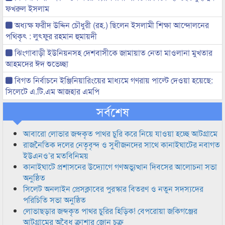
ফখরুল ইসলাম
অধ্যক্ষ ফরীদ উদ্দিন চৌধুরী (রহ.) ছিলেন ইসলামী শিক্ষা আন্দোলনের
পথিকৃৎ : লুৎফুর রহমান হুমায়দী
ঝিংগাবাড়ী ইউনিয়নসহ দেশবাসীকে জামায়াত নেতা মাওলানা মুখতার
আহমদের ঈদ শুভেচ্ছা
বিগত নির্বাচনে ইঞ্জিনিয়ারিংয়ের মাধ্যমে গণরায় পাল্টে দেওয়া হয়েছে:
সিলেটে এ.টি.এম আজহার এমপি
সর্বশেষ
আবারো লোভার জব্দকৃত পাথর চুরি করে নিয়ে যাওয়া হচ্ছে আটগ্রামে
রাজনৈতিক দলের নেতৃবৃন্দ ও সুধীজনদের সাথে কানাইঘাটের নবাগত
ইউএনও’র মতবিনিময়
কানাইঘাটে প্রশাসনের উদ্যোগে গণঅভ্যুত্থান দিবসের আলোচনা সভা
অনুষ্ঠিত
সিলেট অনলাইন প্রেসক্লাবের পুরস্কার বিতরণ ও নতুন সদস্যদের
পরিচিতি সভা অনুষ্ঠিত
লোভাছড়ার জব্দকৃত পাথর চুরির হিড়িক! বেপরোয়া জকিগঞ্জের
আটগ্রামের অবৈধ ক্রাশার জোন চক্র