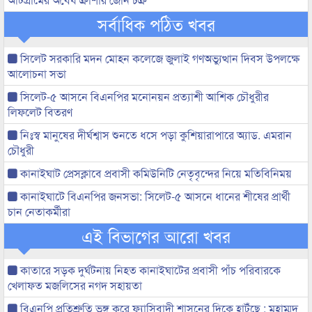
সর্বাধিক পঠিত খবর
সিলেট সরকারি মদন মোহন কলেজে জুলাই গণঅভ্যুত্থান দিবস উপলক্ষে
আলোচনা সভা
সিলেট-৫ আসনে বিএনপির মনোনয়ন প্রত্যাশী আশিক চৌধুরীর
লিফলেট বিতরণ
নিঃস্ব মানুষের দীর্ঘশ্বাস শুনতে ধসে পড়া কুশিয়ারাপারে অ্যাড. এমরান
চৌধুরী
কানাইঘাট প্রেসক্লাবে প্রবাসী কমিউনিটি নেতৃবৃন্দের নিয়ে মতিবিনিময়
কানাইঘাটে বিএনপির জনসভা: সিলেট-৫ আসনে ধানের শীষের প্রার্থী
চান নেতাকর্মীরা
এই বিভাগের আরো খবর
কাতারে সড়ক দুর্ঘটনায় নিহত কানাইঘাটের প্রবাসী পাঁচ পরিবারকে
খেলাফত মজলিসের নগদ সহায়তা
বিএনপি প্রতিশ্রুতি ভঙ্গ করে ফ্যাসিবাদী শাসনের দিকে হাটঁছে : মুহাম্মদ