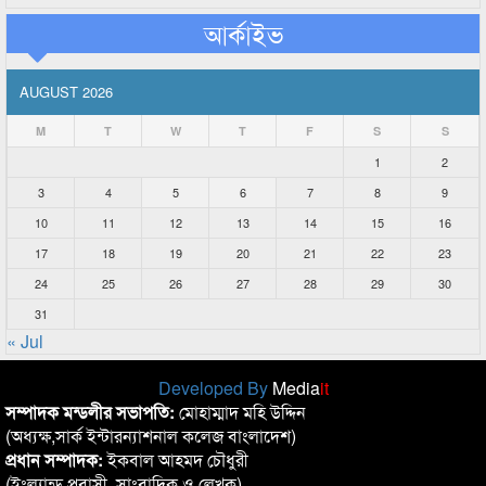
আর্কাইভ
AUGUST 2026
M
T
W
T
F
S
S
1
2
3
4
5
6
7
8
9
10
11
12
13
14
15
16
17
18
19
20
21
22
23
24
25
26
27
28
29
30
31
« Jul
Developed By
Media
it
সম্পাদক মন্ডলীর সভাপতি:
মোহাম্মাদ মহি উদ্দিন
(অধ্যক্ষ,সার্ক ইন্টারন্যাশনাল কলেজ বাংলাদেশ)
প্রধান সম্পাদক:
ইকবাল আহমদ চৌধুরী
(ইংল্যান্ড প্রবাসী, সাংবাদিক ও লেখক)