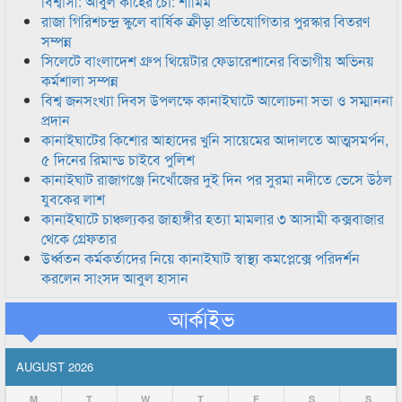
বিশ্বাসী: আবুল কাহের চৌ: শামিম
রাজা গিরিশচন্দ্র স্কুলে বার্ষিক ক্রীড়া প্রতিযোগিতার পুরস্কার বিতরণ
সম্পন্ন
সিলেটে বাংলাদেশ গ্রুপ থিয়েটার ফেডারেশানের বিভাগীয় অভিনয়
কর্মশালা সম্পন্ন
বিশ্ব জনসংখ্যা দিবস উপলক্ষে কানাইঘাটে আলোচনা সভা ও সম্মাননা
প্রদান
কানাইঘাটের কিশোর আহাদের খুনি সায়েমের আদালতে আত্মসমর্পন,
৫ দিনের রিমান্ড চাইবে পুলিশ
কানাইঘাট রাজাগঞ্জে নিখোঁজের দুই দিন পর সুরমা নদীতে ভেসে উঠল
যুবকের লাশ
কানাইঘাটে চাঞ্চল্যকর জাহাঙ্গীর হত্যা মামলার ৩ আসামী কক্সবাজার
থেকে গ্রেফতার
উর্ধ্বতন কর্মকর্তাদের নিয়ে কানাইঘাট স্বাস্থ্য কমপ্লেক্সে পরিদর্শন
করলেন সাংসদ আবুল হাসান
আর্কাইভ
AUGUST 2026
M
T
W
T
F
S
S