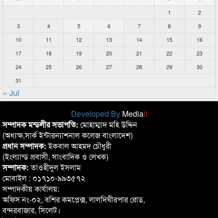
1
2
3
4
5
6
7
8
9
10
11
12
13
14
15
16
17
18
19
20
21
22
23
24
25
26
27
28
29
30
31
« Jul
Developed By
Media
it
সম্পাদক মন্ডলীর সভাপতি:
মোহাম্মাদ মহি উদ্দিন
(অধ্যক্ষ,সার্ক ইন্টারন্যাশনাল কলেজ বাংলাদেশ)
প্রধান সম্পাদক:
ইকবাল আহমদ চৌধুরী
(ইংল্যান্ড প্রবাসী, সাংবাদিক ও লেখক)
সম্পাদক:
তাওহীদুল ইসলাম
মোবাইল : ০১৭১০-৯৯৩৫৭২
সম্পাদকীয় কার্যালয়:
অফিস নং-০২, বশির কমপ্লেক্স, লালদিঘীরপার রোড,
বন্দরবাজার, সিলেট।