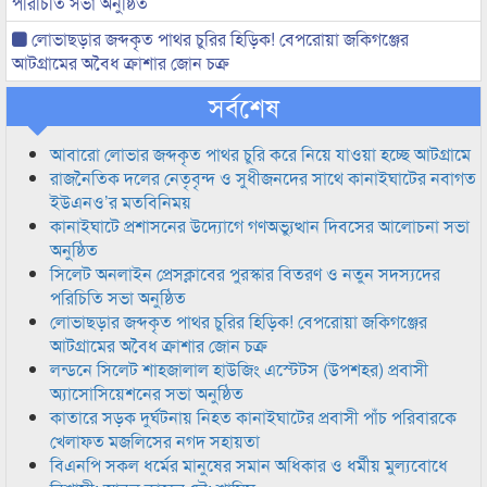
পরিচিতি সভা অনুষ্ঠিত
লোভাছড়ার জব্দকৃত পাথর চুরির হিড়িক! বেপরোয়া জকিগঞ্জের
আটগ্রামের অবৈধ ক্রাশার জোন চক্র
সর্বশেষ
আবারো লোভার জব্দকৃত পাথর চুরি করে নিয়ে যাওয়া হচ্ছে আটগ্রামে
রাজনৈতিক দলের নেতৃবৃন্দ ও সুধীজনদের সাথে কানাইঘাটের নবাগত
ইউএনও’র মতবিনিময়
কানাইঘাটে প্রশাসনের উদ্যোগে গণঅভ্যুত্থান দিবসের আলোচনা সভা
অনুষ্ঠিত
সিলেট অনলাইন প্রেসক্লাবের পুরস্কার বিতরণ ও নতুন সদস্যদের
পরিচিতি সভা অনুষ্ঠিত
লোভাছড়ার জব্দকৃত পাথর চুরির হিড়িক! বেপরোয়া জকিগঞ্জের
আটগ্রামের অবৈধ ক্রাশার জোন চক্র
লন্ডনে সিলেট শাহজালাল হাউজিং এস্টেটস (উপশহর) প্রবাসী
অ্যাসোসিয়েশনের সভা অনুষ্ঠিত
কাতারে সড়ক দুর্ঘটনায় নিহত কানাইঘাটের প্রবাসী পাঁচ পরিবারকে
খেলাফত মজলিসের নগদ সহায়তা
বিএনপি সকল ধর্মের মানুষের সমান অধিকার ও ধর্মীয় মুল্যবোধে