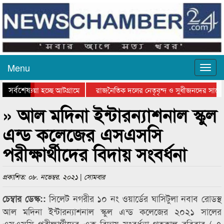
Menu
সর্বশেষ
িয়ে যাওয়া হচ্ছে আটগ্রামে
রাজনৈতিক দলের নেতৃবৃন্দ ও সুধীজনদের সাথে
তিযোগিতার পুরস্কার বিতরণ সম্পন্ন
সিলেটে বাংলাদেশ গ্রুপ থিয়েটার ফেডারেশানের ব
» আল মদিনা ইন্টারন্যাশনাল স্কুল
এন্ড কলেজের এসএসসি
পরীক্ষার্থীদের বিদায় সংবর্ধনা
প্রকাশিত: ০৮. নভেম্বর. ২০২১ | সোমবার
সিলেট নগরীর ১০ নং ওয়ার্ডের ঘাসিটুলা নবাব রোডস্থ
চেম্বার ডেস্ক::
আল মদিনা ইন্টারন্যাশনাল স্কুল এন্ড কলেজের ২০২১ সালের
এসএসসি পরীক্ষার্থীদের এক বিদায় সংবর্ধনা গতকাল রবিবার ( ৭