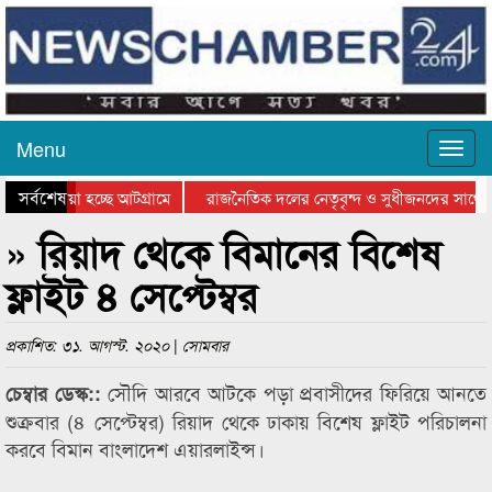
Menu
সর্বশেষ
িয়ে যাওয়া হচ্ছে আটগ্রামে
রাজনৈতিক দলের নেতৃবৃন্দ ও সুধীজনদের সাথে 
তিযোগিতার পুরস্কার বিতরণ সম্পন্ন
সিলেটে বাংলাদেশ গ্রুপ থিয়েটার ফেডারেশানের ব
» রিয়াদ থেকে বিমানের বিশেষ
ফ্লাইট ৪ সেপ্টেম্বর
প্রকাশিত: ৩১. আগস্ট. ২০২০ | সোমবার
সৌদি আরবে আটকে পড়া প্রবাসীদের ফিরিয়ে আনতে
চেম্বার ডেস্ক::
শুক্রবার (৪ সেপ্টেম্বর) রিয়াদ থেকে ঢাকায় বিশেষ ফ্লাইট পরিচালনা
করবে বিমান বাংলাদেশ এয়ারলাইন্স।