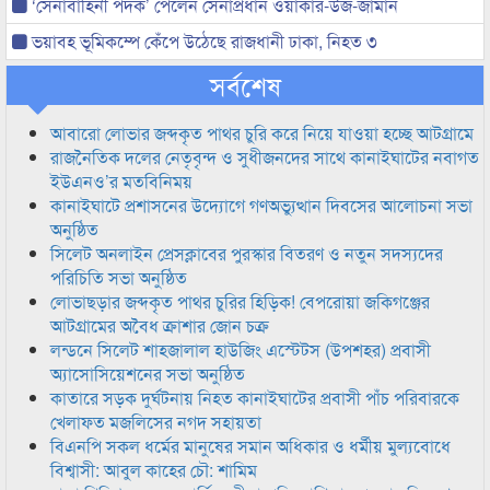
‘সেনাবাহিনী পদক’ পেলেন সেনাপ্রধান ওয়াকার-উজ-জামান
ভয়াবহ ভূমিকম্পে কেঁপে উঠেছে রাজধানী ঢাকা, নিহত ৩
সর্বশেষ
আবারো লোভার জব্দকৃত পাথর চুরি করে নিয়ে যাওয়া হচ্ছে আটগ্রামে
রাজনৈতিক দলের নেতৃবৃন্দ ও সুধীজনদের সাথে কানাইঘাটের নবাগত
ইউএনও’র মতবিনিময়
কানাইঘাটে প্রশাসনের উদ্যোগে গণঅভ্যুত্থান দিবসের আলোচনা সভা
অনুষ্ঠিত
সিলেট অনলাইন প্রেসক্লাবের পুরস্কার বিতরণ ও নতুন সদস্যদের
পরিচিতি সভা অনুষ্ঠিত
লোভাছড়ার জব্দকৃত পাথর চুরির হিড়িক! বেপরোয়া জকিগঞ্জের
আটগ্রামের অবৈধ ক্রাশার জোন চক্র
লন্ডনে সিলেট শাহজালাল হাউজিং এস্টেটস (উপশহর) প্রবাসী
অ্যাসোসিয়েশনের সভা অনুষ্ঠিত
কাতারে সড়ক দুর্ঘটনায় নিহত কানাইঘাটের প্রবাসী পাঁচ পরিবারকে
খেলাফত মজলিসের নগদ সহায়তা
বিএনপি সকল ধর্মের মানুষের সমান অধিকার ও ধর্মীয় মুল্যবোধে
বিশ্বাসী: আবুল কাহের চৌ: শামিম