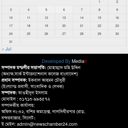
1
2
3
4
5
6
7
8
9
10
11
12
13
14
15
16
17
18
19
20
21
22
23
24
25
26
27
28
29
30
31
« Jul
Developed By
Media
it
সম্পাদক মন্ডলীর সভাপতি:
মোহাম্মাদ মহি উদ্দিন
(অধ্যক্ষ,সার্ক ইন্টারন্যাশনাল কলেজ বাংলাদেশ)
প্রধান সম্পাদক:
ইকবাল আহমদ চৌধুরী
(ইংল্যান্ড প্রবাসী, সাংবাদিক ও লেখক)
সম্পাদক:
তাওহীদুল ইসলাম
মোবাইল : ০১৭১০-৯৯৩৫৭২
সম্পাদকীয় কার্যালয়:
অফিস নং-০২, বশির কমপ্লেক্স, লালদিঘীরপার রোড,
বন্দরবাজার, সিলেট।
ই মেইল: admin@newschamber24.com