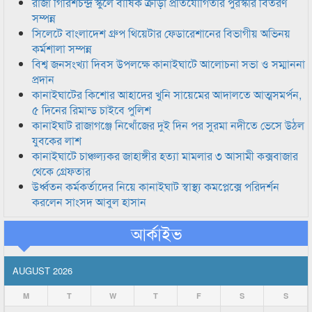
রাজা গিরিশচন্দ্র স্কুলে বার্ষিক ক্রীড়া প্রতিযোগিতার পুরস্কার বিতরণ
সম্পন্ন
সিলেটে বাংলাদেশ গ্রুপ থিয়েটার ফেডারেশানের বিভাগীয় অভিনয়
কর্মশালা সম্পন্ন
বিশ্ব জনসংখ্যা দিবস উপলক্ষে কানাইঘাটে আলোচনা সভা ও সম্মাননা
প্রদান
কানাইঘাটের কিশোর আহাদের খুনি সায়েমের আদালতে আত্মসমর্পন,
৫ দিনের রিমান্ড চাইবে পুলিশ
কানাইঘাট রাজাগঞ্জে নিখোঁজের দুই দিন পর সুরমা নদীতে ভেসে উঠল
যুবকের লাশ
কানাইঘাটে চাঞ্চল্যকর জাহাঙ্গীর হত্যা মামলার ৩ আসামী কক্সবাজার
থেকে গ্রেফতার
উর্ধ্বতন কর্মকর্তাদের নিয়ে কানাইঘাট স্বাস্থ্য কমপ্লেক্সে পরিদর্শন
করলেন সাংসদ আবুল হাসান
আর্কাইভ
AUGUST 2026
M
T
W
T
F
S
S