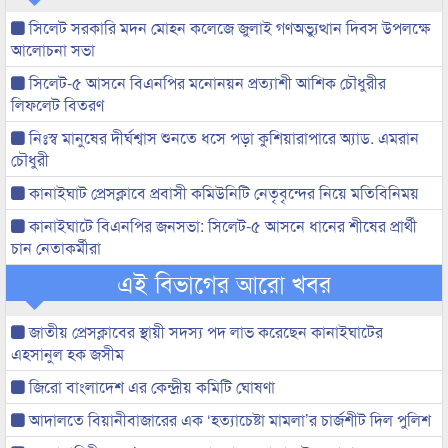
সিলেট সরকারি মদন মোহন কলেজে জুলাই গণঅভ্যুত্থান দিবস উপলক্ষে
আলোচনা সভা
সিলেট-৫ আসনে বিএনপির মনোনয়ন প্রত্যাশী আশিক চৌধুরীর
লিফলেট বিতরণ
নিঃস্ব মানুষের দীর্ঘশ্বাস শুনতে ধসে পড়া কুশিয়ারাপারে অ্যাড. এমরান
চৌধুরী
কানাইঘাট প্রেসক্লাবে প্রবাসী কমিউনিটি নেতৃবৃন্দের নিয়ে মতিবিনিময়
কানাইঘাটে বিএনপির জনসভা: সিলেট-৫ আসনে ধানের শীষের প্রার্থী
চান নেতাকর্মীরা
এই বিভাগের আরো খবর
জাতীয় প্রেসক্লাবের স্থায়ী সদস্য পদ লাভ করেছেন কানাইঘাটের
এহসানুল হক জসীম
জিরো বাংলাদেশ এর কেন্দ্রীয় কমিটি ঘোষণা
আদালতে বিয়ানীবাজারের এক ‘হত্যাচেষ্টা মামলা’র চার্জশীট দিল পুলিশ