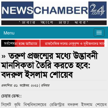
Menu
সর্বশেষ
য়ে যাওয়া হচ্ছে আটগ্রামে
রাজনৈতিক দলের নেতৃবৃন্দ ও সুধীজনদের সাথে 
িযোগিতার পুরস্কার বিতরণ সম্পন্ন
সিলেটে বাংলাদেশ গ্রুপ থিয়েটার ফেডারেশানের বি
» তরুণ প্রজন্মের মধ্যে উদ্ভাবনী
মানসিকতা তৈরি করতে হবে:
বদরুল ইসলাম শোয়েব
প্রকাশিত: ৩১. অক্টোবর. ২০২১ | রবিবার
চেম্বার ডেস্ক::
সিলেট কৃষি বিশ্ববিদ্যালয়ের রেজিস্ট্রার বদরুল ইসলাম শোয়েব