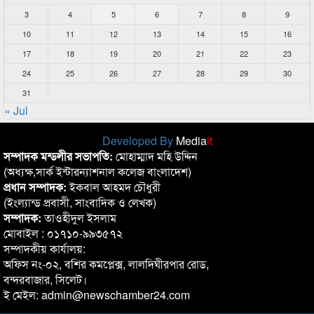
3
4
5
6
7
8
9
10
11
12
13
14
15
16
17
18
19
20
21
22
23
24
25
26
27
28
29
30
31
« Jul
Developed By
Media
it
সম্পাদক মন্ডলীর সভাপতি:
মোহাম্মাদ মহি উদ্দিন
(অধ্যক্ষ,সার্ক ইন্টারন্যাশনাল কলেজ বাংলাদেশ)
প্রধান সম্পাদক:
ইকবাল আহমদ চৌধুরী
(ইংল্যান্ড প্রবাসী, সাংবাদিক ও লেখক)
সম্পাদক:
তাওহীদুল ইসলাম
মোবাইল : ০১৭১০-৯৯৩৫৭২
সম্পাদকীয় কার্যালয়:
অফিস নং-০২, বশির কমপ্লেক্স, লালদিঘীরপার রোড,
বন্দরবাজার, সিলেট।
ই মেইল: admin@newschamber24.com