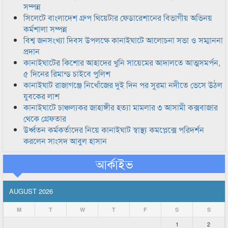
সম্পন্ন
সিলেটে বাংলাদেশ গ্রুপ থিয়েটার ফেডারেশানের বিভাগীয় অভিনয়
কর্মশালা সম্পন্ন
বিশ্ব জনসংখ্যা দিবস উপলক্ষে কানাইঘাটে আলোচনা সভা ও সম্মাননা
প্রদান
কানাইঘাটের কিশোর আহাদের খুনি সায়েমের আদালতে আত্মসমর্পন,
৫ দিনের রিমান্ড চাইবে পুলিশ
কানাইঘাট রাজাগঞ্জে নিখোঁজের দুই দিন পর সুরমা নদীতে ভেসে উঠল
যুবকের লাশ
কানাইঘাটে চাঞ্চল্যকর জাহাঙ্গীর হত্যা মামলার ৩ আসামী কক্সবাজার
থেকে গ্রেফতার
উর্ধ্বতন কর্মকর্তাদের নিয়ে কানাইঘাট স্বাস্থ্য কমপ্লেক্সে পরিদর্শন
করলেন সাংসদ আবুল হাসান
আর্কাইভ
AUGUST 2026
M
T
W
T
F
S
S
1
2