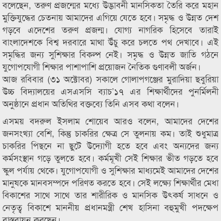
বলেছেন, তরুণ প্রজন্মের মধ্যে উদ্ভাবনী মানসিকতা তৈরি করে মহান
মুক্তিযুদ্ধের চেতনায় আমাদের এগিয়ে যেতে হবে। সমৃদ্ধ ও উন্নত দেশ
গড়বে এদেশের তরুণ প্রজন্ম। যোগ্য নাগরিক হিসেবে তারাই
বাংলাদেশকে বিশ্ব দরবারে মাথা উঁচু করে চলতে পথ দেখাবে। এই
সমৃদ্ধির জন্য সুশিক্ষার বিকল্প নেই। সমৃদ্ধ ও উন্নত জাতি গঠনে
যুগোপযোগী শিক্ষার পাশাপাশি প্রয়োজন নৈতিক গুণাবলী অর্জন।
আজ রবিবার (৩১ অক্টোবর) সকালে গোলাপগঞ্জের মুরাদিয়া ছবুরিয়া
উচ্চ বিদ্যালয়ের এসএসসি ব্যাচ’১৭ এর শিক্ষার্থীদের পুনর্মিলনী
অনুষ্ঠানে প্রধান অতিথির বক্তব্যে তিনি এসব কথা বলেন।
এসময় বদরুল ইসলাম শোয়েব আরও বলেন, আমাদের দেশের
জনসংখ্যা বেশি, কিন্তু চাকরির ক্ষেত্র সে তুলনায় কম। তাই শুধুমাত্র
চাকরির পিছনে না ছুটে উদ্যোগী হতে হবে এবং অন্যদের জন্য
কর্মসংস্থান গড়ে তুলতে হবে। কর্মমূখী সেই শিক্ষার ভীত গড়তে হবে
স্কুল পর্যায় থেকে। যুগোপযোগী ও সুশিক্ষার মাধ্যমেই আমাদের দেশের
মানুষকে মানবসম্পদে পরিণত করতে হবে। সেই লক্ষ্যে শিক্ষার্থীর মেধা
বিকাশের সাথে সাথে তার শারীরিক ও মানসিক উৎকর্ষ সাধনে ও
নেতৃত্ব বিকাশে মাননীয় প্রধানমন্ত্রী শেখ হাসিনা বহুমুখী পদক্ষেপ
বাস্তবায়ন করছেন।