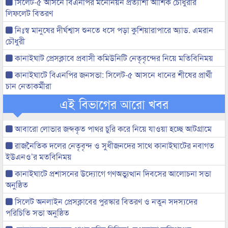
সিলেট-৫ আসনে বিএনপির মনোনয়ন প্রত্যাশী আশিক চৌধুরীর
লিফলেট বিতরণ
নিঃস্ব মানুষের দীর্ঘশ্বাস শুনতে ধসে পড়া কুশিয়ারাপারে অ্যাড. এমরান
চৌধুরী
কানাইঘাট প্রেসক্লাবে প্রবাসী কমিউনিটি নেতৃবৃন্দের নিয়ে মতিবিনিময়
কানাইঘাটে বিএনপির জনসভা: সিলেট-৫ আসনে ধানের শীষের প্রার্থী
চান নেতাকর্মীরা
এই বিভাগের আরো খবর
আবারো লোভার জব্দকৃত পাথর চুরি করে নিয়ে যাওয়া হচ্ছে আটগ্রামে
রাজনৈতিক দলের নেতৃবৃন্দ ও সুধীজনদের সাথে কানাইঘাটের নবাগত
ইউএনও’র মতবিনিময়
কানাইঘাটে প্রশাসনের উদ্যোগে গণঅভ্যুত্থান দিবসের আলোচনা সভা
অনুষ্ঠিত
সিলেট অনলাইন প্রেসক্লাবের পুরস্কার বিতরণ ও নতুন সদস্যদের
পরিচিতি সভা অনুষ্ঠিত