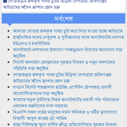
লোভাছড়ার জব্দকৃত পাথর চুরির হিড়িক! বেপরোয়া জকিগঞ্জের
আটগ্রামের অবৈধ ক্রাশার জোন চক্র
সর্বশেষ
আবারো লোভার জব্দকৃত পাথর চুরি করে নিয়ে যাওয়া হচ্ছে আটগ্রামে
রাজনৈতিক দলের নেতৃবৃন্দ ও সুধীজনদের সাথে কানাইঘাটের নবাগত
ইউএনও’র মতবিনিময়
কানাইঘাটে প্রশাসনের উদ্যোগে গণঅভ্যুত্থান দিবসের আলোচনা সভা
অনুষ্ঠিত
সিলেট অনলাইন প্রেসক্লাবের পুরস্কার বিতরণ ও নতুন সদস্যদের
পরিচিতি সভা অনুষ্ঠিত
লোভাছড়ার জব্দকৃত পাথর চুরির হিড়িক! বেপরোয়া জকিগঞ্জের
আটগ্রামের অবৈধ ক্রাশার জোন চক্র
লন্ডনে সিলেট শাহজালাল হাউজিং এস্টেটস (উপশহর) প্রবাসী
অ্যাসোসিয়েশনের সভা অনুষ্ঠিত
কাতারে সড়ক দুর্ঘটনায় নিহত কানাইঘাটের প্রবাসী পাঁচ পরিবারকে
খেলাফত মজলিসের নগদ সহায়তা
বিএনপি সকল ধর্মের মানুষের সমান অধিকার ও ধর্মীয় মুল্যবোধে
বিশ্বাসী: আবুল কাহের চৌ: শামিম
রাজা গিরিশচন্দ্র স্কুলে বার্ষিক ক্রীড়া প্রতিযোগিতার পুরস্কার বিতরণ