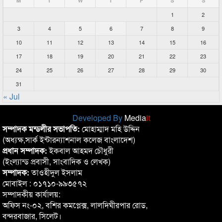
M
T
W
T
F
S
S
1
2
3
4
5
6
7
8
9
10
11
12
13
14
15
16
17
18
19
20
21
22
23
24
25
26
27
28
29
30
31
« Jul
Developed By
Media
it
সম্পাদক মন্ডলীর সভাপতি:
মোহাম্মাদ মহি উদ্দিন
(অধ্যক্ষ,সার্ক ইন্টারন্যাশনাল কলেজ বাংলাদেশ)
প্রধান সম্পাদক:
ইকবাল আহমদ চৌধুরী
(ইংল্যান্ড প্রবাসী, সাংবাদিক ও লেখক)
সম্পাদক:
তাওহীদুল ইসলাম
মোবাইল : ০১৭১০-৯৯৩৫৭২
সম্পাদকীয় কার্যালয়:
অফিস নং-০২, বশির কমপ্লেক্স, লালদিঘীরপার রোড,
বন্দরবাজার, সিলেট।