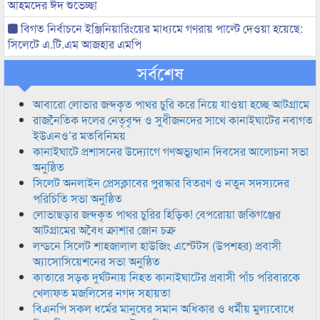
আহমদের ঈদ শুভেচ্ছা
বিগত নির্বাচনে ইঞ্জিনিয়ারিংয়ের মাধ্যমে গণরায় পাল্টে দেওয়া হয়েছে:
সিলেটে এ.টি.এম আজহার এমপি
সর্বশেষ
আবারো লোভার জব্দকৃত পাথর চুরি করে নিয়ে যাওয়া হচ্ছে আটগ্রামে
রাজনৈতিক দলের নেতৃবৃন্দ ও সুধীজনদের সাথে কানাইঘাটের নবাগত
ইউএনও’র মতবিনিময়
কানাইঘাটে প্রশাসনের উদ্যোগে গণঅভ্যুত্থান দিবসের আলোচনা সভা
অনুষ্ঠিত
সিলেট অনলাইন প্রেসক্লাবের পুরস্কার বিতরণ ও নতুন সদস্যদের
পরিচিতি সভা অনুষ্ঠিত
লোভাছড়ার জব্দকৃত পাথর চুরির হিড়িক! বেপরোয়া জকিগঞ্জের
আটগ্রামের অবৈধ ক্রাশার জোন চক্র
লন্ডনে সিলেট শাহজালাল হাউজিং এস্টেটস (উপশহর) প্রবাসী
অ্যাসোসিয়েশনের সভা অনুষ্ঠিত
কাতারে সড়ক দুর্ঘটনায় নিহত কানাইঘাটের প্রবাসী পাঁচ পরিবারকে
খেলাফত মজলিসের নগদ সহায়তা
বিএনপি সকল ধর্মের মানুষের সমান অধিকার ও ধর্মীয় মুল্যবোধে