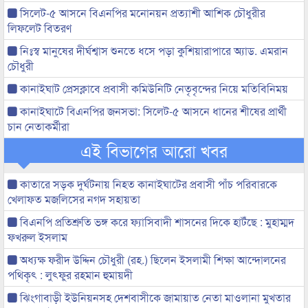
সিলেট-৫ আসনে বিএনপির মনোনয়ন প্রত্যাশী আশিক চৌধুরীর
লিফলেট বিতরণ
নিঃস্ব মানুষের দীর্ঘশ্বাস শুনতে ধসে পড়া কুশিয়ারাপারে অ্যাড. এমরান
চৌধুরী
কানাইঘাট প্রেসক্লাবে প্রবাসী কমিউনিটি নেতৃবৃন্দের নিয়ে মতিবিনিময়
কানাইঘাটে বিএনপির জনসভা: সিলেট-৫ আসনে ধানের শীষের প্রার্থী
চান নেতাকর্মীরা
এই বিভাগের আরো খবর
কাতারে সড়ক দুর্ঘটনায় নিহত কানাইঘাটের প্রবাসী পাঁচ পরিবারকে
খেলাফত মজলিসের নগদ সহায়তা
বিএনপি প্রতিশ্রুতি ভঙ্গ করে ফ্যাসিবাদী শাসনের দিকে হাটঁছে : মুহাম্মদ
ফখরুল ইসলাম
অধ্যক্ষ ফরীদ উদ্দিন চৌধুরী (রহ.) ছিলেন ইসলামী শিক্ষা আন্দোলনের
পথিকৃৎ : লুৎফুর রহমান হুমায়দী
ঝিংগাবাড়ী ইউনিয়নসহ দেশবাসীকে জামায়াত নেতা মাওলানা মুখতার