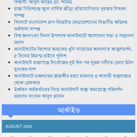
বিশ্বাসী: আবুল কাহের চৌ: শামিম
রাজা গিরিশচন্দ্র স্কুলে বার্ষিক ক্রীড়া প্রতিযোগিতার পুরস্কার বিতরণ
সম্পন্ন
সিলেটে বাংলাদেশ গ্রুপ থিয়েটার ফেডারেশানের বিভাগীয় অভিনয়
কর্মশালা সম্পন্ন
বিশ্ব জনসংখ্যা দিবস উপলক্ষে কানাইঘাটে আলোচনা সভা ও সম্মাননা
প্রদান
কানাইঘাটের কিশোর আহাদের খুনি সায়েমের আদালতে আত্মসমর্পন,
৫ দিনের রিমান্ড চাইবে পুলিশ
কানাইঘাট রাজাগঞ্জে নিখোঁজের দুই দিন পর সুরমা নদীতে ভেসে উঠল
যুবকের লাশ
কানাইঘাটে চাঞ্চল্যকর জাহাঙ্গীর হত্যা মামলার ৩ আসামী কক্সবাজার
থেকে গ্রেফতার
উর্ধ্বতন কর্মকর্তাদের নিয়ে কানাইঘাট স্বাস্থ্য কমপ্লেক্সে পরিদর্শন
করলেন সাংসদ আবুল হাসান
আর্কাইভ
AUGUST 2026