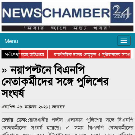
Menu
সর্বশেষ
ে যাওয়া হচ্ছে আটগ্রামে
রাজনৈতিক দলের নেতৃবৃন্দ ও সুধীজনদের সাথে কা
োগিতার পুরস্কার বিতরণ সম্পন্ন
সিলেটে বাংলাদেশ গ্রুপ থিয়েটার ফেডারেশানের বিভ
» নয়াপল্টনে বিএনপি
নেতাকর্মীদের সঙ্গে পুলিশের
সংঘর্ষ
প্রকাশিত: ২৬. অক্টোবর. ২০২১ | মঙ্গলবার
রাজধানীর পল্টন এলাকায় পুলিশের সঙ্গে বিএনপি
চেম্বার ডেস্ক::
নেতাকর্মীদের সংঘর্ষ হয়েছে। এ সময় বিএনপি নেতাকর্মীদের
পুলিশকে লক্ষ্য করে ইটপাটকেল ছুড়তে দেখা যায়। পুলিশও