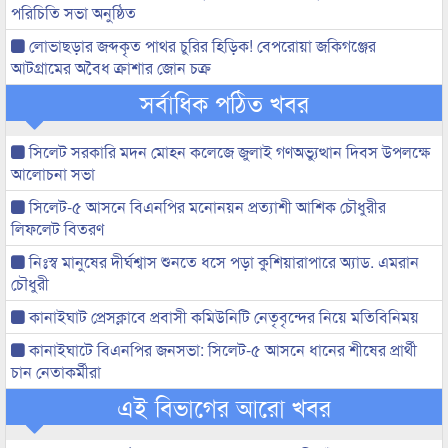
পরিচিতি সভা অনুষ্ঠিত
লোভাছড়ার জব্দকৃত পাথর চুরির হিড়িক! বেপরোয়া জকিগঞ্জের
আটগ্রামের অবৈধ ক্রাশার জোন চক্র
সর্বাধিক পঠিত খবর
সিলেট সরকারি মদন মোহন কলেজে জুলাই গণঅভ্যুত্থান দিবস উপলক্ষে
আলোচনা সভা
সিলেট-৫ আসনে বিএনপির মনোনয়ন প্রত্যাশী আশিক চৌধুরীর
লিফলেট বিতরণ
নিঃস্ব মানুষের দীর্ঘশ্বাস শুনতে ধসে পড়া কুশিয়ারাপারে অ্যাড. এমরান
চৌধুরী
কানাইঘাট প্রেসক্লাবে প্রবাসী কমিউনিটি নেতৃবৃন্দের নিয়ে মতিবিনিময়
কানাইঘাটে বিএনপির জনসভা: সিলেট-৫ আসনে ধানের শীষের প্রার্থী
চান নেতাকর্মীরা
এই বিভাগের আরো খবর