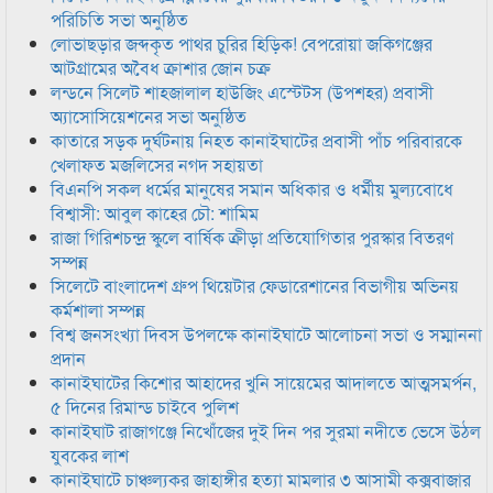
পরিচিতি সভা অনুষ্ঠিত
লোভাছড়ার জব্দকৃত পাথর চুরির হিড়িক! বেপরোয়া জকিগঞ্জের
আটগ্রামের অবৈধ ক্রাশার জোন চক্র
লন্ডনে সিলেট শাহজালাল হাউজিং এস্টেটস (উপশহর) প্রবাসী
অ্যাসোসিয়েশনের সভা অনুষ্ঠিত
কাতারে সড়ক দুর্ঘটনায় নিহত কানাইঘাটের প্রবাসী পাঁচ পরিবারকে
খেলাফত মজলিসের নগদ সহায়তা
বিএনপি সকল ধর্মের মানুষের সমান অধিকার ও ধর্মীয় মুল্যবোধে
বিশ্বাসী: আবুল কাহের চৌ: শামিম
রাজা গিরিশচন্দ্র স্কুলে বার্ষিক ক্রীড়া প্রতিযোগিতার পুরস্কার বিতরণ
সম্পন্ন
সিলেটে বাংলাদেশ গ্রুপ থিয়েটার ফেডারেশানের বিভাগীয় অভিনয়
কর্মশালা সম্পন্ন
বিশ্ব জনসংখ্যা দিবস উপলক্ষে কানাইঘাটে আলোচনা সভা ও সম্মাননা
প্রদান
কানাইঘাটের কিশোর আহাদের খুনি সায়েমের আদালতে আত্মসমর্পন,
৫ দিনের রিমান্ড চাইবে পুলিশ
কানাইঘাট রাজাগঞ্জে নিখোঁজের দুই দিন পর সুরমা নদীতে ভেসে উঠল
যুবকের লাশ
কানাইঘাটে চাঞ্চল্যকর জাহাঙ্গীর হত্যা মামলার ৩ আসামী কক্সবাজার