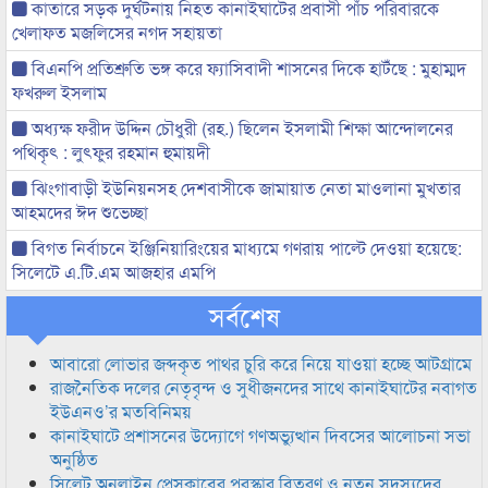
কাতারে সড়ক দুর্ঘটনায় নিহত কানাইঘাটের প্রবাসী পাঁচ পরিবারকে
খেলাফত মজলিসের নগদ সহায়তা
বিএনপি প্রতিশ্রুতি ভঙ্গ করে ফ্যাসিবাদী শাসনের দিকে হাটঁছে : মুহাম্মদ
ফখরুল ইসলাম
অধ্যক্ষ ফরীদ উদ্দিন চৌধুরী (রহ.) ছিলেন ইসলামী শিক্ষা আন্দোলনের
পথিকৃৎ : লুৎফুর রহমান হুমায়দী
ঝিংগাবাড়ী ইউনিয়নসহ দেশবাসীকে জামায়াত নেতা মাওলানা মুখতার
আহমদের ঈদ শুভেচ্ছা
বিগত নির্বাচনে ইঞ্জিনিয়ারিংয়ের মাধ্যমে গণরায় পাল্টে দেওয়া হয়েছে:
সিলেটে এ.টি.এম আজহার এমপি
সর্বশেষ
আবারো লোভার জব্দকৃত পাথর চুরি করে নিয়ে যাওয়া হচ্ছে আটগ্রামে
রাজনৈতিক দলের নেতৃবৃন্দ ও সুধীজনদের সাথে কানাইঘাটের নবাগত
ইউএনও’র মতবিনিময়
কানাইঘাটে প্রশাসনের উদ্যোগে গণঅভ্যুত্থান দিবসের আলোচনা সভা
অনুষ্ঠিত
সিলেট অনলাইন প্রেসক্লাবের পুরস্কার বিতরণ ও নতুন সদস্যদের