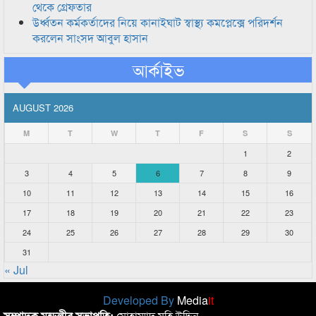
থেকে গ্রেফতার
উর্ধ্বতন কর্মকর্তাদের নিয়ে কানাইঘাট স্বাস্থ্য কমপ্লেক্সে পরিদর্শন
করলেন সাংসদ আবুল হাসান
আর্কাইভ
AUGUST 2026
M
T
W
T
F
S
S
1
2
3
4
5
6
7
8
9
10
11
12
13
14
15
16
17
18
19
20
21
22
23
24
25
26
27
28
29
30
31
« Jul
Developed By
Media
it
সম্পাদক মন্ডলীর সভাপতি:
মোহাম্মাদ মহি উদ্দিন