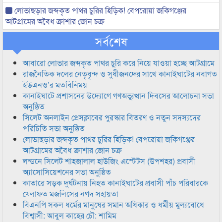
লোভাছড়ার জব্দকৃত পাথর চুরির হিড়িক! বেপরোয়া জকিগঞ্জের
আটগ্রামের অবৈধ ক্রাশার জোন চক্র
সর্বশেষ
আবারো লোভার জব্দকৃত পাথর চুরি করে নিয়ে যাওয়া হচ্ছে আটগ্রামে
রাজনৈতিক দলের নেতৃবৃন্দ ও সুধীজনদের সাথে কানাইঘাটের নবাগত
ইউএনও’র মতবিনিময়
কানাইঘাটে প্রশাসনের উদ্যোগে গণঅভ্যুত্থান দিবসের আলোচনা সভা
অনুষ্ঠিত
সিলেট অনলাইন প্রেসক্লাবের পুরস্কার বিতরণ ও নতুন সদস্যদের
পরিচিতি সভা অনুষ্ঠিত
লোভাছড়ার জব্দকৃত পাথর চুরির হিড়িক! বেপরোয়া জকিগঞ্জের
আটগ্রামের অবৈধ ক্রাশার জোন চক্র
লন্ডনে সিলেট শাহজালাল হাউজিং এস্টেটস (উপশহর) প্রবাসী
অ্যাসোসিয়েশনের সভা অনুষ্ঠিত
কাতারে সড়ক দুর্ঘটনায় নিহত কানাইঘাটের প্রবাসী পাঁচ পরিবারকে
খেলাফত মজলিসের নগদ সহায়তা
বিএনপি সকল ধর্মের মানুষের সমান অধিকার ও ধর্মীয় মুল্যবোধে
বিশ্বাসী: আবুল কাহের চৌ: শামিম