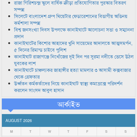
রাজা গিরিশচন্দ্র স্কুলে বার্ষিক ক্রীড়া প্রতিযোগিতার পুরস্কার বিতরণ
সম্পন্ন
সিলেটে বাংলাদেশ গ্রুপ থিয়েটার ফেডারেশানের বিভাগীয় অভিনয়
কর্মশালা সম্পন্ন
বিশ্ব জনসংখ্যা দিবস উপলক্ষে কানাইঘাটে আলোচনা সভা ও সম্মাননা
প্রদান
কানাইঘাটের কিশোর আহাদের খুনি সায়েমের আদালতে আত্মসমর্পন,
৫ দিনের রিমান্ড চাইবে পুলিশ
কানাইঘাট রাজাগঞ্জে নিখোঁজের দুই দিন পর সুরমা নদীতে ভেসে উঠল
যুবকের লাশ
কানাইঘাটে চাঞ্চল্যকর জাহাঙ্গীর হত্যা মামলার ৩ আসামী কক্সবাজার
থেকে গ্রেফতার
উর্ধ্বতন কর্মকর্তাদের নিয়ে কানাইঘাট স্বাস্থ্য কমপ্লেক্সে পরিদর্শন
করলেন সাংসদ আবুল হাসান
আর্কাইভ
AUGUST 2026
M
T
W
T
F
S
S