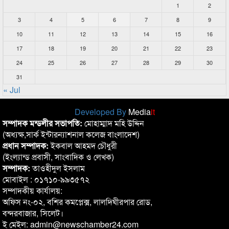
1
2
3
4
5
6
7
8
9
10
11
12
13
14
15
16
17
18
19
20
21
22
23
24
25
26
27
28
29
30
31
« Jul
Developed By
Media
it
সম্পাদক মন্ডলীর সভাপতি:
মোহাম্মাদ মহি উদ্দিন
(অধ্যক্ষ,সার্ক ইন্টারন্যাশনাল কলেজ বাংলাদেশ)
প্রধান সম্পাদক:
ইকবাল আহমদ চৌধুরী
(ইংল্যান্ড প্রবাসী, সাংবাদিক ও লেখক)
সম্পাদক:
তাওহীদুল ইসলাম
মোবাইল : ০১৭১০-৯৯৩৫৭২
সম্পাদকীয় কার্যালয়:
অফিস নং-০২, বশির কমপ্লেক্স, লালদিঘীরপার রোড,
বন্দরবাজার, সিলেট।
ই মেইল: admin@newschamber24.com