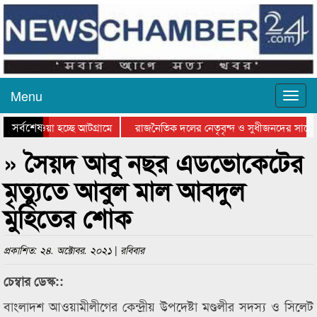
Menu
সর্বশেষ
িয়ে যাওয়া হচ্ছে আটগ্রামে
রাজনৈতিক দলের নেতৃবৃন্দ ও সুধীজনদের সাথে 
তিযোগিতার পুরস্কার বিতরণ সম্পন্ন
সিলেটে বাংলাদেশ গ্রুপ থিয়েটার ফেডারেশানের ব
» সৈয়দ আবু নছর এডভোকেটের
মৃত্যুতে আবুল মাল আবদুল
মুহিতের শোক
প্রকাশিত: ২৪. অক্টোবর. ২০২১ | রবিবার
চেম্বার ডেস্ক::
বাংলাদশ আওয়ামীলীগের কেন্দ্রীয় উপদেষ্টা মণ্ডলীর সদস্য ও সিলেট