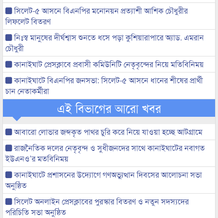
সিলেট-৫ আসনে বিএনপির মনোনয়ন প্রত্যাশী আশিক চৌধুরীর
লিফলেট বিতরণ
নিঃস্ব মানুষের দীর্ঘশ্বাস শুনতে ধসে পড়া কুশিয়ারাপারে অ্যাড. এমরান
চৌধুরী
কানাইঘাট প্রেসক্লাবে প্রবাসী কমিউনিটি নেতৃবৃন্দের নিয়ে মতিবিনিময়
কানাইঘাটে বিএনপির জনসভা: সিলেট-৫ আসনে ধানের শীষের প্রার্থী
চান নেতাকর্মীরা
এই বিভাগের আরো খবর
আবারো লোভার জব্দকৃত পাথর চুরি করে নিয়ে যাওয়া হচ্ছে আটগ্রামে
রাজনৈতিক দলের নেতৃবৃন্দ ও সুধীজনদের সাথে কানাইঘাটের নবাগত
ইউএনও’র মতবিনিময়
কানাইঘাটে প্রশাসনের উদ্যোগে গণঅভ্যুত্থান দিবসের আলোচনা সভা
অনুষ্ঠিত
সিলেট অনলাইন প্রেসক্লাবের পুরস্কার বিতরণ ও নতুন সদস্যদের
পরিচিতি সভা অনুষ্ঠিত