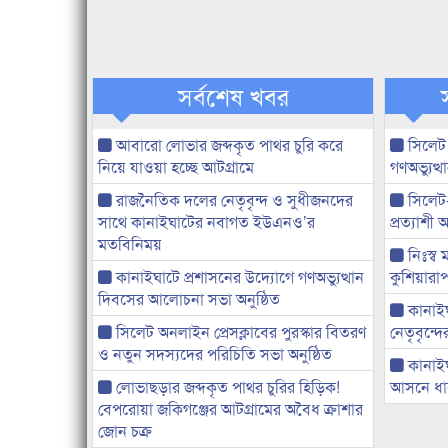
সর্বশেষ খবর
আবারো লোভার জব্দকৃত পাথর চুরি করে
সিলেট
নিয়ে যাওয়া হচ্ছে আটগ্রামে
গণঅভ্যুত
রাজনৈতিক দলের নেতৃবৃন্দ ও সুধীজনদের
সিলেট
সাথে কানাইঘাটের নবাগত ইউএনও’র
প্রত্যাশ
মতবিনিময়
নিঃস্ব 
কানাইঘাটে প্রশাসনের উদ্যোগে গণঅভ্যুত্থান
কুশিয়ারাপ
দিবসের আলোচনা সভা অনুষ্ঠিত
কানাইঘা
সিলেট অনলাইন প্রেসক্লাবের পুরস্কার বিতরণ
নেতৃবৃন্দ
ও নতুন সদস্যদের পরিচিতি সভা অনুষ্ঠিত
কানাই
লোভাছড়ার জব্দকৃত পাথর চুরির হিড়িক!
আসনে ধানে
বেপরোয়া জকিগঞ্জের আটগ্রামের অবৈধ ক্রাশার
জোন চক্র