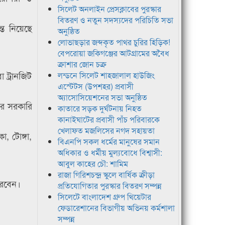
সিলেট অনলাইন প্রেসক্লাবের পুরস্কার
বিতরণ ও নতুন সদস্যদের পরিচিতি সভা
্ত নিয়েছে
অনুষ্ঠিত
লোভাছড়ার জব্দকৃত পাথর চুরির হিড়িক!
বেপরোয়া জকিগঞ্জের আটগ্রামের অবৈধ
ক্রাশার জোন চক্র
 ট্রানজিট
লন্ডনে সিলেট শাহজালাল হাউজিং
এস্টেটস (উপশহর) প্রবাসী
অ্যাসোসিয়েশনের সভা অনুষ্ঠিত
পর সরকারি
কাতারে সড়ক দুর্ঘটনায় নিহত
কানাইঘাটের প্রবাসী পাঁচ পরিবারকে
খেলাফত মজলিসের নগদ সহায়তা
া, টোঙ্গা,
বিএনপি সকল ধর্মের মানুষের সমান
অধিকার ও ধর্মীয় মুল্যবোধে বিশ্বাসী:
আবুল কাহের চৌ: শামিম
রাজা গিরিশচন্দ্র স্কুলে বার্ষিক ক্রীড়া
ারবেন।
প্রতিযোগিতার পুরস্কার বিতরণ সম্পন্ন
সিলেটে বাংলাদেশ গ্রুপ থিয়েটার
ফেডারেশানের বিভাগীয় অভিনয় কর্মশালা
সম্পন্ন