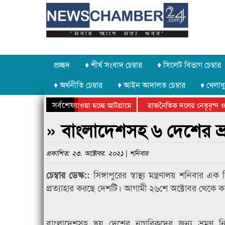
প্রচ্ছদ
♦ শীর্ষ সংবাদ চেম্বার
♦ সিলেট বিভাগ চেম্বার
♦ অর্থনীতি চেম্বার
♦ আইন আদালত চেম্বার
♦ খেলাধু
সর্বশেষ
 পাথর চুরি করে নিয়ে যাওয়া হচ্ছে আটগ্রামে
রাজনৈতিক দলের নেতৃবৃন্দ ও 
 বার্ষিক ক্রীড়া প্রতিযোগিতার পুরস্কার বিতরণ সম্পন্ন
সিলেটে বাংলাদেশ গ্রুপ থিয়ে
» বাংলাদেশসহ ৬ দেশের ভ্রম
প্রকাশিত: ২৩. অক্টোবর. ২০২১ | শনিবার
সিঙ্গাপুরের স্বাস্থ্য মন্ত্রণালয় শনিব
চেম্বার ডেস্ক::
প্রত্যাহার করছে দেশটি। আগামী ২৬শে অক্টোবর থেকে কার্
বাংলাদেশসহ ছয় দেশের নাগরিকদের জন্য ভ্রমণ নিষে