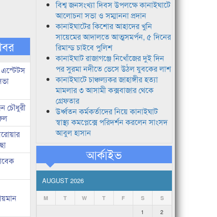
বিশ্ব জনসংখ্যা দিবস উপলক্ষে কানাইঘাটে
আলোচনা সভা ও সম্মাননা প্রদান
কানাইঘাটের কিশোর আহাদের খুনি
সায়েমের আদালতে আত্মসমর্পন, ৫ দিনের
খবর
রিমান্ড চাইবে পুলিশ
কানাইঘাট রাজাগঞ্জে নিখোঁজের দুই দিন
পর সুরমা নদীতে ভেসে উঠল যুবকের লাশ
 এস্টেটস
কানাইঘাটে চাঞ্চল্যকর জাহাঙ্গীর হত্যা
সভা
মামলার ৩ আসামী কক্সবাজার থেকে
গ্রেফতার
ন চৌধুরী
উর্ধ্বতন কর্মকর্তাদের নিয়ে কানাইঘাট
ফিল
স্বাস্থ্য কমপ্লেক্সে পরিদর্শন করলেন সাংসদ
আবুল হাসান
 সরোয়ার
ছা
আর্কাইভ
াবেক
AUGUST 2026
লায়মান
M
T
W
T
F
S
S
1
2