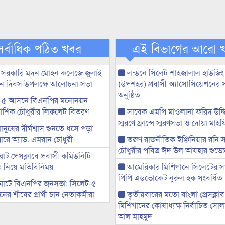
সর্বাধিক পঠিত খবর
এই বিভাগের আরো 
 সরকারি মদন মোহন কলেজে জুলাই
লন্ডনে সিলেট শাহজালাল হাউজিং
্থান দিবস উপলক্ষে আলোচনা সভা
(উপশহর) প্রবাসী অ্যাসোসিয়েশনের 
অনুষ্ঠিত
-৫ আসনে বিএনপির মনোনয়ন
ী আশিক চৌধুরীর লিফলেট বিতরণ
সাবেক এমপি মাওলানা ফরিদ উদ্দি
স্মরণে ফ্রান্সে স্মরণসভা ও দোয়া মাহ
মানুষের দীর্ঘশ্বাস শুনতে ধসে পড়া
ারে অ্যাড. এমরান চৌধুরী
তরুণ রাজনীতিক ইঞ্জিনিয়ার রনি
চৌধুরীর পবিত্র ঈদ উল আযহার শুভেচ্
ট প্রেসক্লাবে প্রবাসী কমিউনিটি
ের নিয়ে মতিবিনিময়
আমেরিকার মিশিগানে সিলেটের স
পিপি এডভোকেট নুরুল হক সংবর্ধিত
ঘাটে বিএনপির জনসভা: সিলেট-৫
র শীষের প্রার্থী চান নেতাকর্মীরা
তৃতীয়বারের মতো বাংলা প্রেসক্লাব
মিশিগানের কোষাধ্যক্ষ নির্বাচিত সো
আল মাহমুদ