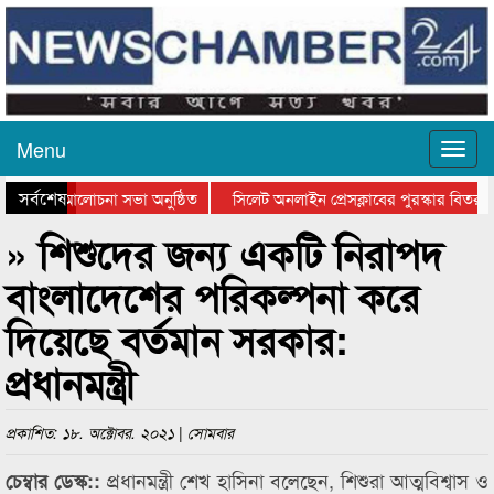
Menu
সর্বশেষ
 দিবসের আলোচনা সভা অনুষ্ঠিত
সিলেট অনলাইন প্রেসক্লাবের পুরস্কার বিতরণ ও 
োচনা সভা ও সম্মাননা প্রদান
কানাইঘাটের কিশোর আহাদের খুনি সায়েমের আদাল
» শিশুদের জন্য একটি নিরাপদ
বাংলাদেশের পরিকল্পনা করে
দিয়েছে বর্তমান সরকার:
প্রধানমন্ত্রী
প্রকাশিত: ১৮. অক্টোবর. ২০২১ | সোমবার
প্রধানমন্ত্রী শেখ হাসিনা বলেছেন, শিশুরা আত্মবিশ্বাস ও
চেম্বার ডেস্ক::