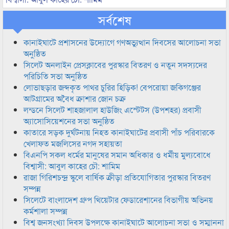
সর্বশেষ
কানাইঘাটে প্রশাসনের উদ্যোগে গণঅভ্যুত্থান দিবসের আলোচনা সভা
অনুষ্ঠিত
সিলেট অনলাইন প্রেসক্লাবের পুরস্কার বিতরণ ও নতুন সদস্যদের
পরিচিতি সভা অনুষ্ঠিত
লোভাছড়ার জব্দকৃত পাথর চুরির হিড়িক! বেপরোয়া জকিগঞ্জের
আটগ্রামের অবৈধ ক্রাশার জোন চক্র
লন্ডনে সিলেট শাহজালাল হাউজিং এস্টেটস (উপশহর) প্রবাসী
অ্যাসোসিয়েশনের সভা অনুষ্ঠিত
কাতারে সড়ক দুর্ঘটনায় নিহত কানাইঘাটের প্রবাসী পাঁচ পরিবারকে
খেলাফত মজলিসের নগদ সহায়তা
বিএনপি সকল ধর্মের মানুষের সমান অধিকার ও ধর্মীয় মুল্যবোধে
বিশ্বাসী: আবুল কাহের চৌ: শামিম
রাজা গিরিশচন্দ্র স্কুলে বার্ষিক ক্রীড়া প্রতিযোগিতার পুরস্কার বিতরণ
সম্পন্ন
সিলেটে বাংলাদেশ গ্রুপ থিয়েটার ফেডারেশানের বিভাগীয় অভিনয়
কর্মশালা সম্পন্ন
বিশ্ব জনসংখ্যা দিবস উপলক্ষে কানাইঘাটে আলোচনা সভা ও সম্মাননা