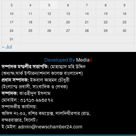
3
4
5
6
7
8
9
10
11
12
13
14
15
16
17
18
19
20
21
22
23
24
25
26
27
28
29
30
31
« Jul
Developed By
Media
it
সম্পাদক মন্ডলীর সভাপতি:
মোহাম্মাদ মহি উদ্দিন
(অধ্যক্ষ,সার্ক ইন্টারন্যাশনাল কলেজ বাংলাদেশ)
প্রধান সম্পাদক:
ইকবাল আহমদ চৌধুরী
(ইংল্যান্ড প্রবাসী, সাংবাদিক ও লেখক)
সম্পাদক:
তাওহীদুল ইসলাম
মোবাইল : ০১৭১০-৯৯৩৫৭২
সম্পাদকীয় কার্যালয়:
অফিস নং-০২, বশির কমপ্লেক্স, লালদিঘীরপার রোড,
বন্দরবাজার, সিলেট।
ই মেইল: admin@newschamber24.com