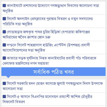
কানাইঘাটে প্রশাসনের উদ্যোগে গণঅভ্যুত্থান দিবসের আলোচনা সভা
অনুষ্ঠিত
সিলেট অনলাইন প্রেসক্লাবের পুরস্কার বিতরণ ও নতুন সদস্যদের
পরিচিতি সভা অনুষ্ঠিত
লোভাছড়ার জব্দকৃত পাথর চুরির হিড়িক! বেপরোয়া জকিগঞ্জের
আটগ্রামের অবৈধ ক্রাশার জোন চক্র
লন্ডনে সিলেট শাহজালাল হাউজিং এস্টেটস (উপশহর) প্রবাসী
অ্যাসোসিয়েশনের সভা অনুষ্ঠিত
কাতারে সড়ক দুর্ঘটনায় নিহত কানাইঘাটের প্রবাসী পাঁচ পরিবারকে
খেলাফত মজলিসের নগদ সহায়তা
সর্বাধিক পঠিত খবর
সিলেট সরকারি মদন মোহন কলেজে জুলাই গণঅভ্যুত্থান দিবস উপলক্ষে
আলোচনা সভা
সিলেট-৫ আসনে বিএনপির মনোনয়ন প্রত্যাশী আশিক চৌধুরীর
লিফলেট বিতরণ