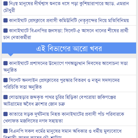
নিঃস্ব মানুষের দীর্ঘশ্বাস শুনতে ধসে পড়া কুশিয়ারাপারে অ্যাড. এমরান
চৌধুরী
কানাইঘাট প্রেসক্লাবে প্রবাসী কমিউনিটি নেতৃবৃন্দের নিয়ে মতিবিনিময়
কানাইঘাটে বিএনপির জনসভা: সিলেট-৫ আসনে ধানের শীষের প্রার্থী
চান নেতাকর্মীরা
এই বিভাগের আরো খবর
কানাইঘাটে প্রশাসনের উদ্যোগে গণঅভ্যুত্থান দিবসের আলোচনা সভা
অনুষ্ঠিত
সিলেট অনলাইন প্রেসক্লাবের পুরস্কার বিতরণ ও নতুন সদস্যদের
পরিচিতি সভা অনুষ্ঠিত
লোভাছড়ার জব্দকৃত পাথর চুরির হিড়িক! বেপরোয়া জকিগঞ্জের
আটগ্রামের অবৈধ ক্রাশার জোন চক্র
কাতারে সড়ক দুর্ঘটনায় নিহত কানাইঘাটের প্রবাসী পাঁচ পরিবারকে
খেলাফত মজলিসের নগদ সহায়তা
বিএনপি সকল ধর্মের মানুষের সমান অধিকার ও ধর্মীয় মুল্যবোধে
বিশ্বাসী: আবুল কাহের চৌ: শামিম