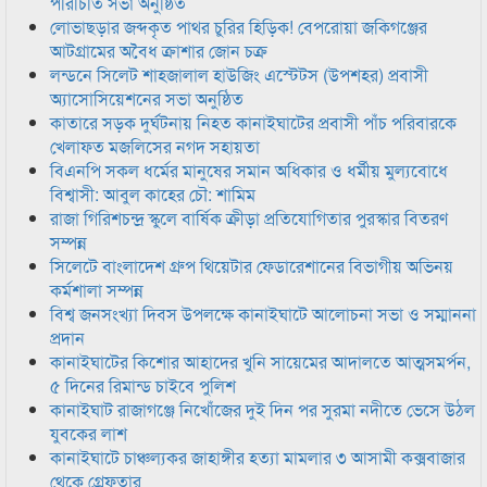
পরিচিতি সভা অনুষ্ঠিত
লোভাছড়ার জব্দকৃত পাথর চুরির হিড়িক! বেপরোয়া জকিগঞ্জের
আটগ্রামের অবৈধ ক্রাশার জোন চক্র
লন্ডনে সিলেট শাহজালাল হাউজিং এস্টেটস (উপশহর) প্রবাসী
অ্যাসোসিয়েশনের সভা অনুষ্ঠিত
কাতারে সড়ক দুর্ঘটনায় নিহত কানাইঘাটের প্রবাসী পাঁচ পরিবারকে
খেলাফত মজলিসের নগদ সহায়তা
বিএনপি সকল ধর্মের মানুষের সমান অধিকার ও ধর্মীয় মুল্যবোধে
বিশ্বাসী: আবুল কাহের চৌ: শামিম
রাজা গিরিশচন্দ্র স্কুলে বার্ষিক ক্রীড়া প্রতিযোগিতার পুরস্কার বিতরণ
সম্পন্ন
সিলেটে বাংলাদেশ গ্রুপ থিয়েটার ফেডারেশানের বিভাগীয় অভিনয়
কর্মশালা সম্পন্ন
বিশ্ব জনসংখ্যা দিবস উপলক্ষে কানাইঘাটে আলোচনা সভা ও সম্মাননা
প্রদান
কানাইঘাটের কিশোর আহাদের খুনি সায়েমের আদালতে আত্মসমর্পন,
৫ দিনের রিমান্ড চাইবে পুলিশ
কানাইঘাট রাজাগঞ্জে নিখোঁজের দুই দিন পর সুরমা নদীতে ভেসে উঠল
যুবকের লাশ
কানাইঘাটে চাঞ্চল্যকর জাহাঙ্গীর হত্যা মামলার ৩ আসামী কক্সবাজার
থেকে গ্রেফতার