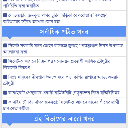
পরিচিতি সভা অনুষ্ঠিত
লোভাছড়ার জব্দকৃত পাথর চুরির হিড়িক! বেপরোয়া জকিগঞ্জের
আটগ্রামের অবৈধ ক্রাশার জোন চক্র
সর্বাধিক পঠিত খবর
সিলেট সরকারি মদন মোহন কলেজে জুলাই গণঅভ্যুত্থান দিবস উপলক্ষে
আলোচনা সভা
সিলেট-৫ আসনে বিএনপির মনোনয়ন প্রত্যাশী আশিক চৌধুরীর
লিফলেট বিতরণ
নিঃস্ব মানুষের দীর্ঘশ্বাস শুনতে ধসে পড়া কুশিয়ারাপারে অ্যাড. এমরান
চৌধুরী
কানাইঘাট প্রেসক্লাবে প্রবাসী কমিউনিটি নেতৃবৃন্দের নিয়ে মতিবিনিময়
কানাইঘাটে বিএনপির জনসভা: সিলেট-৫ আসনে ধানের শীষের প্রার্থী
চান নেতাকর্মীরা
এই বিভাগের আরো খবর