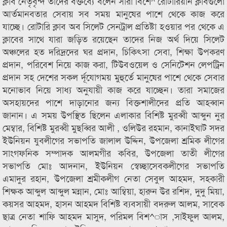
ক্লাব নেতৃবৃন্দ তাদের বক্তব্যে বলেন সারা বিশে^ রোটারিয়ান ক্লাবগুলো
আর্তমানবতার সেবায় সব সময় মানুষের পাশে থেকে কাজ করে
যাচ্ছে। রোটারি ক্লাব অব সিলেট সেনট্রাল প্রতিষ্টা হওয়ার পর থেকে এ
ক্লাবের সাথে যারা জড়িত রয়েছেন তাদের নিজ অর্থ দিয়ে সিলেট
অঞ্চলের হত দরিদ্রদের ঘর প্রদান, চিকিৎসা সেবা, শিক্ষা উপকরণ
প্রদান, পরিবেশ নিয়ে কাজ করা, টিউবওয়েল ও সেনিটেশন লেপট্রিন
প্রদান সহ দেশের সকল র্দূযোগময় মুহুর্তে মানুষের পাশে থেকে সেবার
মনোভাব নিয়ে সাধ্য অনুযায়ী কাজ করে যাচ্ছেন। তারা সমাজের
অসহায়দের পাশে দাড়ানোর জন্য বিক্তশালীদের প্রতি আহব্বান
জানান। এ সময় উপস্থিত ছিলেন এলাকার বিশিষ্ট মুরব্বী আব্দুন নুর
মেম্বার, বিশিষ্ট মুরব্বী মুছব্বির আলী , ওলিউর রহমান, কানাইঘাট সদর
ইউনিয়ন যুবলীগের সভাপতি জালাল উদ্দিন, উপজেলা শ্রমিক লীগের
সাংগফনিক সম্পাদক আলমগীর কবির, উপজেলা তাতী লীগের
সভাপতি মোঃ আদনান, ইউনিয়ন স্বেচ্ছাসেবকলীগের সভাপতি
এমাদুর রহান, উপজেলা শ্রমীকলীগ নেতা সেবুল আহমদ, সহকারী
শিক্ষক আব্দুল আব্দুল মন্নান, মোঃ আম্বিয়া, হারুন উর রশিদ, দুদু মিয়া,
কয়সর আহমদ, হাসন আহমদ বিশিষ্ট ব্যবসায়ী বদরুল আলম, সাবেক
ছাত্র নেতা শাফি আহমদ মাসুদ, পরিমল বিশ^াস ,সাইফুল আলম,