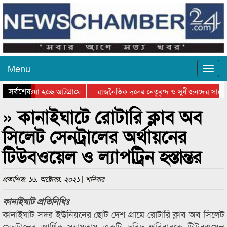
Menu
সর্বশেষ
িয়ে যাওয়া হচ্ছে আটগ্রামে
রাজনৈতিক দলের নেতৃবৃন্দ ও সুধীজনদের সাথে 
িযোগিতার পুরস্কার বিতরণ সম্পন্ন
সিলেটে বাংলাদেশ গ্রুপ থিয়েটার ফেডারেশানের বি
» কানাইঘাটে রোটারি ক্লাব অব
সিলেট সেনট্রালের অর্থায়নের
টিউবওয়েল ও ল্যাপট্রিন হস্তান্তর
প্রকাশিত: ১৬. অক্টোবর. ২০২১ | শনিবার
কানাইঘাট প্রতিনিধিঃ
কানাইঘাট সদর ইউনিয়নের ছোট দেশ গ্রামে রোটারি ক্লাব অব সিলেট
সেনট্রালের আর্থিক সহায়তায় একটি দরিদ্র পরিবারকে টিউবওয়েল