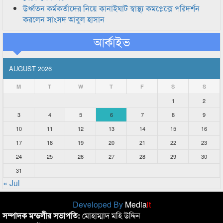
উর্ধ্বতন কর্মকর্তাদের নিয়ে কানাইঘাট স্বাস্থ্য কমপ্লেক্সে পরিদর্শন
করলেন সাংসদ আবুল হাসান
আর্কাইভ
AUGUST 2026
M
T
W
T
F
S
S
1
2
3
4
5
6
7
8
9
10
11
12
13
14
15
16
17
18
19
20
21
22
23
24
25
26
27
28
29
30
31
« Jul
Developed By
Media
it
সম্পাদক মন্ডলীর সভাপতি:
মোহাম্মাদ মহি উদ্দিন