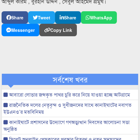
আব্দুল করিম , বুরহান উদ্দিন , সেবুল আহমেদ প্রমুখ।
Share
Tweet
Share
WhatsApp
Messenger
Copy Link
সর্বশেষ খবর
আবারো লোভার জব্দকৃত পাথর চুরি করে নিয়ে যাওয়া হচ্ছে আটগ্রামে
রাজনৈতিক দলের নেতৃবৃন্দ ও সুধীজনদের সাথে কানাইঘাটের নবাগত
ইউএনও’র মতবিনিময়
কানাইঘাটে প্রশাসনের উদ্যোগে গণঅভ্যুত্থান দিবসের আলোচনা সভা
অনুষ্ঠিত
সিলেট অনলাইন প্রেসক্লাবের পুরস্কার বিতরণ ও নতুন সদস্যদের