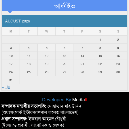
আর্কাইভ
AUGUST 2026
M
T
W
T
F
S
S
1
2
3
4
5
6
7
8
9
10
11
12
13
14
15
16
17
18
19
20
21
22
23
24
25
26
27
28
29
30
31
« Jul
Developed By
Media
it
সম্পাদক মন্ডলীর সভাপতি:
মোহাম্মাদ মহি উদ্দিন
(অধ্যক্ষ,সার্ক ইন্টারন্যাশনাল কলেজ বাংলাদেশ)
প্রধান সম্পাদক:
ইকবাল আহমদ চৌধুরী
(ইংল্যান্ড প্রবাসী, সাংবাদিক ও লেখক)