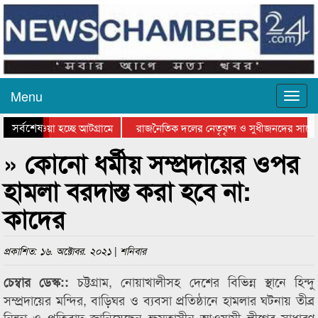
Menu
সর্বশেষ
িয়ে যাওয়া হচ্ছে আটগ্রামে
রাজনৈতিক দলের নেতৃবৃন্দ ও সুধীজনদের সাথে 
তিযোগিতার পুরস্কার বিতরণ সম্পন্ন
সিলেটে বাংলাদেশ গ্রুপ থিয়েটার ফেডারেশানের ব
» কোনো ধর্মীয় সম্প্রদায়ের ওপর
হামলা বরদাস্ত করা হবে না:
কাদের
প্রকাশিত: ১৬. অক্টোবর. ২০২১ | শনিবার
চট্টগ্রাম, নোয়াখালীসহ দেশের বিভিন্ন স্থানে হিন্দু
চেম্বার ডেস্ক::
সম্প্রদায়ের মন্দির, বাড়িঘর ও ব্যবসা প্রতিষ্ঠানে হামলার ঘটনায় তীব্র
নিন্দা ও প্রতিবাদ জানিয়েছেন ক্ষমতাসীন আওয়ামী লীগের সাধারণ