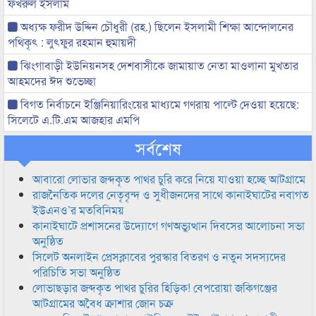
ফখরুল ইসলাম
অধ্যক্ষ ফরীদ উদ্দিন চৌধুরী (রহ.) ছিলেন ইসলামী শিক্ষা আন্দোলনের
পথিকৃৎ : লুৎফুর রহমান হুমায়দী
ঝিংগাবাড়ী ইউনিয়নসহ দেশবাসীকে জামায়াত নেতা মাওলানা মুখতার
আহমদের ঈদ শুভেচ্ছা
বিগত নির্বাচনে ইঞ্জিনিয়ারিংয়ের মাধ্যমে গণরায় পাল্টে দেওয়া হয়েছে:
সিলেটে এ.টি.এম আজহার এমপি
সর্বশেষ
আবারো লোভার জব্দকৃত পাথর চুরি করে নিয়ে যাওয়া হচ্ছে আটগ্রামে
রাজনৈতিক দলের নেতৃবৃন্দ ও সুধীজনদের সাথে কানাইঘাটের নবাগত
ইউএনও’র মতবিনিময়
কানাইঘাটে প্রশাসনের উদ্যোগে গণঅভ্যুত্থান দিবসের আলোচনা সভা
অনুষ্ঠিত
সিলেট অনলাইন প্রেসক্লাবের পুরস্কার বিতরণ ও নতুন সদস্যদের
পরিচিতি সভা অনুষ্ঠিত
লোভাছড়ার জব্দকৃত পাথর চুরির হিড়িক! বেপরোয়া জকিগঞ্জের
আটগ্রামের অবৈধ ক্রাশার জোন চক্র