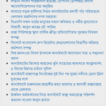
লন্ডনে সিলেট শাহজালাল হাউজিং এস্টেটস (উপশহর) প্রবাসী
অ্যাসোসিয়েশনের সভা অনুষ্ঠিত
কাতারে সড়ক দুর্ঘটনায় নিহত কানাইঘাটের প্রবাসী পাঁচ পরিবারকে
খেলাফত মজলিসের নগদ সহায়তা
বিএনপি সকল ধর্মের মানুষের সমান অধিকার ও ধর্মীয় মুল্যবোধে
বিশ্বাসী: আবুল কাহের চৌ: শামিম
রাজা গিরিশচন্দ্র স্কুলে বার্ষিক ক্রীড়া প্রতিযোগিতার পুরস্কার বিতরণ
সম্পন্ন
সিলেটে বাংলাদেশ গ্রুপ থিয়েটার ফেডারেশানের বিভাগীয় অভিনয়
কর্মশালা সম্পন্ন
বিশ্ব জনসংখ্যা দিবস উপলক্ষে কানাইঘাটে আলোচনা সভা ও সম্মাননা
প্রদান
কানাইঘাটের কিশোর আহাদের খুনি সায়েমের আদালতে আত্মসমর্পন,
৫ দিনের রিমান্ড চাইবে পুলিশ
কানাইঘাট রাজাগঞ্জে নিখোঁজের দুই দিন পর সুরমা নদীতে ভেসে উঠল
যুবকের লাশ
কানাইঘাটে চাঞ্চল্যকর জাহাঙ্গীর হত্যা মামলার ৩ আসামী কক্সবাজার
থেকে গ্রেফতার
উর্ধ্বতন কর্মকর্তাদের নিয়ে কানাইঘাট স্বাস্থ্য কমপ্লেক্সে পরিদর্শন
করলেন সাংসদ আবুল হাসান