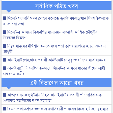
সর্বাধিক পঠিত খবর
সিলেট সরকারি মদন মোহন কলেজে জুলাই গণঅভ্যুত্থান দিবস উপলক্ষে
আলোচনা সভা
সিলেট-৫ আসনে বিএনপির মনোনয়ন প্রত্যাশী আশিক চৌধুরীর
লিফলেট বিতরণ
নিঃস্ব মানুষের দীর্ঘশ্বাস শুনতে ধসে পড়া কুশিয়ারাপারে অ্যাড. এমরান
চৌধুরী
কানাইঘাট প্রেসক্লাবে প্রবাসী কমিউনিটি নেতৃবৃন্দের নিয়ে মতিবিনিময়
কানাইঘাটে বিএনপির জনসভা: সিলেট-৫ আসনে ধানের শীষের প্রার্থী
চান নেতাকর্মীরা
এই বিভাগের আরো খবর
কাতারে সড়ক দুর্ঘটনায় নিহত কানাইঘাটের প্রবাসী পাঁচ পরিবারকে
খেলাফত মজলিসের নগদ সহায়তা
বিএনপি প্রতিশ্রুতি ভঙ্গ করে ফ্যাসিবাদী শাসনের দিকে হাটঁছে : মুহাম্মদ