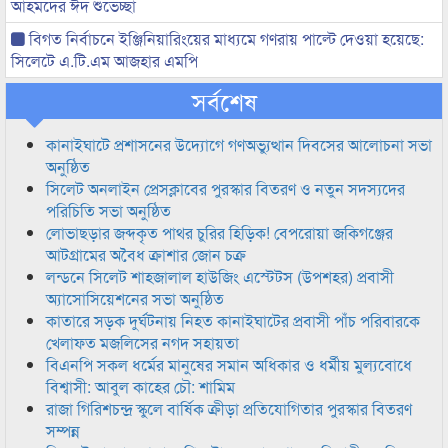
আহমদের ঈদ শুভেচ্ছা
বিগত নির্বাচনে ইঞ্জিনিয়ারিংয়ের মাধ্যমে গণরায় পাল্টে দেওয়া হয়েছে:
সিলেটে এ.টি.এম আজহার এমপি
সর্বশেষ
কানাইঘাটে প্রশাসনের উদ্যোগে গণঅভ্যুত্থান দিবসের আলোচনা সভা
অনুষ্ঠিত
সিলেট অনলাইন প্রেসক্লাবের পুরস্কার বিতরণ ও নতুন সদস্যদের
পরিচিতি সভা অনুষ্ঠিত
লোভাছড়ার জব্দকৃত পাথর চুরির হিড়িক! বেপরোয়া জকিগঞ্জের
আটগ্রামের অবৈধ ক্রাশার জোন চক্র
লন্ডনে সিলেট শাহজালাল হাউজিং এস্টেটস (উপশহর) প্রবাসী
অ্যাসোসিয়েশনের সভা অনুষ্ঠিত
কাতারে সড়ক দুর্ঘটনায় নিহত কানাইঘাটের প্রবাসী পাঁচ পরিবারকে
খেলাফত মজলিসের নগদ সহায়তা
বিএনপি সকল ধর্মের মানুষের সমান অধিকার ও ধর্মীয় মুল্যবোধে
বিশ্বাসী: আবুল কাহের চৌ: শামিম
রাজা গিরিশচন্দ্র স্কুলে বার্ষিক ক্রীড়া প্রতিযোগিতার পুরস্কার বিতরণ
সম্পন্ন