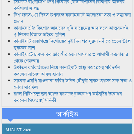
সিলেটে বাংলাদেশ গ্রুপ থিয়েটার ফেডারেশানের বিভাগীয় অভিনয়
কর্মশালা সম্পন্ন
বিশ্ব জনসংখ্যা দিবস উপলক্ষে কানাইঘাটে আলোচনা সভা ও সম্মাননা
প্রদান
কানাইঘাটের কিশোর আহাদের খুনি সায়েমের আদালতে আত্মসমর্পন,
৫ দিনের রিমান্ড চাইবে পুলিশ
কানাইঘাট রাজাগঞ্জে নিখোঁজের দুই দিন পর সুরমা নদীতে ভেসে উঠল
যুবকের লাশ
কানাইঘাটে চাঞ্চল্যকর জাহাঙ্গীর হত্যা মামলার ৩ আসামী কক্সবাজার
থেকে গ্রেফতার
উর্ধ্বতন কর্মকর্তাদের নিয়ে কানাইঘাট স্বাস্থ্য কমপ্লেক্সে পরিদর্শন
করলেন সাংসদ আবুল হাসান
সাবেক এমপি মাওলানা ফরিদ উদ্দিন চৌধুরী স্মরণে ফ্রান্সে স্মরণসভা ও
দোয়া মাহফিল
রাজা গিরিশচন্দ্র স্কুল অ্যান্ড কলেজে বৃক্ষরোপণ কর্মসূচির উদ্বোধন
করলেন মিফতাহ্ সিদ্দিকী
আর্কাইভ
AUGUST 2026