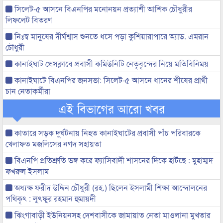
সিলেট-৫ আসনে বিএনপির মনোনয়ন প্রত্যাশী আশিক চৌধুরীর
লিফলেট বিতরণ
নিঃস্ব মানুষের দীর্ঘশ্বাস শুনতে ধসে পড়া কুশিয়ারাপারে অ্যাড. এমরান
চৌধুরী
কানাইঘাট প্রেসক্লাবে প্রবাসী কমিউনিটি নেতৃবৃন্দের নিয়ে মতিবিনিময়
কানাইঘাটে বিএনপির জনসভা: সিলেট-৫ আসনে ধানের শীষের প্রার্থী
চান নেতাকর্মীরা
এই বিভাগের আরো খবর
কাতারে সড়ক দুর্ঘটনায় নিহত কানাইঘাটের প্রবাসী পাঁচ পরিবারকে
খেলাফত মজলিসের নগদ সহায়তা
বিএনপি প্রতিশ্রুতি ভঙ্গ করে ফ্যাসিবাদী শাসনের দিকে হাটঁছে : মুহাম্মদ
ফখরুল ইসলাম
অধ্যক্ষ ফরীদ উদ্দিন চৌধুরী (রহ.) ছিলেন ইসলামী শিক্ষা আন্দোলনের
পথিকৃৎ : লুৎফুর রহমান হুমায়দী
ঝিংগাবাড়ী ইউনিয়নসহ দেশবাসীকে জামায়াত নেতা মাওলানা মুখতার