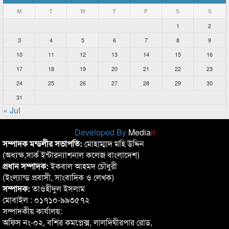
M
T
W
T
F
S
S
1
2
3
4
5
6
7
8
9
10
11
12
13
14
15
16
17
18
19
20
21
22
23
24
25
26
27
28
29
30
31
« Jul
Developed By
Media
it
সম্পাদক মন্ডলীর সভাপতি:
মোহাম্মাদ মহি উদ্দিন
(অধ্যক্ষ,সার্ক ইন্টারন্যাশনাল কলেজ বাংলাদেশ)
প্রধান সম্পাদক:
ইকবাল আহমদ চৌধুরী
(ইংল্যান্ড প্রবাসী, সাংবাদিক ও লেখক)
সম্পাদক:
তাওহীদুল ইসলাম
মোবাইল : ০১৭১০-৯৯৩৫৭২
সম্পাদকীয় কার্যালয়:
অফিস নং-০২, বশির কমপ্লেক্স, লালদিঘীরপার রোড,