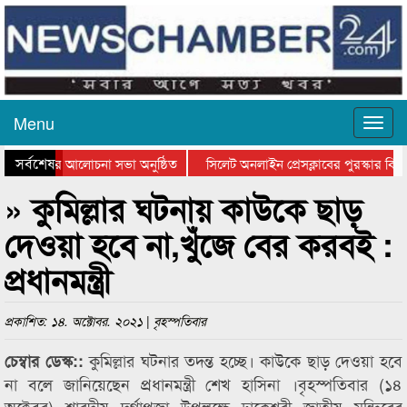
Menu
সর্বশেষ
থান দিবসের আলোচনা সভা অনুষ্ঠিত
সিলেট অনলাইন প্রেসক্লাবের পুরস্কার বিতরণ
 আলোচনা সভা ও সম্মাননা প্রদান
কানাইঘাটের কিশোর আহাদের খুনি সায়েমের আ
» কুমিল্লার ঘটনায় কাউকে ছাড়
দেওয়া হবে না,খুঁজে বের করবই :
প্রধানমন্ত্রী
প্রকাশিত: ১৪. অক্টোবর. ২০২১ | বৃহস্পতিবার
কুমিল্লার ঘটনার তদন্ত হচ্ছে। কাউকে ছাড় দেওয়া হবে
চেম্বার ডেস্ক::
না বলে জানিয়েছেন প্রধানমন্ত্রী শেখ হাসিনা ।বৃহস্পতিবার (১৪
অক্টেবর) শারদীয় দুর্গাপূজা উপলক্ষে ঢাকেশ্বরী জাতীয় মন্দিরের