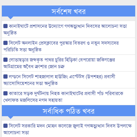
সর্বশেষ খবর
কানাইঘাটে প্রশাসনের উদ্যোগে গণঅভ্যুত্থান দিবসের আলোচনা সভা
অনুষ্ঠিত
সিলেট অনলাইন প্রেসক্লাবের পুরস্কার বিতরণ ও নতুন সদস্যদের
পরিচিতি সভা অনুষ্ঠিত
লোভাছড়ার জব্দকৃত পাথর চুরির হিড়িক! বেপরোয়া জকিগঞ্জের
আটগ্রামের অবৈধ ক্রাশার জোন চক্র
লন্ডনে সিলেট শাহজালাল হাউজিং এস্টেটস (উপশহর) প্রবাসী
অ্যাসোসিয়েশনের সভা অনুষ্ঠিত
কাতারে সড়ক দুর্ঘটনায় নিহত কানাইঘাটের প্রবাসী পাঁচ পরিবারকে
খেলাফত মজলিসের নগদ সহায়তা
সর্বাধিক পঠিত খবর
সিলেট সরকারি মদন মোহন কলেজে জুলাই গণঅভ্যুত্থান দিবস উপলক্ষে
আলোচনা সভা