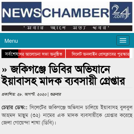
Menu
সর্বশেষ
ুত্থান দিবসের আলোচনা সভা অনুষ্ঠিত
সিলেট অনলাইন প্রেসক্লাবের পুরস্কার বি
টে আলোচনা সভা ও সম্মাননা প্রদান
কানাইঘাটের কিশোর আহাদের খুনি সায়েমের
» জকিগঞ্জে ডিবির অভিযানে
ইয়াবাসহ মাদক ব্যবসায়ী গ্রেপ্তার
প্রকাশিত: ২৮. আগস্ট. ২০২০ | শুক্রবার
সিলেটের জকিগঞ্জে অভিযান চালিয়ে ইয়াবাসহ বুলবুল
চেম্বার ডেস্ক::
আহমদ মাছুম (৩২) নামের এক মাদক ব্যবসায়ীকে গ্রেপ্তার করেছে
জেলা গোয়েন্দা শাখা (ডিবি)।