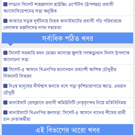
লন্ডনে সিলেট শাহজালাল হাউজিং এস্টেটস (উপশহর) প্রবাসী
অ্যাসোসিয়েশনের সভা অনুষ্ঠিত
কাতারে সড়ক দুর্ঘটনায় নিহত কানাইঘাটের প্রবাসী পাঁচ পরিবারকে
খেলাফত মজলিসের নগদ সহায়তা
সর্বাধিক পঠিত খবর
সিলেট সরকারি মদন মোহন কলেজে জুলাই গণঅভ্যুত্থান দিবস উপলক্ষে
আলোচনা সভা
সিলেট-৫ আসনে বিএনপির মনোনয়ন প্রত্যাশী আশিক চৌধুরীর
লিফলেট বিতরণ
নিঃস্ব মানুষের দীর্ঘশ্বাস শুনতে ধসে পড়া কুশিয়ারাপারে অ্যাড. এমরান
চৌধুরী
কানাইঘাট প্রেসক্লাবে প্রবাসী কমিউনিটি নেতৃবৃন্দের নিয়ে মতিবিনিময়
কানাইঘাটে বিএনপির জনসভা: সিলেট-৫ আসনে ধানের শীষের প্রার্থী
চান নেতাকর্মীরা
এই বিভাগের আরো খবর