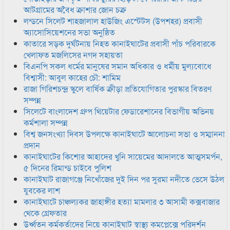
আটগ্রামের অবৈধ ক্রাশার জোন চক্র
লন্ডনে সিলেট শাহজালাল হাউজিং এস্টেটস (উপশহর) প্রবাসী
অ্যাসোসিয়েশনের সভা অনুষ্ঠিত
কাতারে সড়ক দুর্ঘটনায় নিহত কানাইঘাটের প্রবাসী পাঁচ পরিবারকে
খেলাফত মজলিসের নগদ সহায়তা
বিএনপি সকল ধর্মের মানুষের সমান অধিকার ও ধর্মীয় মুল্যবোধে
বিশ্বাসী: আবুল কাহের চৌ: শামিম
রাজা গিরিশচন্দ্র স্কুলে বার্ষিক ক্রীড়া প্রতিযোগিতার পুরস্কার বিতরণ
সম্পন্ন
সিলেটে বাংলাদেশ গ্রুপ থিয়েটার ফেডারেশানের বিভাগীয় অভিনয়
কর্মশালা সম্পন্ন
বিশ্ব জনসংখ্যা দিবস উপলক্ষে কানাইঘাটে আলোচনা সভা ও সম্মাননা
প্রদান
কানাইঘাটের কিশোর আহাদের খুনি সায়েমের আদালতে আত্মসমর্পন,
৫ দিনের রিমান্ড চাইবে পুলিশ
কানাইঘাট রাজাগঞ্জে নিখোঁজের দুই দিন পর সুরমা নদীতে ভেসে উঠল
যুবকের লাশ
কানাইঘাটে চাঞ্চল্যকর জাহাঙ্গীর হত্যা মামলার ৩ আসামী কক্সবাজার
থেকে গ্রেফতার
উর্ধ্বতন কর্মকর্তাদের নিয়ে কানাইঘাট স্বাস্থ্য কমপ্লেক্সে পরিদর্শন