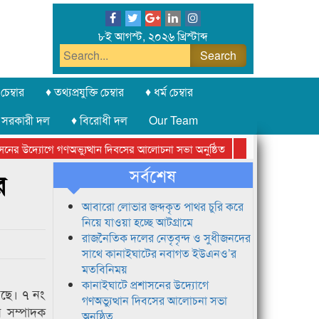
৮ই আগস্ট, ২০২৬ খ্রিস্টাব্দ
চেম্বার
♦ তথ্যপ্রযুক্তি চেম্বার
♦ ধর্ম চেম্বার
 সরকারী দল
♦ বিরোধী দল
Our Team
ের উদ্যোগে গণঅভ্যুত্থান দিবসের আলোচনা সভা অনুষ্ঠিত
সিলেট অনলাইন প্রেসক্
সর্বশেষ
র
আবারো লোভার জব্দকৃত পাথর চুরি করে
নিয়ে যাওয়া হচ্ছে আটগ্রামে
রাজনৈতিক দলের নেতৃবৃন্দ ও সুধীজনদের
সাথে কানাইঘাটের নবাগত ইউএনও’র
মতবিনিময়
কানাইঘাটে প্রশাসনের উদ্যোগে
েছে। ৭ নং
গণঅভ্যুত্থান দিবসের আলোচনা সভা
ন সম্পাদক
অনুষ্ঠিত