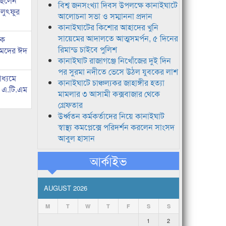
 ছিলেন
বিশ্ব জনসংখ্যা দিবস উপলক্ষে কানাইঘাটে
 লুৎফুর
আলোচনা সভা ও সম্মাননা প্রদান
কানাইঘাটের কিশোর আহাদের খুনি
সায়েমের আদালতে আত্মসমর্পন, ৫ দিনের
কে
রিমান্ড চাইবে পুলিশ
হমদের ঈদ
কানাইঘাট রাজাগঞ্জে নিখোঁজের দুই দিন
পর সুরমা নদীতে ভেসে উঠল যুবকের লাশ
াধ্যমে
কানাইঘাটে চাঞ্চল্যকর জাহাঙ্গীর হত্যা
ে এ.টি.এম
মামলার ৩ আসামী কক্সবাজার থেকে
গ্রেফতার
উর্ধ্বতন কর্মকর্তাদের নিয়ে কানাইঘাট
স্বাস্থ্য কমপ্লেক্সে পরিদর্শন করলেন সাংসদ
আবুল হাসান
আর্কাইভ
AUGUST 2026
M
T
W
T
F
S
S
1
2