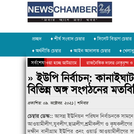
প্রচ্ছদ
♦ শীর্ষ সংবাদ চেম্বার
♦ সিলেট বিভাগ চেম্বার
♦ অর্থনীতি চেম্বার
♦ আইন আদালত চেম্বার
♦ খেলাধু
সর্বশেষ
পাথর চুরি করে নিয়ে যাওয়া হচ্ছে আটগ্রামে
রাজনৈতিক দলের নেতৃবৃন্দ ও স
বার্ষিক ক্রীড়া প্রতিযোগিতার পুরস্কার বিতরণ সম্পন্ন
সিলেটে বাংলাদেশ গ্রুপ থিয়েট
» ইউপি নির্বাচন: কানাইঘা
বিভিন্ন অঙ্গ সংগঠনের মতব
প্রকাশিত: ০৯. অক্টোবর. ২০২১ | শনিবার
আসন্ন ইউনিয়ন পরিষদ নির্বাচনকে সামনে
চেম্বার ডেস্ক::
আওয়ামীলীগ,যুবলীগ,ছাত্রলীগ,শ্রমীকলীগ ও কৃষকলীগের 
দক্ষীন বানীগ্রাম ইউপির ৩নং ওয়ার্ড আওয়ামীলীগের