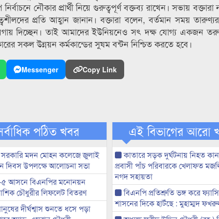
্বাচনে নৌকার প্রার্থী নিয়ে গুরুত্বপূর্ণ বক্তব্য রাখেন। সভায় বক্তারা
ত্বশীলদের প্রতি আহ্বান জানান। বক্তারা বলেন, বর্তমান সময় তারুণ্য
 জায়গায় দিচ্ছেন। তাই আমাদের ইউনিয়নেও সৎ দক্ষ যোগ্য একজন তরুণ প
কারের সকল উন্নয়ন কর্মকান্ডের সুষম বন্টন নিশ্চিত করতে হবে।
Messenger
Copy Link
সর্বাধিক পঠিত খবর
এই বিভাগের আরো 
 সরকারি মদন মোহন কলেজে জুলাই
কাতারে সড়ক দুর্ঘটনায় নিহত কা
্থান দিবস উপলক্ষে আলোচনা সভা
প্রবাসী পাঁচ পরিবারকে খেলাফত মজ
নগদ সহায়তা
-৫ আসনে বিএনপির মনোনয়ন
ী আশিক চৌধুরীর লিফলেট বিতরণ
বিএনপি প্রতিশ্রুতি ভঙ্গ করে ফ্যাস
শাসনের দিকে হাটঁছে : মুহাম্মদ ফখ
মানুষের দীর্ঘশ্বাস শুনতে ধসে পড়া