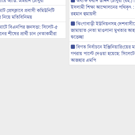
ারে অ্যাড. এমরান চৌধুরী
অধ্যক্ষ ফরীদ উদ্দিন চৌধুরী (রহ.)
ইসলামী শিক্ষা আন্দোলনের পথিকৃৎ :
ট প্রেসক্লাবে প্রবাসী কমিউনিটি
রহমান হুমায়দী
ের নিয়ে মতিবিনিময়
ঝিংগাবাড়ী ইউনিয়নসহ দেশবাসী
ঘাটে বিএনপির জনসভা: সিলেট-৫
জামায়াত নেতা মাওলানা মুখতার আ
র শীষের প্রার্থী চান নেতাকর্মীরা
শুভেচ্ছা
বিগত নির্বাচনে ইঞ্জিনিয়ারিংয়ের ম
গণরায় পাল্টে দেওয়া হয়েছে: সিলেট
আজহার এমপি