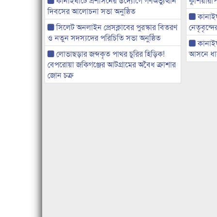
কানাইঘাটে প্রশাসনের উদ্যোগে গণঅভ্যুত্থান
কুশিয়ারাপ
দিবসের আলোচনা সভা অনুষ্ঠিত
কানাইঘা
সিলেট অনলাইন প্রেসক্লাবের পুরস্কার বিতরণ
নেতৃবৃন্দ
ও নতুন সদস্যদের পরিচিতি সভা অনুষ্ঠিত
কানাই
লোভাছড়ার জব্দকৃত পাথর চুরির হিড়িক!
আসনে ধানে
বেপরোয়া জকিগঞ্জের আটগ্রামের অবৈধ ক্রাশার
জোন চক্র