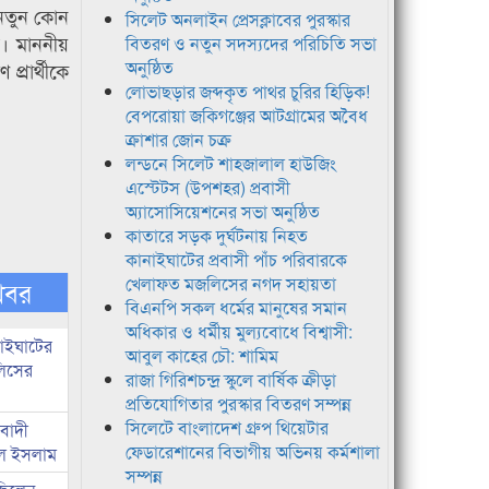
 নতুন কোন
সিলেট অনলাইন প্রেসক্লাবের পুরস্কার
র। মাননীয়
বিতরণ ও নতুন সদস্যদের পরিচিতি সভা
অনুষ্ঠিত
্রার্থীকে
লোভাছড়ার জব্দকৃত পাথর চুরির হিড়িক!
বেপরোয়া জকিগঞ্জের আটগ্রামের অবৈধ
ক্রাশার জোন চক্র
লন্ডনে সিলেট শাহজালাল হাউজিং
এস্টেটস (উপশহর) প্রবাসী
অ্যাসোসিয়েশনের সভা অনুষ্ঠিত
কাতারে সড়ক দুর্ঘটনায় নিহত
কানাইঘাটের প্রবাসী পাঁচ পরিবারকে
খেলাফত মজলিসের নগদ সহায়তা
খবর
বিএনপি সকল ধর্মের মানুষের সমান
অধিকার ও ধর্মীয় মুল্যবোধে বিশ্বাসী:
নাইঘাটের
আবুল কাহের চৌ: শামিম
লিসের
রাজা গিরিশচন্দ্র স্কুলে বার্ষিক ক্রীড়া
প্রতিযোগিতার পুরস্কার বিতরণ সম্পন্ন
সিলেটে বাংলাদেশ গ্রুপ থিয়েটার
িবাদী
ফেডারেশানের বিভাগীয় অভিনয় কর্মশালা
রুল ইসলাম
সম্পন্ন