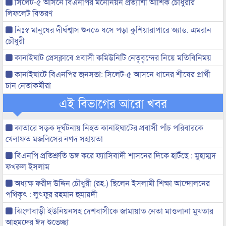
সিলেট-৫ আসনে বিএনপির মনোনয়ন প্রত্যাশী আশিক চৌধুরীর
লিফলেট বিতরণ
নিঃস্ব মানুষের দীর্ঘশ্বাস শুনতে ধসে পড়া কুশিয়ারাপারে অ্যাড. এমরান
চৌধুরী
কানাইঘাট প্রেসক্লাবে প্রবাসী কমিউনিটি নেতৃবৃন্দের নিয়ে মতিবিনিময়
কানাইঘাটে বিএনপির জনসভা: সিলেট-৫ আসনে ধানের শীষের প্রার্থী
চান নেতাকর্মীরা
এই বিভাগের আরো খবর
কাতারে সড়ক দুর্ঘটনায় নিহত কানাইঘাটের প্রবাসী পাঁচ পরিবারকে
খেলাফত মজলিসের নগদ সহায়তা
বিএনপি প্রতিশ্রুতি ভঙ্গ করে ফ্যাসিবাদী শাসনের দিকে হাটঁছে : মুহাম্মদ
ফখরুল ইসলাম
অধ্যক্ষ ফরীদ উদ্দিন চৌধুরী (রহ.) ছিলেন ইসলামী শিক্ষা আন্দোলনের
পথিকৃৎ : লুৎফুর রহমান হুমায়দী
ঝিংগাবাড়ী ইউনিয়নসহ দেশবাসীকে জামায়াত নেতা মাওলানা মুখতার
আহমদের ঈদ শুভেচ্ছা