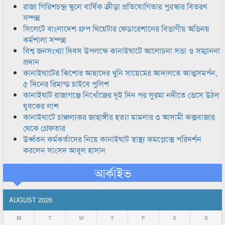
রাজা গিরিশচন্দ্র স্কুলে বার্ষিক ক্রীড়া প্রতিযোগিতার পুরস্কার বিতরণ
সম্পন্ন
সিলেটে বাংলাদেশ গ্রুপ থিয়েটার ফেডারেশানের বিভাগীয় অভিনয়
কর্মশালা সম্পন্ন
বিশ্ব জনসংখ্যা দিবস উপলক্ষে কানাইঘাটে আলোচনা সভা ও সম্মাননা
প্রদান
কানাইঘাটের কিশোর আহাদের খুনি সায়েমের আদালতে আত্মসমর্পন,
৫ দিনের রিমান্ড চাইবে পুলিশ
কানাইঘাট রাজাগঞ্জে নিখোঁজের দুই দিন পর সুরমা নদীতে ভেসে উঠল
যুবকের লাশ
কানাইঘাটে চাঞ্চল্যকর জাহাঙ্গীর হত্যা মামলার ৩ আসামী কক্সবাজার
থেকে গ্রেফতার
উর্ধ্বতন কর্মকর্তাদের নিয়ে কানাইঘাট স্বাস্থ্য কমপ্লেক্সে পরিদর্শন
করলেন সাংসদ আবুল হাসান
আর্কাইভ
AUGUST 2026
M
T
W
T
F
S
S