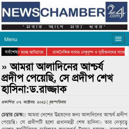
Menu
সর্বশেষ
য়ে যাওয়া হচ্ছে আটগ্রামে
রাজনৈতিক দলের নেতৃবৃন্দ ও সুধীজনদের সাথে ক
যোগিতার পুরস্কার বিতরণ সম্পন্ন
সিলেটে বাংলাদেশ গ্রুপ থিয়েটার ফেডারেশানের বিভ
» আমরা আলাদিনের আশ্চর্য
প্রদীপ পেয়েছি, সে প্রদীপ শেখ
হাসিনা:ড.রাজ্জাক
প্রকাশিত: ০৭. অক্টোবর. ২০২১ | বৃহস্পতিবার
আমরা দেশের উন্নয়নের জন্য আলাদিনের আশ্চর্য প্রদীপ
চেম্বার ডেস্ক::
পেয়েছি। সে প্রদীপটি হলো প্রধানমন্ত্রী শেখ হাসিনা। তার নেতৃত্বে
দেশের অর্থনীতিসহ সর্বক্ষেত্রে অভূতপূর্ব উন্নয়ন হয়েছে। বাংলাদেশ