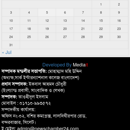
1
2
3
4
5
6
7
8
9
10
11
12
13
14
15
16
17
18
19
20
21
22
23
24
25
26
27
28
29
30
31
« Jul
Developed By
Media
it
সম্পাদক মন্ডলীর সভাপতি:
মোহাম্মাদ মহি উদ্দিন
(অধ্যক্ষ,সার্ক ইন্টারন্যাশনাল কলেজ বাংলাদেশ)
প্রধান সম্পাদক:
ইকবাল আহমদ চৌধুরী
(ইংল্যান্ড প্রবাসী, সাংবাদিক ও লেখক)
সম্পাদক:
তাওহীদুল ইসলাম
মোবাইল : ০১৭১০-৯৯৩৫৭২
সম্পাদকীয় কার্যালয়:
অফিস নং-০২, বশির কমপ্লেক্স, লালদিঘীরপার রোড,
বন্দরবাজার, সিলেট।
ই মেইল: admin@newschamber24.com