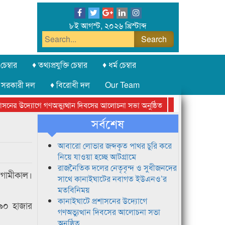
৮ই আগস্ট, ২০২৬ খ্রিস্টাব্দ
চেম্বার
♦ তথ্যপ্রযুক্তি চেম্বার
♦ ধর্ম চেম্বার
 সরকারী দল
♦ বিরোধী দল
Our Team
নের উদ্যোগে গণঅভ্যুত্থান দিবসের আলোচনা সভা অনুষ্ঠিত
সিলেট অনলাইন প্রেস
সর্বশেষ
আবারো লোভার জব্দকৃত পাথর চুরি করে
নিয়ে যাওয়া হচ্ছে আটগ্রামে
রাজনৈতিক দলের নেতৃবৃন্দ ও সুধীজনদের
আগামীকাল।
সাথে কানাইঘাটের নবাগত ইউএনও’র
মতবিনিময়
কানাইঘাটে প্রশাসনের উদ্যোগে
 ৯০ হাজার
গণঅভ্যুত্থান দিবসের আলোচনা সভা
অনুষ্ঠিত