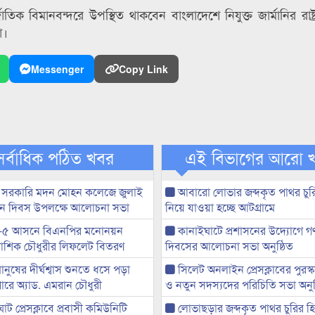
ক বিমানবন্দরে উপস্থিত থাকবেন বাংলাদেশে নিযুক্ত জার্মানির রাষ্ট
া।
Messenger
Copy Link
সর্বাধিক পঠিত খবর
এই বিভাগের আরো 
 সরকারি মদন মোহন কলেজে জুলাই
আবারো লোভার জব্দকৃত পাথর চুর
্থান দিবস উপলক্ষে আলোচনা সভা
নিয়ে যাওয়া হচ্ছে আটগ্রামে
-৫ আসনে বিএনপির মনোনয়ন
কানাইঘাটে প্রশাসনের উদ্যোগে গণঅ
ী আশিক চৌধুরীর লিফলেট বিতরণ
দিবসের আলোচনা সভা অনুষ্ঠিত
মানুষের দীর্ঘশ্বাস শুনতে ধসে পড়া
সিলেট অনলাইন প্রেসক্লাবের পুরস্
ারে অ্যাড. এমরান চৌধুরী
ও নতুন সদস্যদের পরিচিতি সভা অনুষ
ট প্রেসক্লাবে প্রবাসী কমিউনিটি
লোভাছড়ার জব্দকৃত পাথর চুরির হ