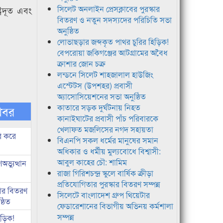
সিলেট অনলাইন প্রেসক্লাবের পুরস্কার
্রদূত এবং
বিতরণ ও নতুন সদস্যদের পরিচিতি সভা
অনুষ্ঠিত
লোভাছড়ার জব্দকৃত পাথর চুরির হিড়িক!
বেপরোয়া জকিগঞ্জের আটগ্রামের অবৈধ
ক্রাশার জোন চক্র
লন্ডনে সিলেট শাহজালাল হাউজিং
এস্টেটস (উপশহর) প্রবাসী
অ্যাসোসিয়েশনের সভা অনুষ্ঠিত
কাতারে সড়ক দুর্ঘটনায় নিহত
খবর
কানাইঘাটের প্রবাসী পাঁচ পরিবারকে
খেলাফত মজলিসের নগদ সহায়তা
ি করে
বিএনপি সকল ধর্মের মানুষের সমান
অধিকার ও ধর্মীয় মুল্যবোধে বিশ্বাসী:
আবুল কাহের চৌ: শামিম
ভ্যুত্থান
রাজা গিরিশচন্দ্র স্কুলে বার্ষিক ক্রীড়া
প্রতিযোগিতার পুরস্কার বিতরণ সম্পন্ন
কার বিতরণ
সিলেটে বাংলাদেশ গ্রুপ থিয়েটার
্ঠিত
ফেডারেশানের বিভাগীয় অভিনয় কর্মশালা
সম্পন্ন
িড়িক!