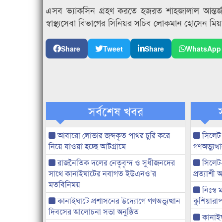
এসব ভ্যাকসিন গ্রহণ করতে হজরত শাহজালাল আন্তর্জাতি
স্বাস্থ্যসেবা বিভাগের সিনিয়র সচিব লোকমান হোসেন মিয়
Share
Tweet
Share
WhatsApp
সর্বশেষ খবর
আবারো লোভার জব্দকৃত পাথর চুরি করে
সিলেট
নিয়ে যাওয়া হচ্ছে আটগ্রামে
গণঅভ্যুত
রাজনৈতিক দলের নেতৃবৃন্দ ও সুধীজনদের
সিলেট
সাথে কানাইঘাটের নবাগত ইউএনও’র
প্রত্যাশ
মতবিনিময়
নিঃস্ব 
কানাইঘাটে প্রশাসনের উদ্যোগে গণঅভ্যুত্থান
কুশিয়ারাপ
দিবসের আলোচনা সভা অনুষ্ঠিত
কানাইঘা