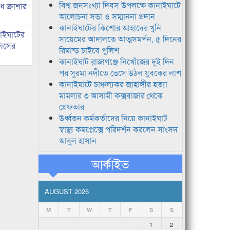
বিশ্ব জনসংখ্যা দিবস উপলক্ষে কানাইঘাটে
 ক্রাশার
আলোচনা সভা ও সম্মাননা প্রদান
কানাইঘাটের কিশোর আহাদের খুনি
নাইঘাটের
সায়েমের আদালতে আত্মসমর্পন, ৫ দিনের
লিসের
রিমান্ড চাইবে পুলিশ
কানাইঘাট রাজাগঞ্জে নিখোঁজের দুই দিন
পর সুরমা নদীতে ভেসে উঠল যুবকের লাশ
কানাইঘাটে চাঞ্চল্যকর জাহাঙ্গীর হত্যা
মামলার ৩ আসামী কক্সবাজার থেকে
গ্রেফতার
উর্ধ্বতন কর্মকর্তাদের নিয়ে কানাইঘাট
স্বাস্থ্য কমপ্লেক্সে পরিদর্শন করলেন সাংসদ
আবুল হাসান
আর্কাইভ
AUGUST 2026
M
T
W
T
F
S
S
1
2