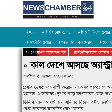
প্রচ্ছদ
♦ শীর্ষ সংবাদ চেম্বার
♦ সিলেট বিভাগ চেম্বার
♦ অর্থনীতি চেম্বার
♦ আইন আদালত চেম্বার
♦ খেলাধু
সর্বশেষ
 পাথর চুরি করে নিয়ে যাওয়া হচ্ছে আটগ্রামে
রাজনৈতিক দলের নেতৃবৃন্দ ও
 বার্ষিক ক্রীড়া প্রতিযোগিতার পুরস্কার বিতরণ সম্পন্ন
সিলেটে বাংলাদেশ গ্রুপ থিয়ে
» কাল দেশে আসছে অ্যাস্ট
প্রকাশিত: ০১. অক্টোবর. ২০২১ | শুক্রবার
প্রাণঘাতী করোনা সংক্রমণ প্রতিরোধে
চেম্বার ডেস্ক::
শুক্রবার (১ অক্টোবর) দুপুরে স্বাস্থ্য মন্ত্রণালয়ের জ্যেষ্
তিনি জানান, আগামীকাল শনিবার বিকেল ৫টায় জার্মান
ডোজ করোনার ভ্যাকসিন দেশে আসবে।