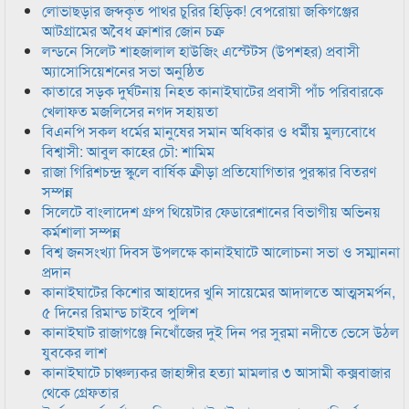
লোভাছড়ার জব্দকৃত পাথর চুরির হিড়িক! বেপরোয়া জকিগঞ্জের
আটগ্রামের অবৈধ ক্রাশার জোন চক্র
লন্ডনে সিলেট শাহজালাল হাউজিং এস্টেটস (উপশহর) প্রবাসী
অ্যাসোসিয়েশনের সভা অনুষ্ঠিত
কাতারে সড়ক দুর্ঘটনায় নিহত কানাইঘাটের প্রবাসী পাঁচ পরিবারকে
খেলাফত মজলিসের নগদ সহায়তা
বিএনপি সকল ধর্মের মানুষের সমান অধিকার ও ধর্মীয় মুল্যবোধে
বিশ্বাসী: আবুল কাহের চৌ: শামিম
রাজা গিরিশচন্দ্র স্কুলে বার্ষিক ক্রীড়া প্রতিযোগিতার পুরস্কার বিতরণ
সম্পন্ন
সিলেটে বাংলাদেশ গ্রুপ থিয়েটার ফেডারেশানের বিভাগীয় অভিনয়
কর্মশালা সম্পন্ন
বিশ্ব জনসংখ্যা দিবস উপলক্ষে কানাইঘাটে আলোচনা সভা ও সম্মাননা
প্রদান
কানাইঘাটের কিশোর আহাদের খুনি সায়েমের আদালতে আত্মসমর্পন,
৫ দিনের রিমান্ড চাইবে পুলিশ
কানাইঘাট রাজাগঞ্জে নিখোঁজের দুই দিন পর সুরমা নদীতে ভেসে উঠল
যুবকের লাশ
কানাইঘাটে চাঞ্চল্যকর জাহাঙ্গীর হত্যা মামলার ৩ আসামী কক্সবাজার
থেকে গ্রেফতার