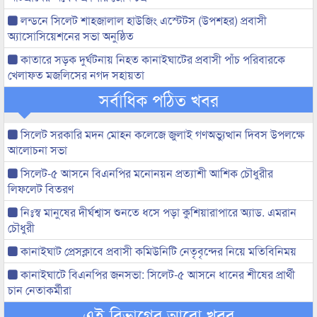
লন্ডনে সিলেট শাহজালাল হাউজিং এস্টেটস (উপশহর) প্রবাসী
অ্যাসোসিয়েশনের সভা অনুষ্ঠিত
কাতারে সড়ক দুর্ঘটনায় নিহত কানাইঘাটের প্রবাসী পাঁচ পরিবারকে
খেলাফত মজলিসের নগদ সহায়তা
সর্বাধিক পঠিত খবর
সিলেট সরকারি মদন মোহন কলেজে জুলাই গণঅভ্যুত্থান দিবস উপলক্ষে
আলোচনা সভা
সিলেট-৫ আসনে বিএনপির মনোনয়ন প্রত্যাশী আশিক চৌধুরীর
লিফলেট বিতরণ
নিঃস্ব মানুষের দীর্ঘশ্বাস শুনতে ধসে পড়া কুশিয়ারাপারে অ্যাড. এমরান
চৌধুরী
কানাইঘাট প্রেসক্লাবে প্রবাসী কমিউনিটি নেতৃবৃন্দের নিয়ে মতিবিনিময়
কানাইঘাটে বিএনপির জনসভা: সিলেট-৫ আসনে ধানের শীষের প্রার্থী
চান নেতাকর্মীরা
এই বিভাগের আরো খবর