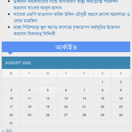
উর্ধ্বতন কর্মকর্তাদের নিয়ে কানাইঘাট স্বাস্থ্য কমপ্লেক্সে পরিদর্শন
করলেন সাংসদ আবুল হাসান
সাবেক এমপি মাওলানা ফরিদ উদ্দিন চৌধুরী স্মরণে ফ্রান্সে স্মরণসভা ও
দোয়া মাহফিল
রাজা গিরিশচন্দ্র স্কুল অ্যান্ড কলেজে বৃক্ষরোপণ কর্মসূচির উদ্বোধন
করলেন মিফতাহ্ সিদ্দিকী
আর্কাইভ
AUGUST 2026
M
T
W
T
F
S
S
1
2
3
4
5
6
7
8
9
10
11
12
13
14
15
16
17
18
19
20
21
22
23
24
25
26
27
28
29
30
31
« Jul