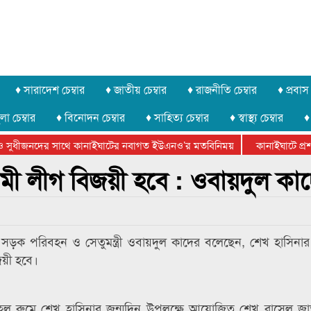
♦ সারাদেশ চেম্বার
♦ জাতীয় চেম্বার
♦ রাজনীতি চেম্বার
♦ প্রবাস 
লা চেম্বার
♦ বিনোদন চেম্বার
♦ সাহিত্য চেম্বার
♦ স্বাস্থ্য চেম্বার
♦
 সুধীজনদের সাথে কানাইঘাটের নবাগত ইউএনও’র মতবিনিময়
কানাইঘাটে প্রশা
েটার ফেডারেশানের বিভাগীয় অভিনয় কর্মশালা সম্পন্ন
মী লীগ বিজয়ী হবে : ওবায়দুল কা
সড়ক পরিবহন ও সেতুমন্ত্রী ওবায়দুল কাদের বলেছেন, শেখ হাসিনা
য়ী হবে।
 হল রুমে শেখ হাসিনার জন্মদিন উপলক্ষে আয়োজিত শেখ রাসেল জাত