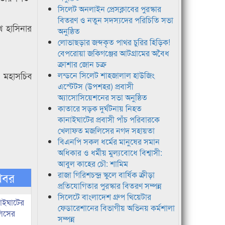
সিলেট অনলাইন প্রেসক্লাবের পুরস্কার
বিতরণ ও নতুন সদস্যদের পরিচিতি সভা
খ হাসিনার
অনুষ্ঠিত
লোভাছড়ার জব্দকৃত পাথর চুরির হিড়িক!
বেপরোয়া জকিগঞ্জের আটগ্রামের অবৈধ
ক্রাশার জোন চক্র
ি মহাসচিব
লন্ডনে সিলেট শাহজালাল হাউজিং
এস্টেটস (উপশহর) প্রবাসী
অ্যাসোসিয়েশনের সভা অনুষ্ঠিত
কাতারে সড়ক দুর্ঘটনায় নিহত
কানাইঘাটের প্রবাসী পাঁচ পরিবারকে
খেলাফত মজলিসের নগদ সহায়তা
বিএনপি সকল ধর্মের মানুষের সমান
অধিকার ও ধর্মীয় মুল্যবোধে বিশ্বাসী:
আবুল কাহের চৌ: শামিম
খবর
রাজা গিরিশচন্দ্র স্কুলে বার্ষিক ক্রীড়া
প্রতিযোগিতার পুরস্কার বিতরণ সম্পন্ন
সিলেটে বাংলাদেশ গ্রুপ থিয়েটার
নাইঘাটের
ফেডারেশানের বিভাগীয় অভিনয় কর্মশালা
লিসের
সম্পন্ন