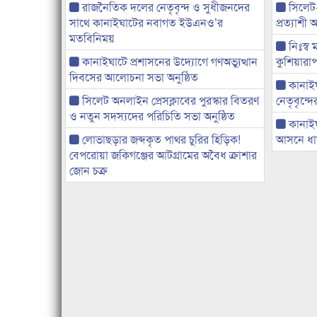
রাজনৈতিক দলের নেতৃবৃন্দ ও সুধীজনদের
সিলেট
সাথে কানাইঘাটের নবাগত ইউএনও’র
প্রত্যাশ
মতবিনিময়
নিঃস্ব 
কানাইঘাটে প্রশাসনের উদ্যোগে গণঅভ্যুত্থান
কুশিয়ারাপ
দিবসের আলোচনা সভা অনুষ্ঠিত
কানাইঘা
সিলেট অনলাইন প্রেসক্লাবের পুরস্কার বিতরণ
নেতৃবৃন্দ
ও নতুন সদস্যদের পরিচিতি সভা অনুষ্ঠিত
কানাই
লোভাছড়ার জব্দকৃত পাথর চুরির হিড়িক!
আসনে ধানে
বেপরোয়া জকিগঞ্জের আটগ্রামের অবৈধ ক্রাশার
জোন চক্র