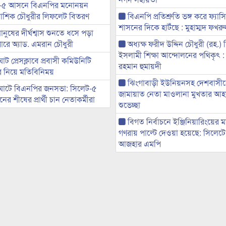
-৫ আসনে বিএনপির মনোনয়ন
ী আশিক চৌধুরীর লিফলেট বিতরণ
বিএনপি প্রতিশ্রুতি ভঙ্গ করে ফ্যাস
শাসনের দিকে হাটঁছে : মুহাম্মদ ফখ
মানুষের দীর্ঘশ্বাস শুনতে ধসে পড়া
ারে অ্যাড. এমরান চৌধুরী
অধ্যক্ষ ফরীদ উদ্দিন চৌধুরী (রহ.)
ইসলামী শিক্ষা আন্দোলনের পথিকৃৎ :
ট প্রেসক্লাবে প্রবাসী কমিউনিটি
রহমান হুমায়দী
ের নিয়ে মতিবিনিময়
ঝিংগাবাড়ী ইউনিয়নসহ দেশবাসী
ঘাটে বিএনপির জনসভা: সিলেট-৫
জামায়াত নেতা মাওলানা মুখতার আ
র শীষের প্রার্থী চান নেতাকর্মীরা
শুভেচ্ছা
বিগত নির্বাচনে ইঞ্জিনিয়ারিংয়ের ম
গণরায় পাল্টে দেওয়া হয়েছে: সিলেট
আজহার এমপি