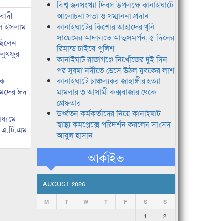
বিশ্ব জনসংখ্যা দিবস উপলক্ষে কানাইঘাটে
িবাদী
আলোচনা সভা ও সম্মাননা প্রদান
রুল ইসলাম
কানাইঘাটের কিশোর আহাদের খুনি
সায়েমের আদালতে আত্মসমর্পন, ৫ দিনের
 ছিলেন
রিমান্ড চাইবে পুলিশ
 লুৎফুর
কানাইঘাট রাজাগঞ্জে নিখোঁজের দুই দিন
পর সুরমা নদীতে ভেসে উঠল যুবকের লাশ
কে
কানাইঘাটে চাঞ্চল্যকর জাহাঙ্গীর হত্যা
হমদের ঈদ
মামলার ৩ আসামী কক্সবাজার থেকে
গ্রেফতার
উর্ধ্বতন কর্মকর্তাদের নিয়ে কানাইঘাট
াধ্যমে
স্বাস্থ্য কমপ্লেক্সে পরিদর্শন করলেন সাংসদ
ে এ.টি.এম
আবুল হাসান
আর্কাইভ
AUGUST 2026
M
T
W
T
F
S
S
1
2