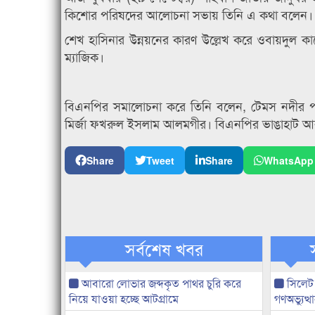
কিশোর পরিষদের আলোচনা সভায় তিনি এ কথা বলেন।
শেখ হাসিনার উন্নয়নের কারণ উল্লেখ করে ওবায়দুল কাদ
ম্যাজিক।
বিএনপির সমালোচনা করে তিনি বলেন, টেমস নদীর পাড
মির্জা ফখরুল ইসলাম আলমগীর। বিএনপির ভাঙাহাট আ
Share
Tweet
Share
WhatsApp
সর্বশেষ খবর
আবারো লোভার জব্দকৃত পাথর চুরি করে
সিলেট
নিয়ে যাওয়া হচ্ছে আটগ্রামে
গণঅভ্যুত