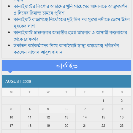
কানাইঘাটের কিশোর আহাদের খুনি সায়েমের আদালতে আত্মসমর্পন,
৫ দিনের রিমান্ড চাইবে পুলিশ
কানাইঘাট রাজাগঞ্জে নিখোঁজের দুই দিন পর সুরমা নদীতে ভেসে উঠল
যুবকের লাশ
কানাইঘাটে চাঞ্চল্যকর জাহাঙ্গীর হত্যা মামলার ৩ আসামী কক্সবাজার
থেকে গ্রেফতার
উর্ধ্বতন কর্মকর্তাদের নিয়ে কানাইঘাট স্বাস্থ্য কমপ্লেক্সে পরিদর্শন
করলেন সাংসদ আবুল হাসান
আর্কাইভ
AUGUST 2026
M
T
W
T
F
S
S
1
2
3
4
5
6
7
8
9
10
11
12
13
14
15
16
17
18
19
20
21
22
23