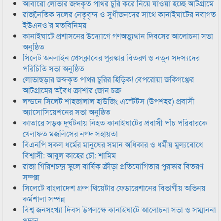
আবারো লোভার জব্দকৃত পাথর চুরি করে নিয়ে যাওয়া হচ্ছে আটগ্রামে
রাজনৈতিক দলের নেতৃবৃন্দ ও সুধীজনদের সাথে কানাইঘাটের নবাগত
ইউএনও’র মতবিনিময়
কানাইঘাটে প্রশাসনের উদ্যোগে গণঅভ্যুত্থান দিবসের আলোচনা সভা
অনুষ্ঠিত
সিলেট অনলাইন প্রেসক্লাবের পুরস্কার বিতরণ ও নতুন সদস্যদের
পরিচিতি সভা অনুষ্ঠিত
লোভাছড়ার জব্দকৃত পাথর চুরির হিড়িক! বেপরোয়া জকিগঞ্জের
আটগ্রামের অবৈধ ক্রাশার জোন চক্র
লন্ডনে সিলেট শাহজালাল হাউজিং এস্টেটস (উপশহর) প্রবাসী
অ্যাসোসিয়েশনের সভা অনুষ্ঠিত
কাতারে সড়ক দুর্ঘটনায় নিহত কানাইঘাটের প্রবাসী পাঁচ পরিবারকে
খেলাফত মজলিসের নগদ সহায়তা
বিএনপি সকল ধর্মের মানুষের সমান অধিকার ও ধর্মীয় মুল্যবোধে
বিশ্বাসী: আবুল কাহের চৌ: শামিম
রাজা গিরিশচন্দ্র স্কুলে বার্ষিক ক্রীড়া প্রতিযোগিতার পুরস্কার বিতরণ
সম্পন্ন
সিলেটে বাংলাদেশ গ্রুপ থিয়েটার ফেডারেশানের বিভাগীয় অভিনয়
কর্মশালা সম্পন্ন
বিশ্ব জনসংখ্যা দিবস উপলক্ষে কানাইঘাটে আলোচনা সভা ও সম্মাননা
প্রদান