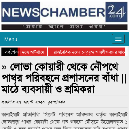
Menu
সর্বশেষ
য়ে যাওয়া হচ্ছে আটগ্রামে
রাজনৈতিক দলের নেতৃবৃন্দ ও সুধীজনদের সাথে ক
যোগিতার পুরস্কার বিতরণ সম্পন্ন
সিলেটে বাংলাদেশ গ্রুপ থিয়েটার ফেডারেশানের বিভ
» লোভা কোয়ারী থেকে নৌপথে
পাথর পরিবহনে প্রশাসনের বাঁধা ||
মাঠে ব্যবসায়ী ও শ্রমিকরা
প্রকাশিত: ২৭. আগস্ট. ২০২০ | বৃহস্পতিবার
কানাইঘাট প্রতিনিধি: সিলেট পরিবেশ অধিদপ্তর কর্তৃক কানাইঘাট
লোভাছড়া পাথর কোয়ারী থেকে গত শুকনো মৌসুমে উত্তোলনকৃত ১
কোটি ৫ লক্ষ ঘনফুট পাথর জব্দ নিয়ে অচলাবস্থা সৃষ্টি হওয়ায় পাথর