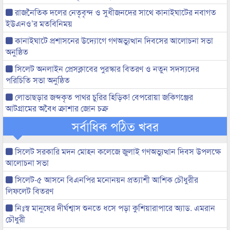
রাজনৈতিক দলের নেতৃবৃন্দ ও সুধীজনদের সাথে কানাইঘাটের নবাগত
ইউএনও’র মতবিনিময়
কানাইঘাটে প্রশাসনের উদ্যোগে গণঅভ্যুত্থান দিবসের আলোচনা সভা
অনুষ্ঠিত
সিলেট অনলাইন প্রেসক্লাবের পুরস্কার বিতরণ ও নতুন সদস্যদের
পরিচিতি সভা অনুষ্ঠিত
লোভাছড়ার জব্দকৃত পাথর চুরির হিড়িক! বেপরোয়া জকিগঞ্জের
আটগ্রামের অবৈধ ক্রাশার জোন চক্র
সর্বাধিক পঠিত খবর
সিলেট সরকারি মদন মোহন কলেজে জুলাই গণঅভ্যুত্থান দিবস উপলক্ষে
আলোচনা সভা
সিলেট-৫ আসনে বিএনপির মনোনয়ন প্রত্যাশী আশিক চৌধুরীর
লিফলেট বিতরণ
নিঃস্ব মানুষের দীর্ঘশ্বাস শুনতে ধসে পড়া কুশিয়ারাপারে অ্যাড. এমরান
চৌধুরী