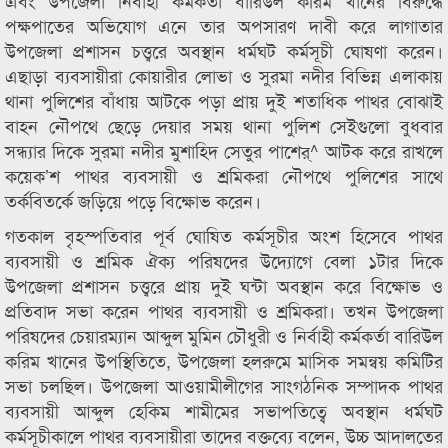
এবং উপজেলা নির্বাহী কর্মকর্তা বারিউল করিম খানের বিরুদ্ধে
পক্ষপাতের অভিযোগ এনে তার অপসারণ দাবী করে লাগাতার
উপজেলা প্রশাসন চত্ত্বরে অবস্থান ধর্মঘট কর্মসূচী ঘোষণা করেন।
এছাড়া ব্যবসায়ীরা কোয়ারীর লোভা ও সুরমা নদীর বিভিন্ন এলাকায়
থানা পুলিশের বাঁধায় আটকে পড়া প্রায় দুই শতাধিক পাথর বোঝাই
বাহন নৌপথে ছেড়ে দেয়ার সময় থানা পুলিশ সেইগুলো বুধবার
সন্ধ্যার দিকে সুরমা নদীর মুশাহিদ সেতুর পাশের্^ আটক করে রাখলে
কয়েক’শ পাথর ব্যবসায়ী ও শ্রমিকরা নৌপথে পুলিশের সাথে
তর্কবিতর্কে জড়িয়ে পড়ে বিক্ষোভ করেন।
গতকাল বৃহস্পতিবার পূর্ব ঘোষিত কর্মসূচীর অংশ হিসেবে পাথর
ব্যবসায়ী ও শ্রমিক ঐক্য পরিষদের উদ্যোগে বেলা ১টার দিকে
উপজেলা প্রশাসন চত্ত্বরে প্রায় দুই ঘন্টা অবস্থান করে বিক্ষোভ ও
প্রতিবাদ সভা করেন পাথর ব্যবসায়ী ও শ্রমিকরা। তখন উপজেলা
পরিষদের চেয়ারম্যান আব্দুল মুমিন চৌধুরী ও নির্বাহী কর্মকর্তা বারিউল
করিম খানের উপস্থিতিতে, উপজেলা হলরুমে মাসিক সমন্বয় কমিটির
সভা চলছিল। উপজেলা আওয়ামীলীগের সাংগঠনিক সম্পাদক পাথর
ব্যবসায়ী আব্দুল হেকিম শামীমের সভাপতিত্বে অবস্থান ধর্মঘট
কর্মসূচীকালে পাথর ব্যবসায়ীরা তাদের বক্তব্যে বলেন, উচ্চ আদালতের