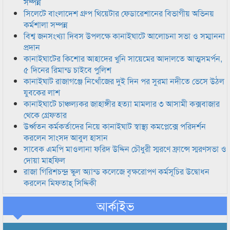
সম্পন্ন
সিলেটে বাংলাদেশ গ্রুপ থিয়েটার ফেডারেশানের বিভাগীয় অভিনয়
কর্মশালা সম্পন্ন
বিশ্ব জনসংখ্যা দিবস উপলক্ষে কানাইঘাটে আলোচনা সভা ও সম্মাননা
প্রদান
কানাইঘাটের কিশোর আহাদের খুনি সায়েমের আদালতে আত্মসমর্পন,
৫ দিনের রিমান্ড চাইবে পুলিশ
কানাইঘাট রাজাগঞ্জে নিখোঁজের দুই দিন পর সুরমা নদীতে ভেসে উঠল
যুবকের লাশ
কানাইঘাটে চাঞ্চল্যকর জাহাঙ্গীর হত্যা মামলার ৩ আসামী কক্সবাজার
থেকে গ্রেফতার
উর্ধ্বতন কর্মকর্তাদের নিয়ে কানাইঘাট স্বাস্থ্য কমপ্লেক্সে পরিদর্শন
করলেন সাংসদ আবুল হাসান
সাবেক এমপি মাওলানা ফরিদ উদ্দিন চৌধুরী স্মরণে ফ্রান্সে স্মরণসভা ও
দোয়া মাহফিল
রাজা গিরিশচন্দ্র স্কুল অ্যান্ড কলেজে বৃক্ষরোপণ কর্মসূচির উদ্বোধন
করলেন মিফতাহ্ সিদ্দিকী
আর্কাইভ