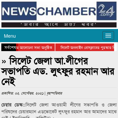
Menu
সর্বশেষ
্থান দিবসের আলোচনা সভা অনুষ্ঠিত
সিলেট অনলাইন প্রেসক্লাবের পুরস্কার বিতর
ে আলোচনা সভা ও সম্মাননা প্রদান
কানাইঘাটের কিশোর আহাদের খুনি সায়েমের 
» সিলেট জেলা আ.লীগের
সভাপতি এড. লুৎফুর রহমান আর
নেই
প্রকাশিত: ০২. সেপ্টেম্বর. ২০২১ | বৃহস্পতিবার
সিলেট জেলা আওয়ামী লীগের সভাপতি ও জেলা
চেম্বার ডেস্ক::
পরিষদের চেয়ারম্যান এডভোকেট লুৎফুর রহমান আর আমাদের মাঝে
নেই ( ইন্নানিল্লাহি….রাজিউন) ।