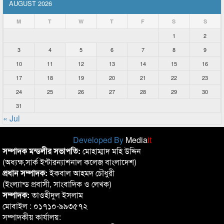
AUGUST 2026
M
T
W
T
F
S
S
1
2
3
4
5
6
7
8
9
10
11
12
13
14
15
16
17
18
19
20
21
22
23
24
25
26
27
28
29
30
31
« Jul
Developed By
Media
it
সম্পাদক মন্ডলীর সভাপতি:
মোহাম্মাদ মহি উদ্দিন
(অধ্যক্ষ,সার্ক ইন্টারন্যাশনাল কলেজ বাংলাদেশ)
প্রধান সম্পাদক:
ইকবাল আহমদ চৌধুরী
(ইংল্যান্ড প্রবাসী, সাংবাদিক ও লেখক)
সম্পাদক:
তাওহীদুল ইসলাম
মোবাইল : ০১৭১০-৯৯৩৫৭২
সম্পাদকীয় কার্যালয়: