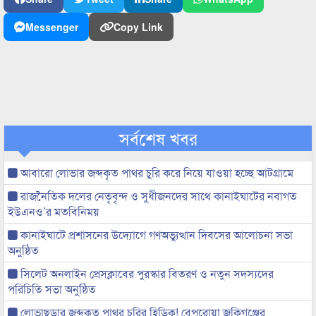
Messenger
Copy Link
সর্বশেষ খবর
আবারো লোভার জব্দকৃত পাথর চুরি করে নিয়ে যাওয়া হচ্ছে আটগ্রামে
রাজনৈতিক দলের নেতৃবৃন্দ ও সুধীজনদের সাথে কানাইঘাটের নবাগত
ইউএনও’র মতবিনিময়
কানাইঘাটে প্রশাসনের উদ্যোগে গণঅভ্যুত্থান দিবসের আলোচনা সভা
অনুষ্ঠিত
সিলেট অনলাইন প্রেসক্লাবের পুরস্কার বিতরণ ও নতুন সদস্যদের
পরিচিতি সভা অনুষ্ঠিত
লোভাছড়ার জব্দকৃত পাথর চুরির হিড়িক! বেপরোয়া জকিগঞ্জের