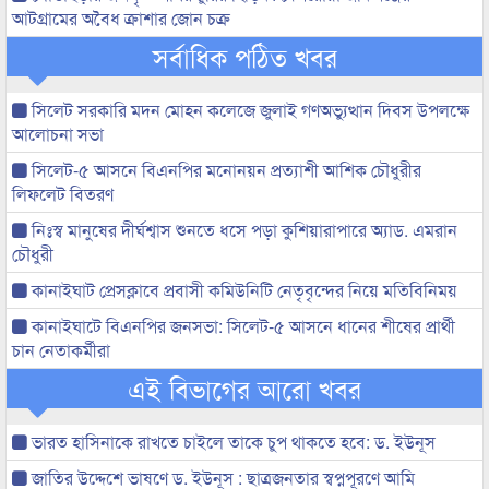
আটগ্রামের অবৈধ ক্রাশার জোন চক্র
সর্বাধিক পঠিত খবর
সিলেট সরকারি মদন মোহন কলেজে জুলাই গণঅভ্যুত্থান দিবস উপলক্ষে
আলোচনা সভা
সিলেট-৫ আসনে বিএনপির মনোনয়ন প্রত্যাশী আশিক চৌধুরীর
লিফলেট বিতরণ
নিঃস্ব মানুষের দীর্ঘশ্বাস শুনতে ধসে পড়া কুশিয়ারাপারে অ্যাড. এমরান
চৌধুরী
কানাইঘাট প্রেসক্লাবে প্রবাসী কমিউনিটি নেতৃবৃন্দের নিয়ে মতিবিনিময়
কানাইঘাটে বিএনপির জনসভা: সিলেট-৫ আসনে ধানের শীষের প্রার্থী
চান নেতাকর্মীরা
এই বিভাগের আরো খবর
ভারত হাসিনাকে রাখতে চাইলে তাকে চুপ থাকতে হবে: ড. ইউনূস
জাতির উদ্দেশে ভাষণে ড. ইউনূস : ছাত্রজনতার স্বপ্নপূরণে আমি