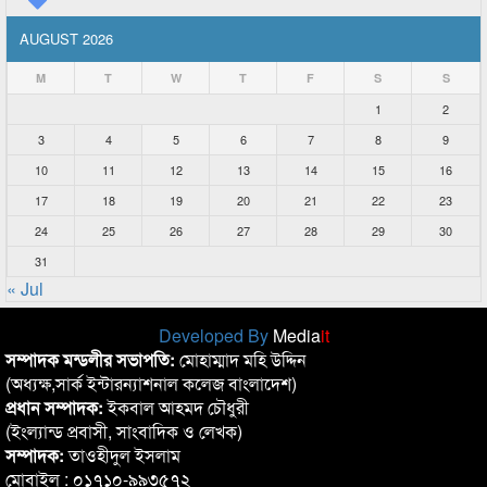
AUGUST 2026
M
T
W
T
F
S
S
1
2
3
4
5
6
7
8
9
10
11
12
13
14
15
16
17
18
19
20
21
22
23
24
25
26
27
28
29
30
31
« Jul
Developed By
Media
it
সম্পাদক মন্ডলীর সভাপতি:
মোহাম্মাদ মহি উদ্দিন
(অধ্যক্ষ,সার্ক ইন্টারন্যাশনাল কলেজ বাংলাদেশ)
প্রধান সম্পাদক:
ইকবাল আহমদ চৌধুরী
(ইংল্যান্ড প্রবাসী, সাংবাদিক ও লেখক)
সম্পাদক:
তাওহীদুল ইসলাম
মোবাইল : ০১৭১০-৯৯৩৫৭২