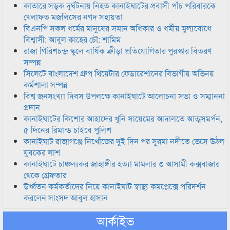
কাতারে সড়ক দুর্ঘটনায় নিহত কানাইঘাটের প্রবাসী পাঁচ পরিবারকে
খেলাফত মজলিসের নগদ সহায়তা
বিএনপি সকল ধর্মের মানুষের সমান অধিকার ও ধর্মীয় মুল্যবোধে
বিশ্বাসী: আবুল কাহের চৌ: শামিম
রাজা গিরিশচন্দ্র স্কুলে বার্ষিক ক্রীড়া প্রতিযোগিতার পুরস্কার বিতরণ
সম্পন্ন
সিলেটে বাংলাদেশ গ্রুপ থিয়েটার ফেডারেশানের বিভাগীয় অভিনয়
কর্মশালা সম্পন্ন
বিশ্ব জনসংখ্যা দিবস উপলক্ষে কানাইঘাটে আলোচনা সভা ও সম্মাননা
প্রদান
কানাইঘাটের কিশোর আহাদের খুনি সায়েমের আদালতে আত্মসমর্পন,
৫ দিনের রিমান্ড চাইবে পুলিশ
কানাইঘাট রাজাগঞ্জে নিখোঁজের দুই দিন পর সুরমা নদীতে ভেসে উঠল
যুবকের লাশ
কানাইঘাটে চাঞ্চল্যকর জাহাঙ্গীর হত্যা মামলার ৩ আসামী কক্সবাজার
থেকে গ্রেফতার
উর্ধ্বতন কর্মকর্তাদের নিয়ে কানাইঘাট স্বাস্থ্য কমপ্লেক্সে পরিদর্শন
করলেন সাংসদ আবুল হাসান
আর্কাইভ