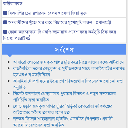
অঙ্গীকারবদ্ধ
বিএনপির চেয়ারপারসন বেগম খালেদা জিয়া মুক্ত
অপরাধীদের খুঁজে বের করে বিচারের মুখোমুখি করুন : প্রধানমন্ত্রী
কোটা আন্দোলনে বিএনপি-জামায়াত প্রবেশ করে কর্মসূচি ঠিক করে
দিচ্ছে: পররাষ্ট্রমন্ত্রী
সর্বশেষ
আবারো লোভার জব্দকৃত পাথর চুরি করে নিয়ে যাওয়া হচ্ছে আটগ্রামে
রাজনৈতিক দলের নেতৃবৃন্দ ও সুধীজনদের সাথে কানাইঘাটের নবাগত
ইউএনও’র মতবিনিময়
কানাইঘাটে প্রশাসনের উদ্যোগে গণঅভ্যুত্থান দিবসের আলোচনা সভা
অনুষ্ঠিত
সিলেট অনলাইন প্রেসক্লাবের পুরস্কার বিতরণ ও নতুন সদস্যদের
পরিচিতি সভা অনুষ্ঠিত
লোভাছড়ার জব্দকৃত পাথর চুরির হিড়িক! বেপরোয়া জকিগঞ্জের
আটগ্রামের অবৈধ ক্রাশার জোন চক্র
লন্ডনে সিলেট শাহজালাল হাউজিং এস্টেটস (উপশহর) প্রবাসী
অ্যাসোসিয়েশনের সভা অনুষ্ঠিত