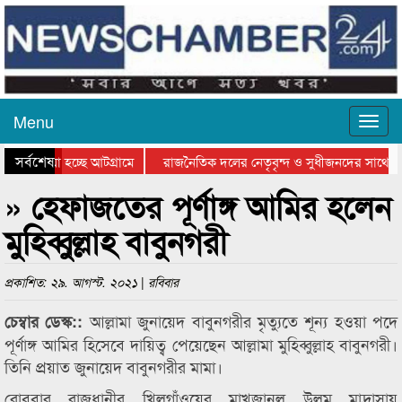
Menu
সর্বশেষ
ে যাওয়া হচ্ছে আটগ্রামে
রাজনৈতিক দলের নেতৃবৃন্দ ও সুধীজনদের সাথে কা
যোগিতার পুরস্কার বিতরণ সম্পন্ন
সিলেটে বাংলাদেশ গ্রুপ থিয়েটার ফেডারেশানের বিভ
» হেফাজতের পূর্ণাঙ্গ আমির হলেন
মুহিব্বুল্লাহ বাবুনগরী
প্রকাশিত: ২৯. আগস্ট. ২০২১ | রবিবার
আল্লামা জুনায়েদ বাবুনগরীর মৃত্যুতে শূন্য হওয়া পদে
চেম্বার ডেস্ক::
পূর্ণাঙ্গ আমির হিসেবে দায়িত্ব পেয়েছেন আল্লামা মুহিব্বুল্লাহ বাবুনগরী।
তিনি প্রয়াত জুনায়েদ বাবুনগরীর মামা।
রোববার রাজধানীর খিলগাঁওয়ের মাখজানুল উলুম মাদ্রাসায়