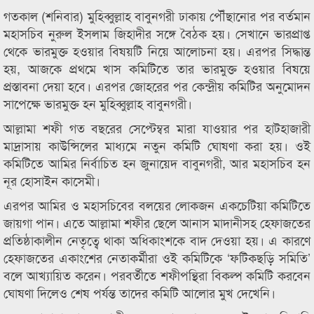
গতকাল (শনিবার) মুহিব্বুল্লাহ বাবুনগরী ঢাকায় পৌঁছানোর পর বর্তমান
মহাসচিব নুরুল ইসলাম জিহাদীর সঙ্গে বৈঠক হয়। সেখানে ভারপ্রাপ্ত
থেকে ভারমুক্ত হওয়ার বিষয়টি নিয়ে আলোচনা হয়। এরপর সিদ্ধান্ত
হয়, আজকে প্রথমে খাস কমিটিতে তার ভারমুক্ত হওয়ার বিষয়ে
প্রস্তাবনা দেয়া হবে। এরপর জোহরের পর কেন্দ্রীয় কমিটির অনুমোদন
সাপেক্ষে ভারমুক্ত হন মুহিব্বুল্লাহ বাবুনগরী।
আল্লামা শফী গত বছরের সেপ্টেম্বর মারা যাওয়ার পর হাটহাজারী
মাদ্রাসায় কাউন্সিলের মাধ্যমে নতুন কমিটি ঘোষণা করা হয়। ওই
কমিটিতে আমির নির্বাচিত হন জুনায়েদ বাবুনগরী, আর মহাসচিব হন
নূর হোসাইন কাসেমী।
এরপর আমির ও মহাসচিবের বলয়ের লোকজন একচেটিয়া কমিটিতে
জায়গা পান। এতে আল্লামা শফীর ছেলে আনাস মাদানীসহ হেফাজতের
প্রতিষ্ঠাকালীন নেতৃত্বে থাকা অধিকাংশকে বাদ দেওয়া হয়। এ কারণে
হেফাজতের একাংশের নেতাকর্মীরা ওই কমিটিকে ‘ফটিকছড়ি সমিতি’
বলে আখ্যায়িত করেন। পরবর্তীতে শফীপন্থিরা বিকল্প কমিটি করবেন
ঘোষণা দিলেও শেষ পর্যন্ত তাদের কমিটি আলোর মুখ দেখেনি।