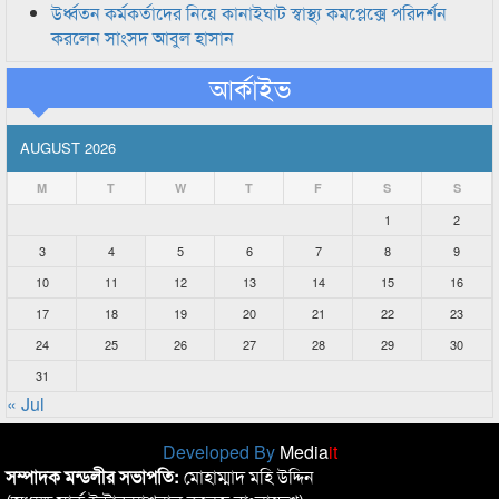
উর্ধ্বতন কর্মকর্তাদের নিয়ে কানাইঘাট স্বাস্থ্য কমপ্লেক্সে পরিদর্শন
করলেন সাংসদ আবুল হাসান
আর্কাইভ
AUGUST 2026
M
T
W
T
F
S
S
1
2
3
4
5
6
7
8
9
10
11
12
13
14
15
16
17
18
19
20
21
22
23
24
25
26
27
28
29
30
31
« Jul
Developed By
Media
it
সম্পাদক মন্ডলীর সভাপতি:
মোহাম্মাদ মহি উদ্দিন