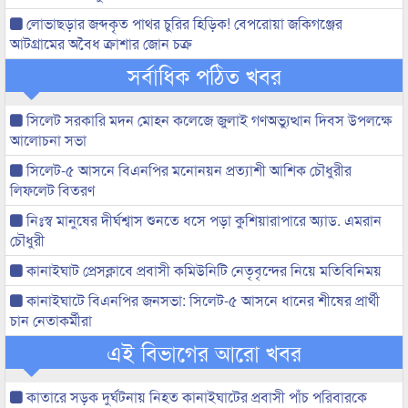
লোভাছড়ার জব্দকৃত পাথর চুরির হিড়িক! বেপরোয়া জকিগঞ্জের
আটগ্রামের অবৈধ ক্রাশার জোন চক্র
সর্বাধিক পঠিত খবর
সিলেট সরকারি মদন মোহন কলেজে জুলাই গণঅভ্যুত্থান দিবস উপলক্ষে
আলোচনা সভা
সিলেট-৫ আসনে বিএনপির মনোনয়ন প্রত্যাশী আশিক চৌধুরীর
লিফলেট বিতরণ
নিঃস্ব মানুষের দীর্ঘশ্বাস শুনতে ধসে পড়া কুশিয়ারাপারে অ্যাড. এমরান
চৌধুরী
কানাইঘাট প্রেসক্লাবে প্রবাসী কমিউনিটি নেতৃবৃন্দের নিয়ে মতিবিনিময়
কানাইঘাটে বিএনপির জনসভা: সিলেট-৫ আসনে ধানের শীষের প্রার্থী
চান নেতাকর্মীরা
এই বিভাগের আরো খবর
কাতারে সড়ক দুর্ঘটনায় নিহত কানাইঘাটের প্রবাসী পাঁচ পরিবারকে