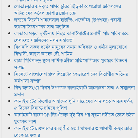
লোভাছড়ার জব্দকৃত পাথর চুরির হিড়িক! বেপরোয়া জকিগঞ্জের
আটগ্রামের অবৈধ ক্রাশার জোন চক্র
লন্ডনে সিলেট শাহজালাল হাউজিং এস্টেটস (উপশহর) প্রবাসী
অ্যাসোসিয়েশনের সভা অনুষ্ঠিত
কাতারে সড়ক দুর্ঘটনায় নিহত কানাইঘাটের প্রবাসী পাঁচ পরিবারকে
খেলাফত মজলিসের নগদ সহায়তা
বিএনপি সকল ধর্মের মানুষের সমান অধিকার ও ধর্মীয় মুল্যবোধে
বিশ্বাসী: আবুল কাহের চৌ: শামিম
রাজা গিরিশচন্দ্র স্কুলে বার্ষিক ক্রীড়া প্রতিযোগিতার পুরস্কার বিতরণ
সম্পন্ন
সিলেটে বাংলাদেশ গ্রুপ থিয়েটার ফেডারেশানের বিভাগীয় অভিনয়
কর্মশালা সম্পন্ন
বিশ্ব জনসংখ্যা দিবস উপলক্ষে কানাইঘাটে আলোচনা সভা ও সম্মাননা
প্রদান
কানাইঘাটের কিশোর আহাদের খুনি সায়েমের আদালতে আত্মসমর্পন,
৫ দিনের রিমান্ড চাইবে পুলিশ
কানাইঘাট রাজাগঞ্জে নিখোঁজের দুই দিন পর সুরমা নদীতে ভেসে উঠল
যুবকের লাশ
কানাইঘাটে চাঞ্চল্যকর জাহাঙ্গীর হত্যা মামলার ৩ আসামী কক্সবাজার
থেকে গ্রেফতার