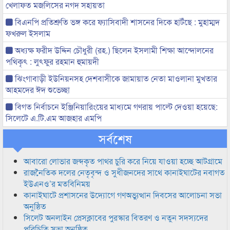
খেলাফত মজলিসের নগদ সহায়তা
বিএনপি প্রতিশ্রুতি ভঙ্গ করে ফ্যাসিবাদী শাসনের দিকে হাটঁছে : মুহাম্মদ
ফখরুল ইসলাম
অধ্যক্ষ ফরীদ উদ্দিন চৌধুরী (রহ.) ছিলেন ইসলামী শিক্ষা আন্দোলনের
পথিকৃৎ : লুৎফুর রহমান হুমায়দী
ঝিংগাবাড়ী ইউনিয়নসহ দেশবাসীকে জামায়াত নেতা মাওলানা মুখতার
আহমদের ঈদ শুভেচ্ছা
বিগত নির্বাচনে ইঞ্জিনিয়ারিংয়ের মাধ্যমে গণরায় পাল্টে দেওয়া হয়েছে:
সিলেটে এ.টি.এম আজহার এমপি
সর্বশেষ
আবারো লোভার জব্দকৃত পাথর চুরি করে নিয়ে যাওয়া হচ্ছে আটগ্রামে
রাজনৈতিক দলের নেতৃবৃন্দ ও সুধীজনদের সাথে কানাইঘাটের নবাগত
ইউএনও’র মতবিনিময়
কানাইঘাটে প্রশাসনের উদ্যোগে গণঅভ্যুত্থান দিবসের আলোচনা সভা
অনুষ্ঠিত
সিলেট অনলাইন প্রেসক্লাবের পুরস্কার বিতরণ ও নতুন সদস্যদের
পরিচিতি সভা অনুষ্ঠিত