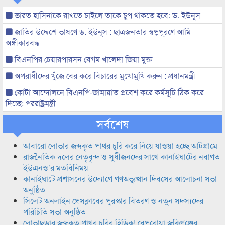
ভারত হাসিনাকে রাখতে চাইলে তাকে চুপ থাকতে হবে: ড. ইউনূস
জাতির উদ্দেশে ভাষণে ড. ইউনূস : ছাত্রজনতার স্বপ্নপূরণে আমি
অঙ্গীকারবদ্ধ
বিএনপির চেয়ারপারসন বেগম খালেদা জিয়া মুক্ত
অপরাধীদের খুঁজে বের করে বিচারের মুখোমুখি করুন : প্রধানমন্ত্রী
কোটা আন্দোলনে বিএনপি-জামায়াত প্রবেশ করে কর্মসূচি ঠিক করে
দিচ্ছে: পররাষ্ট্রমন্ত্রী
সর্বশেষ
আবারো লোভার জব্দকৃত পাথর চুরি করে নিয়ে যাওয়া হচ্ছে আটগ্রামে
রাজনৈতিক দলের নেতৃবৃন্দ ও সুধীজনদের সাথে কানাইঘাটের নবাগত
ইউএনও’র মতবিনিময়
কানাইঘাটে প্রশাসনের উদ্যোগে গণঅভ্যুত্থান দিবসের আলোচনা সভা
অনুষ্ঠিত
সিলেট অনলাইন প্রেসক্লাবের পুরস্কার বিতরণ ও নতুন সদস্যদের
পরিচিতি সভা অনুষ্ঠিত
লোভাছড়ার জব্দকৃত পাথর চুরির হিড়িক! বেপরোয়া জকিগঞ্জের