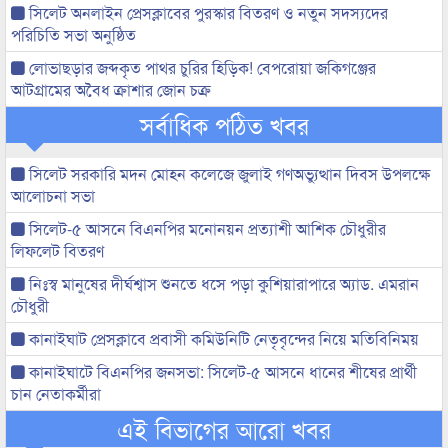
সিলেট অনলাইন প্রেসক্লাবের পুরস্কার বিতরণ ও নতুন সদস্যদের
পরিচিতি সভা অনুষ্ঠিত
লোভাছড়ার জব্দকৃত পাথর চুরির হিড়িক! বেপরোয়া জকিগঞ্জের
আটগ্রামের অবৈধ ক্রাশার জোন চক্র
সর্বাধিক পঠিত খবর
সিলেট সরকারি মদন মোহন কলেজে জুলাই গণঅভ্যুত্থান দিবস উপলক্ষে
আলোচনা সভা
সিলেট-৫ আসনে বিএনপির মনোনয়ন প্রত্যাশী আশিক চৌধুরীর
লিফলেট বিতরণ
নিঃস্ব মানুষের দীর্ঘশ্বাস শুনতে ধসে পড়া কুশিয়ারাপারে অ্যাড. এমরান
চৌধুরী
কানাইঘাট প্রেসক্লাবে প্রবাসী কমিউনিটি নেতৃবৃন্দের নিয়ে মতিবিনিময়
কানাইঘাটে বিএনপির জনসভা: সিলেট-৫ আসনে ধানের শীষের প্রার্থী
চান নেতাকর্মীরা
এই বিভাগের আরো খবর