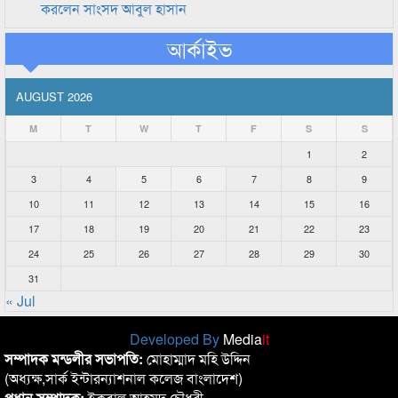
করলেন সাংসদ আবুল হাসান
আর্কাইভ
AUGUST 2026
M
T
W
T
F
S
S
1
2
3
4
5
6
7
8
9
10
11
12
13
14
15
16
17
18
19
20
21
22
23
24
25
26
27
28
29
30
31
« Jul
Developed By
Media
it
সম্পাদক মন্ডলীর সভাপতি:
মোহাম্মাদ মহি উদ্দিন
(অধ্যক্ষ,সার্ক ইন্টারন্যাশনাল কলেজ বাংলাদেশ)
প্রধান সম্পাদক:
ইকবাল আহমদ চৌধুরী