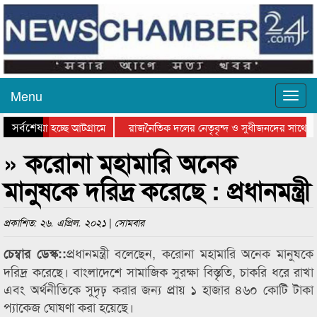
Menu
সর্বশেষ
ে যাওয়া হচ্ছে আটগ্রামে
রাজনৈতিক দলের নেতৃবৃন্দ ও সুধীজনদের সাথে ক
যোগিতার পুরস্কার বিতরণ সম্পন্ন
সিলেটে বাংলাদেশ গ্রুপ থিয়েটার ফেডারেশানের বিভ
» করোনা মহামারি অনেক
মানুষকে দরিদ্র করেছে : প্রধানমন্ত্রী
প্রকাশিত: ২৬. এপ্রিল. ২০২১ | সোমবার
প্রধানমন্ত্রী বলেছেন, করোনা মহামারি অনেক মানুষকে
চেম্বার ডেস্ক::
দরিদ্র করেছে। বাংলাদেশে সামাজিক সুরক্ষা বিস্তৃতি, চাকরি ধরে রাখা
এবং অর্থনীতিকে সুদৃঢ় করার জন্য প্রায় ১ হাজার ৪৬০ কোটি টাকা
প্যাকেজ ঘোষণা করা হয়েছে।