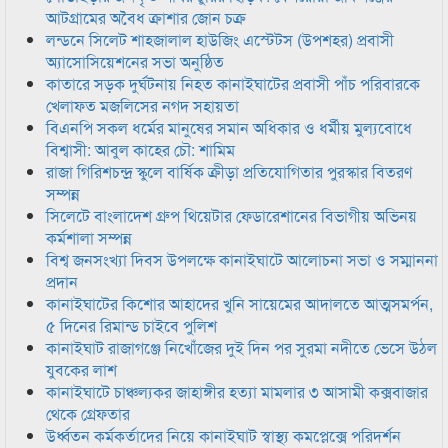
আটগ্রামের অবৈধ ক্রাশার জোন চক্র
লন্ডনে সিলেট শাহজালাল হাউজিং এস্টেটস (উপশহর) প্রবাসী
অ্যাসোসিয়েশনের সভা অনুষ্ঠিত
কাতারে সড়ক দুর্ঘটনায় নিহত কানাইঘাটের প্রবাসী পাঁচ পরিবারকে
খেলাফত মজলিসের নগদ সহায়তা
বিএনপি সকল ধর্মের মানুষের সমান অধিকার ও ধর্মীয় মুল্যবোধে
বিশ্বাসী: আবুল কাহের চৌ: শামিম
রাজা গিরিশচন্দ্র স্কুলে বার্ষিক ক্রীড়া প্রতিযোগিতার পুরস্কার বিতরণ
সম্পন্ন
সিলেটে বাংলাদেশ গ্রুপ থিয়েটার ফেডারেশানের বিভাগীয় অভিনয়
কর্মশালা সম্পন্ন
বিশ্ব জনসংখ্যা দিবস উপলক্ষে কানাইঘাটে আলোচনা সভা ও সম্মাননা
প্রদান
কানাইঘাটের কিশোর আহাদের খুনি সায়েমের আদালতে আত্মসমর্পন,
৫ দিনের রিমান্ড চাইবে পুলিশ
কানাইঘাট রাজাগঞ্জে নিখোঁজের দুই দিন পর সুরমা নদীতে ভেসে উঠল
যুবকের লাশ
কানাইঘাটে চাঞ্চল্যকর জাহাঙ্গীর হত্যা মামলার ৩ আসামী কক্সবাজার
থেকে গ্রেফতার
উর্ধ্বতন কর্মকর্তাদের নিয়ে কানাইঘাট স্বাস্থ্য কমপ্লেক্সে পরিদর্শন