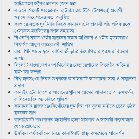
আটগ্রামের অবৈধ ক্রাশার জোন চক্র
লন্ডনে সিলেট শাহজালাল হাউজিং এস্টেটস (উপশহর) প্রবাসী
অ্যাসোসিয়েশনের সভা অনুষ্ঠিত
কাতারে সড়ক দুর্ঘটনায় নিহত কানাইঘাটের প্রবাসী পাঁচ পরিবারকে
খেলাফত মজলিসের নগদ সহায়তা
বিএনপি সকল ধর্মের মানুষের সমান অধিকার ও ধর্মীয় মুল্যবোধে
বিশ্বাসী: আবুল কাহের চৌ: শামিম
রাজা গিরিশচন্দ্র স্কুলে বার্ষিক ক্রীড়া প্রতিযোগিতার পুরস্কার বিতরণ
সম্পন্ন
সিলেটে বাংলাদেশ গ্রুপ থিয়েটার ফেডারেশানের বিভাগীয় অভিনয়
কর্মশালা সম্পন্ন
বিশ্ব জনসংখ্যা দিবস উপলক্ষে কানাইঘাটে আলোচনা সভা ও সম্মাননা
প্রদান
কানাইঘাটের কিশোর আহাদের খুনি সায়েমের আদালতে আত্মসমর্পন,
৫ দিনের রিমান্ড চাইবে পুলিশ
কানাইঘাট রাজাগঞ্জে নিখোঁজের দুই দিন পর সুরমা নদীতে ভেসে উঠল
যুবকের লাশ
কানাইঘাটে চাঞ্চল্যকর জাহাঙ্গীর হত্যা মামলার ৩ আসামী কক্সবাজার
থেকে গ্রেফতার
উর্ধ্বতন কর্মকর্তাদের নিয়ে কানাইঘাট স্বাস্থ্য কমপ্লেক্সে পরিদর্শন