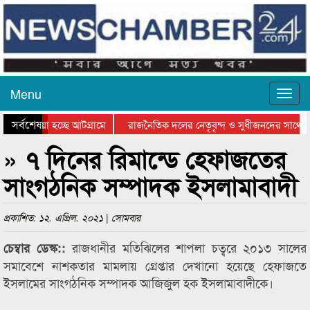
Menu
সর্বশেষ
য়ে যাওয়া হচ্ছে আটগ্রামে
রাজনৈতিক দলের নেতৃবৃন্দ ও সুধীজনদের সাথে ক
যোগিতার পুরস্কার বিতরণ সম্পন্ন
সিলেটে বাংলাদেশ গ্রুপ থিয়েটার ফেডারেশানের বি
» ৭ দিনের রিমান্ডে হেফাজতের
সাংগঠনিক সম্পাদক ইসলামাবাদী
প্রকাশিত: ১২. এপ্রিল. ২০২১ | সোমবার
রাজধানীর মতিঝিলের শাপলা চত্বরে ২০১৩ সালের
চেম্বার ডেস্ক::
সমাবেশে নাশকতার মামলায় গ্রেপ্তার দেখানো হয়েছে হেফাজতে
ইসলামের সাংগঠনিক সম্পাদক আজিজুল হক ইসলামাবাদীকে।