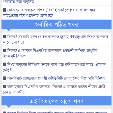
পরিচিতি সভা অনুষ্ঠিত
লোভাছড়ার জব্দকৃত পাথর চুরির হিড়িক! বেপরোয়া জকিগঞ্জের
আটগ্রামের অবৈধ ক্রাশার জোন চক্র
সর্বাধিক পঠিত খবর
সিলেট সরকারি মদন মোহন কলেজে জুলাই গণঅভ্যুত্থান দিবস উপলক্ষে
আলোচনা সভা
সিলেট-৫ আসনে বিএনপির মনোনয়ন প্রত্যাশী আশিক চৌধুরীর
লিফলেট বিতরণ
নিঃস্ব মানুষের দীর্ঘশ্বাস শুনতে ধসে পড়া কুশিয়ারাপারে অ্যাড. এমরান
চৌধুরী
কানাইঘাট প্রেসক্লাবে প্রবাসী কমিউনিটি নেতৃবৃন্দের নিয়ে মতিবিনিময়
কানাইঘাটে বিএনপির জনসভা: সিলেট-৫ আসনে ধানের শীষের প্রার্থী
চান নেতাকর্মীরা
এই বিভাগের আরো খবর