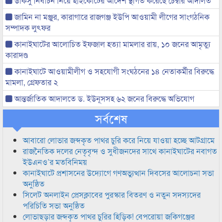
ডাকসু নির্বাচন নিয়ে হাইকোর্টের আদেশ স্থগিত করেছে চেম্বার আদালত
জামিন না মঞ্জুর, কারাগারে রাজগঞ্জ ইউপি আওয়ামী লীগের সাংগঠনিক
সম্পাদক লুৎফর
কানাইঘাটের আলোচিত ইফজাল হত্যা মামলার রায়, ১০ জনের আমৃত্যু
কারাদণ্ড
কানাইঘাটে আওয়ামীলীগ ও সহযোগী সংঘঠনের ১৪ নেতাকর্মীর বিরুদ্ধে
মামলা, গ্রেফতার ২
আন্তর্জাতিক আদালতে ড. ইউনূসসহ ৬২ জনের বিরুদ্ধে অভিযোগ
সর্বশেষ
আবারো লোভার জব্দকৃত পাথর চুরি করে নিয়ে যাওয়া হচ্ছে আটগ্রামে
রাজনৈতিক দলের নেতৃবৃন্দ ও সুধীজনদের সাথে কানাইঘাটের নবাগত
ইউএনও’র মতবিনিময়
কানাইঘাটে প্রশাসনের উদ্যোগে গণঅভ্যুত্থান দিবসের আলোচনা সভা
অনুষ্ঠিত
সিলেট অনলাইন প্রেসক্লাবের পুরস্কার বিতরণ ও নতুন সদস্যদের
পরিচিতি সভা অনুষ্ঠিত
লোভাছড়ার জব্দকৃত পাথর চুরির হিড়িক! বেপরোয়া জকিগঞ্জের