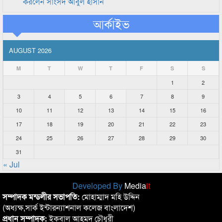
করলেন সাংসদ আবুল হাসান
আর্কাইভ
AUGUST 2026
M
T
W
T
F
S
S
1
2
3
4
5
6
7
8
9
10
11
12
13
14
15
16
17
18
19
20
21
22
23
24
25
26
27
28
29
30
31
« Jul
Developed By
Media
it
সম্পাদক মন্ডলীর সভাপতি:
মোহাম্মাদ মহি উদ্দিন
(অধ্যক্ষ,সার্ক ইন্টারন্যাশনাল কলেজ বাংলাদেশ)
প্রধান সম্পাদক:
ইকবাল আহমদ চৌধুরী