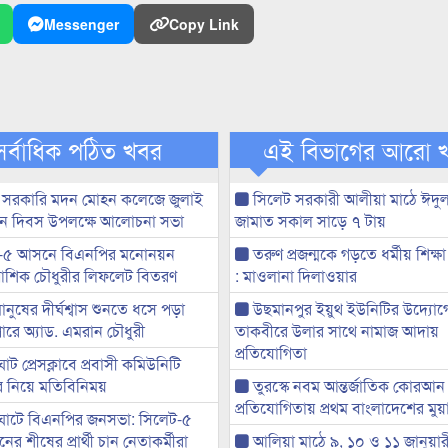
Messenger
Copy Link
সর্বাধিক পঠিত খবর
এই বিভাগের আরো 
 সরকারি মদন মোহন কলেজে জুলাই
সিলেট সরকারী আলীয়া মাঠে ঈদু
্থান দিবস উপলক্ষে আলোচনা সভা
জামাত সকাল সাড়ে ৭ টায়
-৫ আসনে বিএনপির মনোনয়ন
তরুণ প্রজন্মকে গড়তে ধর্মীয় শিক্ষা
ী আশিক চৌধুরীর লিফলেট বিতরণ
: মাওলানা দিলাওয়ার
মানুষের দীর্ঘশ্বাস শুনতে ধসে পড়া
উছমানপুর ইয়ুথ ইউনিটির উদ্যোগ
ারে অ্যাড. এমরান চৌধুরী
তাকবীরে উলার সাথে নামাজ আদায়
প্রতিযোগিতা
ট প্রেসক্লাবে প্রবাসী কমিউনিটি
ের নিয়ে মতিবিনিময়
তুরস্কে নবম আন্তর্জাতিক কোরআন
প্রতিযোগিতায় প্রথম বাংলাদেশের মু
ঘাটে বিএনপির জনসভা: সিলেট-৫
র শীষের প্রার্থী চান নেতাকর্মীরা
আলিয়া মাঠে ৯, ১০ ও ১১ জানুয়ার