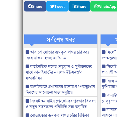
Share
Tweet
Share
WhatsApp
সর্বশেষ খবর
আবারো লোভার জব্দকৃত পাথর চুরি করে
সিলেট
নিয়ে যাওয়া হচ্ছে আটগ্রামে
গণঅভ্যুত
রাজনৈতিক দলের নেতৃবৃন্দ ও সুধীজনদের
সিলেট
সাথে কানাইঘাটের নবাগত ইউএনও’র
প্রত্যাশ
মতবিনিময়
নিঃস্ব 
কানাইঘাটে প্রশাসনের উদ্যোগে গণঅভ্যুত্থান
কুশিয়ারাপ
দিবসের আলোচনা সভা অনুষ্ঠিত
কানাইঘা
সিলেট অনলাইন প্রেসক্লাবের পুরস্কার বিতরণ
নেতৃবৃন্দ
ও নতুন সদস্যদের পরিচিতি সভা অনুষ্ঠিত
কানাই
লোভাছড়ার জব্দকৃত পাথর চুরির হিড়িক!
আসনে ধানে