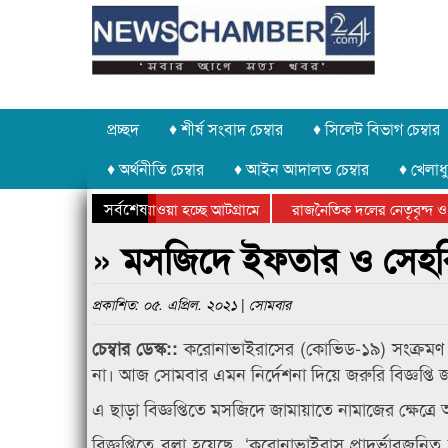
প্রচ্ছদ
♦ শীর্ষ সংবাদ চেম্বার
♦ সিলেট বিভাগ চেম্বার
♦ অর্থনীতি চেম্বার
♦ আইন আদালত চেম্বার
♦ খেলাধু
সর্বশেষ
পাথর চুরি করে নিয়ে যাওয়া হচ্ছে আটগ্রামে
রাজনৈতিক দলের নেতৃবৃন্দ ও স
বার্ষিক ক্রীড়া প্রতিযোগিতার পুরস্কার বিতরণ সম্পন্ন
সিলেটে বাংলাদেশ গ্রুপ থিয়েট
» মসজিদে ইফতার ও সেহর
প্রকাশিত: ০৫. এপ্রিল. ২০২১ | সোমবার
করোনাভাইরাসের (কোভিড-১৯) সংক্রম
চেম্বার ডেস্ক::
না। আজ সোমবার এমন নির্দেশনা দিয়ে জরুরি বিজ্ঞপ্তি জা
এ ছাড়া বিজ্ঞপ্তিতে মসজিদে জামায়াতে নামাজের ক্ষেত্র
বিজ্ঞপ্তিতে বলা হয়েছে, ‌‘করোনাভাইরাস প্রাদুর্ভাবজনি