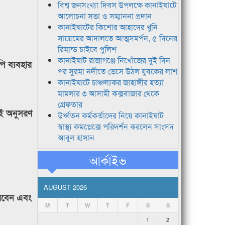
বিশ্ব জনসংখ্যা দিবস উপলক্ষে কানাইঘাটে
আলোচনা সভা ও সম্মাননা প্রদান
কানাইঘাটের কিশোর আহাদের খুনি
সায়েমের আদালতে আত্মসমর্পন, ৫ দিনের
রিমান্ড চাইবে পুলিশ
কানাইঘাট রাজাগঞ্জে নিখোঁজের দুই দিন
ি ব্যবহার
পর সুরমা নদীতে ভেসে উঠল যুবকের লাশ
কানাইঘাটে চাঞ্চল্যকর জাহাঙ্গীর হত্যা
মামলার ৩ আসামী কক্সবাজার থেকে
গ্রেফতার
্যই অনুসরণ
উর্ধ্বতন কর্মকর্তাদের নিয়ে কানাইঘাট
স্বাস্থ্য কমপ্লেক্সে পরিদর্শন করলেন সাংসদ
আবুল হাসান
আর্কাইভ
AUGUST 2026
করবেন এবং
M
T
W
T
F
S
S
1
2