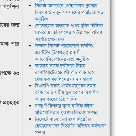
সিলেট অনলাইন প্রেসক্লাবের পুরস্কার
-নির্দেশনা
বিতরণ ও নতুন সদস্যদের পরিচিতি সভা
অনুষ্ঠিত
মাযের জন্য
লোভাছড়ার জব্দকৃত পাথর চুরির হিড়িক!
বেপরোয়া জকিগঞ্জের আটগ্রামের অবৈধ
ক্রাশার জোন চক্র
মাস্ক পরে
লন্ডনে সিলেট শাহজালাল হাউজিং
এস্টেটস (উপশহর) প্রবাসী
অ্যাসোসিয়েশনের সভা অনুষ্ঠিত
কাতারে সড়ক দুর্ঘটনায় নিহত
কানাইঘাটের প্রবাসী পাঁচ পরিবারকে
পক্ষে ২০
খেলাফত মজলিসের নগদ সহায়তা
বিএনপি সকল ধর্মের মানুষের সমান
অধিকার ও ধর্মীয় মুল্যবোধে বিশ্বাসী:
আবুল কাহের চৌ: শামিম
 প্রত্যেকে
রাজা গিরিশচন্দ্র স্কুলে বার্ষিক ক্রীড়া
প্রতিযোগিতার পুরস্কার বিতরণ সম্পন্ন
সিলেটে বাংলাদেশ গ্রুপ থিয়েটার
ফেডারেশানের বিভাগীয় অভিনয় কর্মশালা
সম্পন্ন