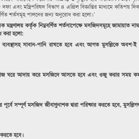
ে ১৮ দফা এবং মন্ত্রিপরিষদ বিভাগ ৪ এপ্রিল বিজ্ঞপ্তির মাধ্যমে কতিপয় দিক
্নবর্ণিত শর্তসমূহ পালনের জন্য অনুরোধ করা হলো।’
ষয়ক মন্ত্রণালয় কর্তৃক নিম্নবর্ণিত শর্তসাপেক্ষে মসজিদসমূহে জামায়াত না
োধ করা হলো:
ঁয়ার ব্যবস্থাসহ সাবান-পানি রাখতে হবে এবং আগত মুসল্লিকে অবশ্যই 
ত নামাজ ঘরে আদায় করে মসজিদে আসতে হবে এবং ওজু করার সময় কম
ূর্বে সম্পূর্ণ মসজিদ জীবাণুনাশক দ্বারা পরিষ্কার করতে হবে, মুসল্লিগণ
িত করতে হবে।